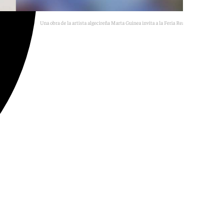
Una obra de la artista algecireña Marta Guinea invita a la Feria Real de Algeciras
Archivo