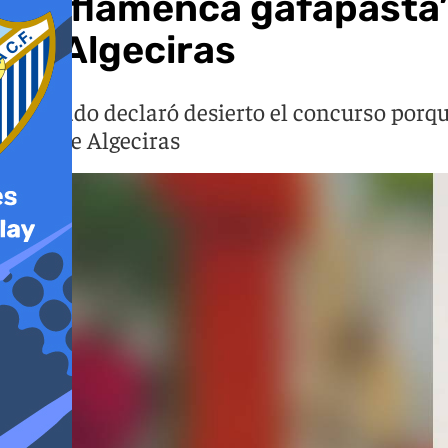
‘La flamenca gafapasta’
de Algeciras
El jurado declaró desierto el concurso porq
Real de Algeciras