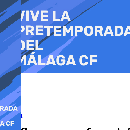
Ir
al
contenido
Un cartel