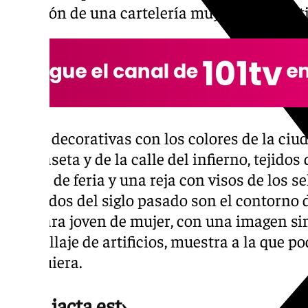
atención de una cartelería muy representati
Flores decorativas con los colores de la ci
una caseta y de la calle del infierno, tejido
caseta de feria y una reja con visos de los s
mediados del siglo pasado son el contorno 
una cara joven de mujer, con una imagen si
maquillaje de artificios, muestra a la que p
cualquiera.
‹Alea jacta est›