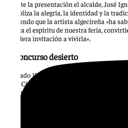
Durante la presentación el alcalde, José Ig
«simboliza la alegría, la identidad y la trad
Añadiendo que la artista algecireña «ha sab
y fuerza el espíritu de nuestra feria, convirt
verdadera invitación a vivirla».
Un concurso desierto
El pasado 18 de mayo la concejal de fiestas 
Juana Cid, informó que el comité encargado
por Pepe Barroso -artista- , Ana María Sánch
Castañeda -el Farolillo- y Eduardo Hidalgo 
unánimes al decidir que ninguno de los cua
para anunciar la Feria Real de Algeciras cum
ocasión requiere.