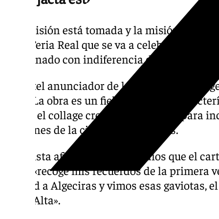
La decisión está tomada y la misión cumpli
de la Feria Real que se va a celebrar de 20 a
funcionado con indiferencia de las opinione
El cartel anunciador de la Feria Real de Alg
calle. La obra es un fiel reflejo a las caract
donde el collage creativo cobra vida para inc
imágenes de la ciudad de Algeciras.
La artista afirmó ante los medios que el car
2026, «recoge mis recuerdos de la primera 
Madrid a Algeciras y vimos esas gaviotas, el
Plaza Alta».