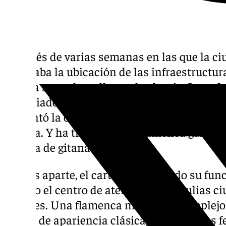
Después de varias semanas en las que la ci
avanzaba la ubicación de las infraestructura
la feria se vuelva a llenar de algecireños y f
anunciador. Estos días se despejó la incógn
presentó la obra final, encargo que se realizó
Guinea. Y ha triunfado su ‹flamenca gafapas
vestida de gitana.
Gustos aparte, el cartel ha cumplido su fun
ha sido el centro de atención en tertulias c
sociales. Una flamenca miope, sin complejo
gitana de apariencia clásica, evocando las f