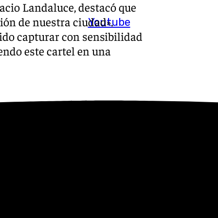
nacio Landaluce, destacó que
ición de nuestra ciudad».
Youtube
ido capturar con sensibilidad
iendo este cartel en una
del consistorio algecireño,
 de la elección conformado
ez -profesora- , Diego
-técnico municipal- fueron
tro trabajos presentados
plía los requisitos que la