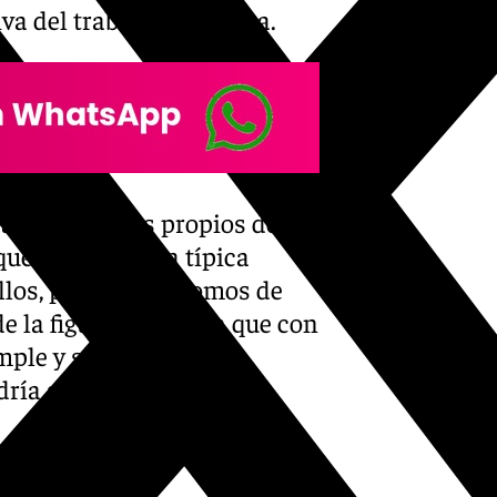
va del trabajo de Guinea.
udad, elementos propios de
s que enmarcan la típica
ellos, postales o cromos de
de la figura femenina que con
mple y sin peinados ni
odría ser una persona