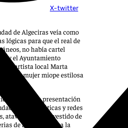
X-twitter
udad de Algeciras veía como
s lógicas para que el real de
oráneos, no había cartel
ita y el Ayuntamiento
 a la artista local Marta
ta›, una mujer miope estilosa
ción y desde su presentación
iudadanas, mediáticas y redes
s, ataviada con un vestido de
erias de antaño, centra la