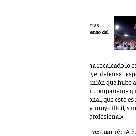
NOTICIA RELACIONADA
Chupe se disculpa ante el sevillismo tras
algunos cánticos polémicos en el ascenso del
Málaga
Recio a lo largo de la entrevista ha recalcado lo 
vestuario el año de Tercera RFEF, el defensa resp
se puede llegarse a superar esa unión que hubo 
no se sabe, pero ya te digo yo, por compañeros q
más tiempo en el fútbol profesional, que esto es
todo en el mundo del fútbol, muy, muy difícil, y 
año que he entrado en el fútbol profesional».
¿Cómo fue la llegada de Funes al vestuario?: «A