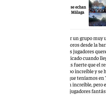
¡Histórico! Más de 185.000 personas se echan
a la calle para celebrar el ascenso del Málaga
CF en la capital
A pesar de haber demostrado ser un grupo muy un
que es muy complicado ver los toros desde la bar
fácil, nada fácil. Al final todos los jugadores que
trabajamos día a día, y es complicado cuando lle
tienes que entrenar un poco más fuerte que el res
unión del grupo; ha sido un grupo increíble y se
fuera. Yo pensaba que el grupo que teníamos en 
superar porque había una unión increíble, pero
he encontrado con un grupo de jugadores fantást
pastel».