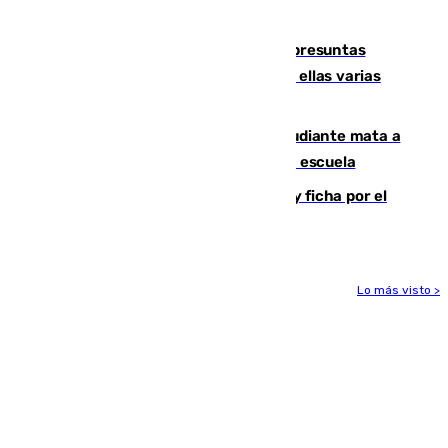
remo
Un juzgado de Ceuta investiga seis presuntas
agresiones sexuales a migrantes, entre ellas varias
menores
Desastre en Tailandia: un joven estudiante mata a
tiros a sus abuelo y a profesores en una escuela
Luca Zidane rompe con el Granada y ficha por el
Leganés
Lo más visto >
Más noticias
Ver más >