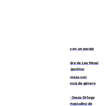
Los Bomberos combaten un incendio en un paraje
de Granada
Muere a los 68 años Jorge Messi, padre de Leo Messi
y pieza fundamental en la carrera del argentino
Retiene a su mujer en su casa y ameneza con
quemar la vivienda: nuevo caso de violencia de género
en Málaga
Dos sevillanos de oro: Manuel Cruz y Jesús Ortega
ganan el campeonato del mundo sub19 masculino de