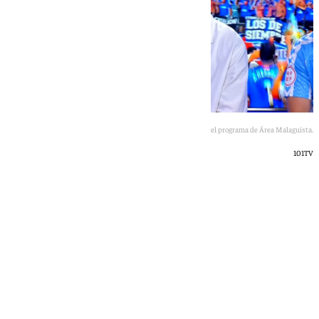
Ángel Recio, en el programa de Área Malaguista.
101TV
Jairo Sánchez
miércoles, 24 junio 2026, 19:09
Compartir: