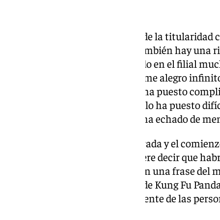
Murillo, su ‹pareja› de baile
Sobre la rivalidad en la disputa de la titularidad 
vestuario, aclara: «Sí, encima también hay una r
ejemplo, con Muri, hemos estado en el filial muc
él, él sabe lo que he pasado yo y me alegro infin
tantos compañeros. Niño se lo ha puesto compli
puesto difícil a Niño y Eneko se lo ha puesto difíc
salido han dado la talla y no se ha echado de me
Con la finalización de la temporada y el comienzo
despachos continúa, lo que quiere decir que habr
que lleguen: «Voy a contestar con una frase del mí
que es un regalo’, como la frase de Kung Fu Pa
plazo e intentamos vivir el presente de las perso
mañana Dios dirá».