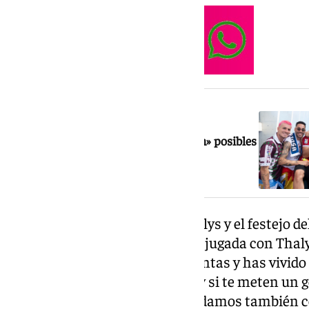
NOTICIA RELACIONADA
Kike Pérez afirma que «no negociarán» posibles
traspasos de jugadores importantes
Sobre la pelea de Rafita con Thalys y el festejo de
hay que echarle. Por ejemplo, la jugada con Thal
es gracioso ahora porque lo cuentas y has vivido 
minutos, ellos están atacando y si te meten un g
menos, luego nosotros nos quedamos también con