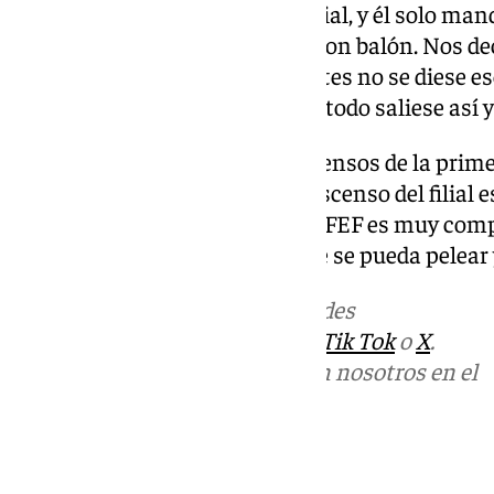
muchos años, de la época del filial, y él solo m
disfrutar de lo que hacíamos y con balón. Nos d
unidos. No te voy a decir que antes no se diese e
sinergia que fue lo que hizo que todo saliese así 
El malagueño ha vivido dos ascensos de la prime
aunque también ha vivido el descenso del filial e
mucho en ese año. La Tercera RFEF es muy comp
Esperamos que el año que viene se pueda pelear y 
Más noticias de
101TV
en las redes
sociales:
Instagram
,
Facebook
,
Tik Tok
o
X
.
Puedes ponerte en contacto con nosotros en el
correo
informativos@101tv.es
Tags: