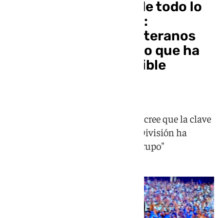
Ángel Recio, acerca de todo lo
vivido con el ascenso:
«Compañeros más veteranos
me han dicho que esto que ha
pasado es casi imposible
repetirlo»
El central y canterano del Málaga cree que la clave
de haber podido subir a Primera División ha
pasado por la gran "la unión del grupo"