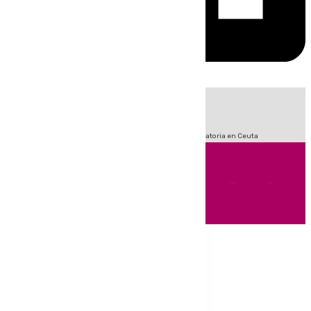
HOY
|
Fútbol
Sucesos
LaLiga
Primera División
Crisis Migratoria en Ceuta
Andalucía