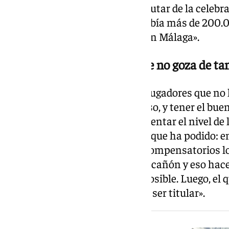
se dio todo bien y pudimos disfrutar de la celebra
la afición. He escuchado que había más de 200.0
eso no lo he vivido nunca aquí en Málaga».
La dificultad del jugador que no goza de t
El central defiende que tener a jugadores que no
temporada, como ha sido su caso, y tener el b
mostrado, ha ayudado a incrementar el nivel de la
míster lo ha recalcado cada vez que ha podido: e
hacemos los entrenamientos compensatorios lo
minutos, estamos ahí al pie del cañón y eso hac
también den la mejor versión posible. Luego, el q
demostrado que da la talla para ser titular».
NOTICIA RELACIONADA