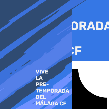
Ir
al
contenido
Tiktok