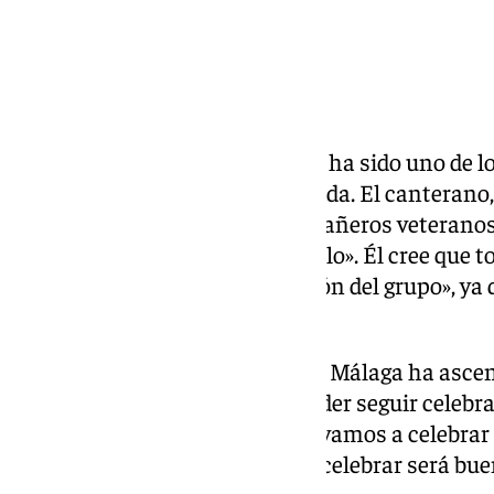
Ángel Recio, central del Málaga, ha sido uno de l
‹Área Malaguista› de la temporada. El canterano,
todo, cuenta que muchos compañeros veteranos 
vivido «es casi imposible repetirlo». Él cree que 
hubiese sido posible sin «la unión del grupo», ya
increíble».
Tiene la mente puesta en que el Málaga ha asce
allá de celebraciones: «Ojalá poder seguir celebr
instituciones, aunque primero vamos a celebrar 
veremos; todo lo que llegue por celebrar será bue