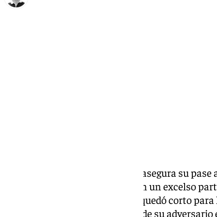
Ignacio Pérez
martes, 15 octubre 2024, 23:24
Compartir:
La España de Luis de la Fuente asegura su pase a 
Naciones tras vencer a Serbia en un excelso part
resultado, aunque abultado, se quedó corto para l
españoles pasaron por encima de su adversario 