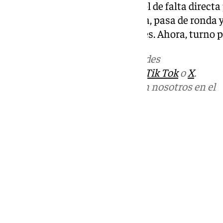
Villarreal anotó un excelente gol de falta directa 
andaluza. España sigue primera, pasa de ronda y 
siguiente ventana de selecciones. Ahora, turno p
Más noticias de
101TV
en las redes
sociales:
Instagram
,
Facebook
,
Tik Tok
o
X
.
Puedes ponerte en contacto con nosotros en el
correo
informativos@101tv.es
Tags:
Últimas noticias