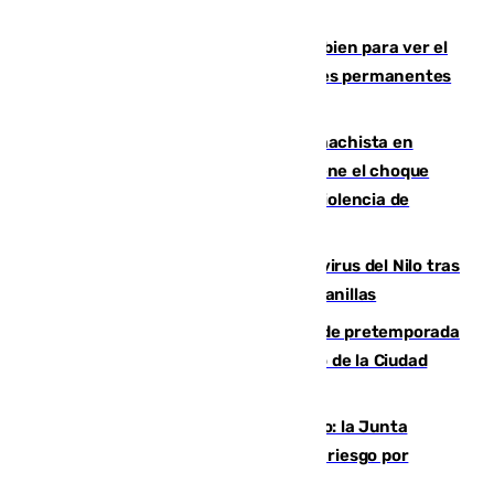
¿Qué puede pasar si no te proteges bien para ver el
eclipse?: los expertos alertan de lesiones permanentes
de retina
Moreno condena el último crimen machista en
Benahavís mientras el Gobierno mantiene el choque
con la Junta por las competencias de violencia de
género
Málaga refuerza la vigilancia por el virus del Nilo tras
detectar un mosquito positivo en Campanillas
Málaga-Ceuta: cuarto compromiso de pretemporada
de los blanquiazules en busca del Trofeo de la Ciudad
Autónoma
Málaga, en alerta por el virus del Nilo: la Junta
decreta Campanillas como zona de alto riesgo por
varios casos recientes