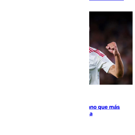
residir los familiares fuera de España
07.08.2026
Juanlu Sánchez, el sexto canterano que más
dinero deja en las arcas del Sevilla