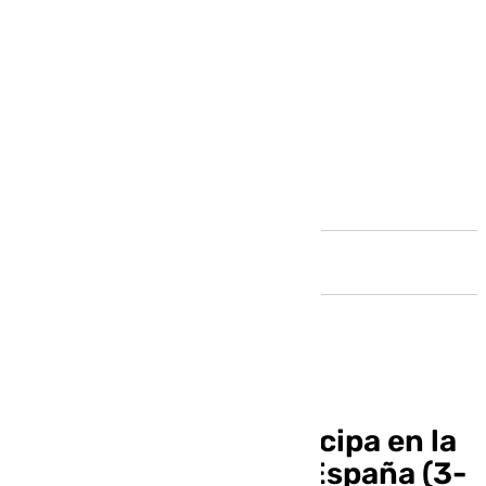
Andalucía
Bryan Zaragoza participa en la
nueva exhibición de España (3-