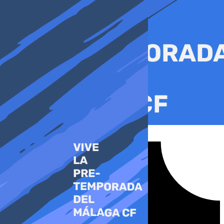
Ir
al
contenido
Tiktok