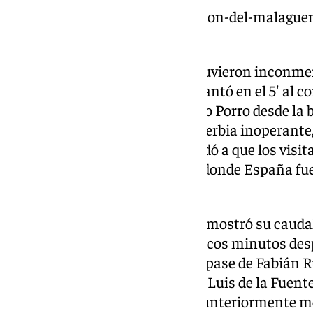
https://www.101tv.es/la-seleccion-del-malague
afianzar-su-liderato/
El resto de sus compañeros estuvieron inconme
victoria de mérito. Laporte adelantó en el 5′ al
un gran centro servido por Pedro Porro desde la b
siguieron arrinconando a una Serbia inoperante, s
tuvo de cabeza, pero el palo ayudó a que los vis
al término de la primera parte, donde España fue
previsible.
Ya en la segunda parte,
la ‘Roja’
mostró su caudal 
Morata falló un penalti, pero pocos minutos des
del portero tras recibir un buen pase de Fabián R
partido. Córdoba volaba y los de Luis de la Fuen
Posteriormente llegó la jugada anteriormente m