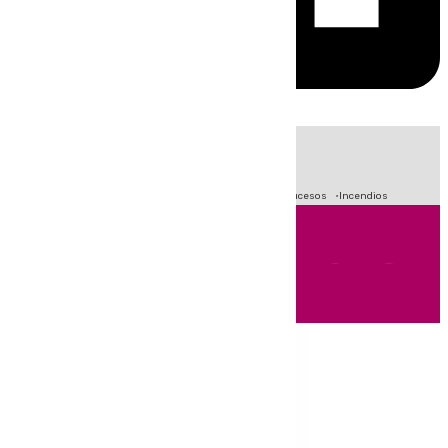
HOY
|
Fútbol
Primera División
Crisis Migratoria en Ceuta
Sucesos
Incendios
Andalucía