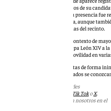
había votado en la mesa 33, donde aparece regis
Acudió acompañado de miembros de su candidat
momentos con varios socios. Su presencia fue re
de quienes se encontraban cerca, aunque tambi
silbidos desde zonas más alejadas del recinto.
La jornada se desarrolla en un contexto de mayo
en Madrid, donde la visita del Papa León XIV a l
importantes restricciones de movilidad en varias
Las mesas permanecerán abiertas de forma inin
horas, y se espera que los resultados se conozcan
Más noticias de
101TV
en las redes
sociales:
Instagram
,
Facebook
,
Tik Tok
o
X
.
Puedes ponerte en contacto con nosotros en el
correo
informativos@101tv.es