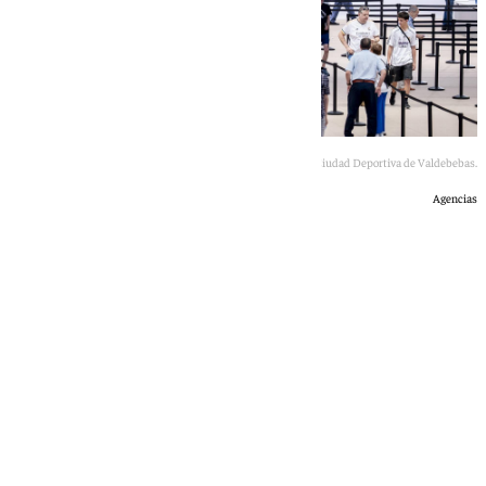
Socios del Real Madrid acuden a votar a la Ciudad Deportiva de Valdebebas.
Agencias
Óscar Gil
domingo, 7 junio 2026, 17:04
Compartir: