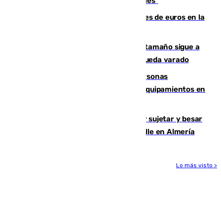
sus controles fronterizos son "temporales"
Sevilla ha invertido más de 6 millones de euros en la
transformación de su casco histórico
Susto en Marbella: un atún de gran tamaño sigue a
un bañista hasta la orilla de la playa y queda varado
Emvisesa refuerza la atención a personas
vulnerables con cesión de viviendas y equipamientos en
Sevilla
Condenado a dos años de cárcel por sujetar y besar
a una menor tras abordarla en plena calle en Almería
Lo más visto >
Más noticias
Ver más >