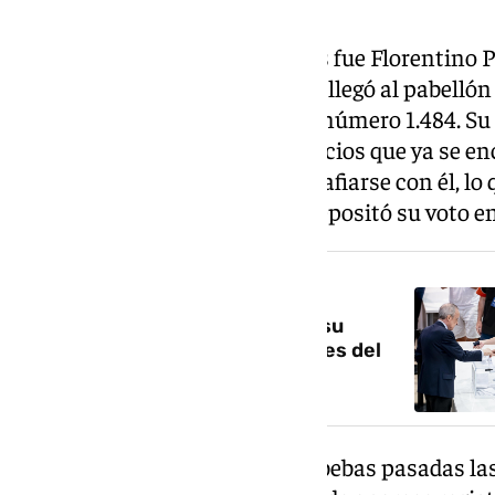
El primero en acudir a las urnas fue Florentino P
horas, el empresario de 79 años llegó al pabellón
donde figura como socio con el número 1.484. Su
importante revuelo entre los socios que ya se en
acercaron a saludarle y a fotografiarse con él, lo
llegada a la urna. Finalmente depositó su voto e
NOTICIA RELACIONADA
Florentino y Riquelme ejercen su
derecho al voto en las elecciones del
Real Madrid
Enrique Riquelme llegó a Valdebebas pasadas las 