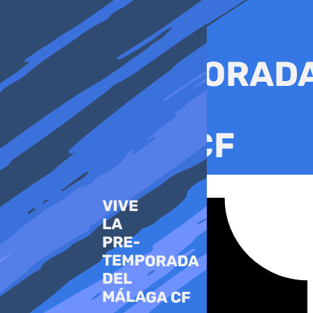
Ir
al
contenido
Tiktok