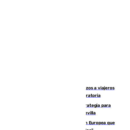
España establece controles fronterizos a viajeros
procedentes de Italia por la presión migratoria
El Ayuntamiento desarrolla una estrategia para
recuperar la identidad patrimonial de Sevilla
España e Italia garantizan a la Unión Europea que