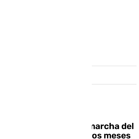
Andalucía
Castel habla tras su marcha del
Málaga: «Han sido unos meses