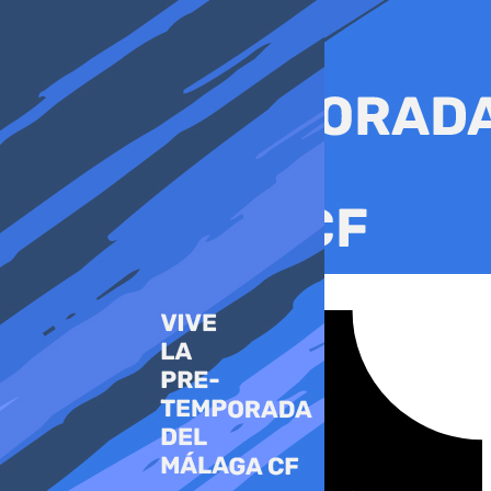
Ir
al
contenido
Tiktok