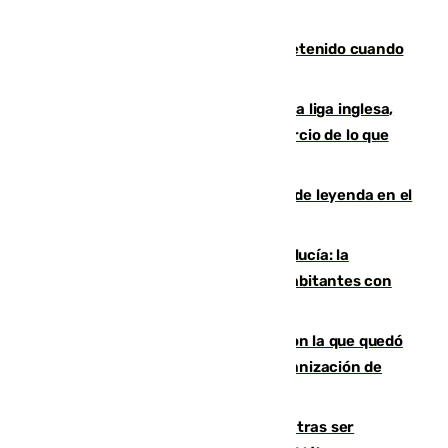
Mata a su expareja en Murcia y es detenido cuando
huía hacia Granada
El Boreham Wood, equipo de la quinta liga inglesa,
rechaza una oferta equivalente a un tercio de lo que
vale el club por un jugador
La familia Hernangómez: un legado de leyenda en el
mundo del baloncesto
Nuevo récord de población en Andalucía: la
comunidad supera los 8,7 millones de habitantes con
una alta tasa de extranjeros
Agrede sexualmente a una mujer con la que quedó
por Instagram: dos años prisión e indemnización de
9.000 euros
Un turista de 17 años, hospitalizado tras ser