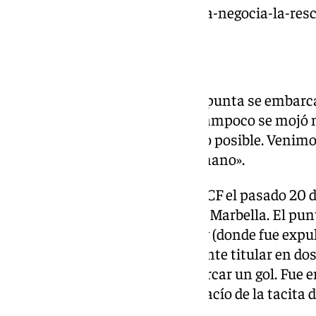
https://www.101tv.es/el-malaga-negocia-la-resc
14 partidos y 1 gol
Castel jugará en el Marbella. El punta se embarc
subir a Primera RFEF, aunque tampoco se mojó m
Marbella FC: «Ayudar lo máximo posible. Venimo
en todo lo posible y echar una mano».
Sergio Castel se unió al Málaga CF el pasado 20 de
febrero se anunció su llegada al Marbella. El pun
en LaLiga y uno en Copa del Rey (donde fue expul
14 encuentros ha sido únicamente titular en dos: 
El jugador solo fue capaz de marcar un gol. Fue e
su tanto sirvió para no irse de vacío de la tacita d