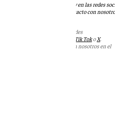
Descubre más noticias de 101Tv en las redes soc
Tok
o
X
. Puedes ponerte en contacto con nosotro
informativos@101tv.es
.
Más noticias de
101TV
en las redes
sociales:
Instagram
,
Facebook
,
Tik Tok
o
X
.
Puedes ponerte en contacto con nosotros en el
correo
informativos@101tv.es
Tags:
Últimas noticias