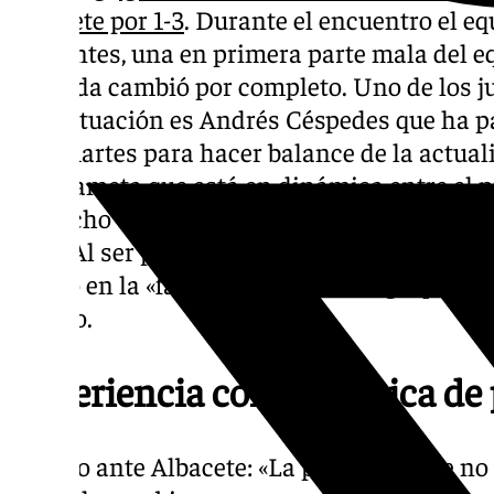
Albacete por 1-3
. Durante el encuentro el e
diferentes, una en primera parte mala del e
segunda cambió por completo. Uno de los j
esta situación es Andrés Céspedes que ha 
este martes para hacer balance de la actual
guardameta que está en dinámica entre el 
ha hecho un repaso de la situación y de todo
filial. Al ser preguntado por la situación de
el foco en la «falta de cohesión», algo que in
tiempo.
Experiencia con dinámica de
Partido ante Albacete: «La primera parte no