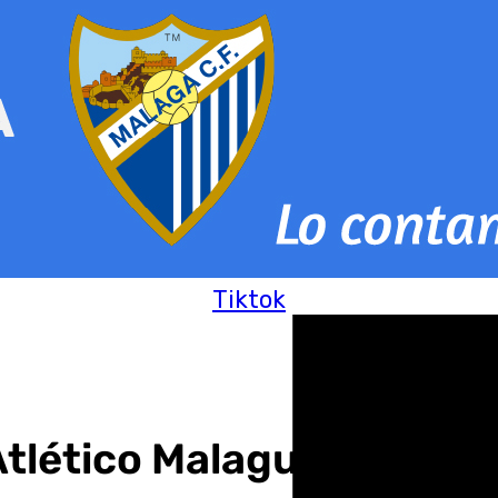
Tiktok
Atlético Malagueño: «Fal