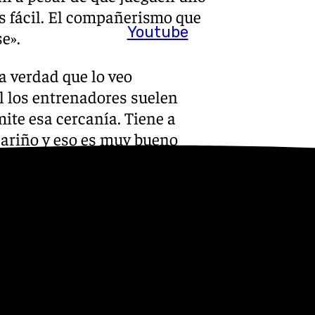
es fácil. El compañerismo que
Youtube
e».
la verdad que lo veo
al los entrenadores suelen
mite esa cercanía. Tiene a
cariño y eso es muy bueno
 pique con Chupete y Rafa
llos. No es lo mismo que me
ol veo alguna risilla pero