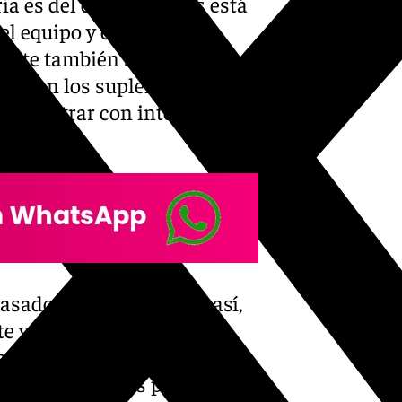
a es del equipo. Funes está
l equipo y eso se nota.
upete también sale con
raron los suplentes, los que
ácil entrar con intensidad al
 pasado ganamos mucho así,
te y luego en la segunda
acios. En el final siempre
 llevábamos los partidos».