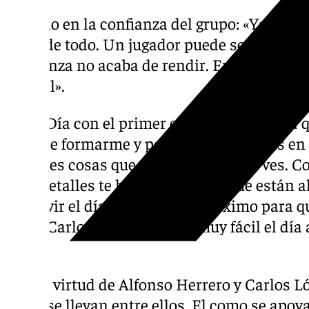
Cambio en la confianza del grupo: «Yo creo qu
clave de todo. Un jugador puede ser lo bueno
confianza no acaba de rendir. En el fútbol 
mental».
Día a Día con el primer equipo: «La verdad q
hora de formarme y poder entrenar, más en
ellos ves cosas que en otros sitios no ves. 
esos detalles te hacen mirar porque están a
que vivir el día a día y dar el máximo para 
como Carlos con se te hace muy fácil el día
más».
Mayor virtud de Alfonso Herrero y Carlos L
como se llevan entre ellos. El como se apoy