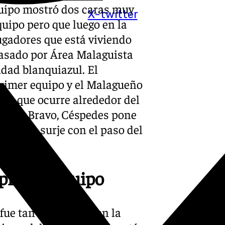
quipo mostró dos caras muy
X-twitter
quipo pero que luego en la
ugadores que está viviendo
pasado por Área Malaguista
idad blanquiazul. El
primer equipo y el Malagueño
 lo que ocurre alrededor del
 los de Bravo, Céspedes pone
dica que surje con el paso del
 primer equipo
 fue tan buena pero en la