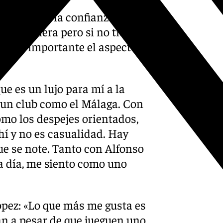
e al final la confianza es la
 que quiera pero si no tiene
es muy importante el aspecto
ue es un lujo para mí a la
 un club como el Málaga. Con
Como los despejes orientados,
hí y no es casualidad. Hay
que se note. Tanto con Alfonso
 a día, me siento como uno
ópez: «Lo que más me gusta es
an a pesar de que jueguen uno