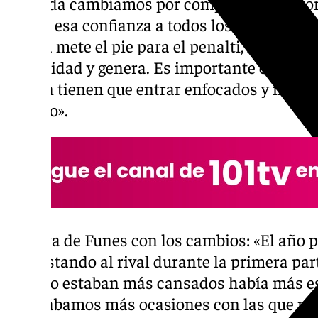
segunda cambiamos por completo. La victori
dando esa confianza a todos los jugadores de
Ochoa mete el pie para el penalti, luego Ch
intensidad y genera. Es importante como ent
entran tienen que entrar enfocados y no es f
partido».
Lectura de Funes con los cambios: «El año
desgastando al rival durante la primera par
cuando estaban más cansados había más esp
generábamos más ocasiones con las que nos