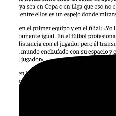
o otro, ya sea en Copa o en Liga que eso no 
tienen entre ellos es un espejo donde mirars
Funes en el primer equipo y en el filial: «Yo 
prácticamente igual. En el fútbol profesion
tener distancia con el jugador pero él trans
todo el mundo enchufado con su espacio y 
para el jugador».
Pique en los entrenamientos: «Tengo mucho
por la relación tan cercana que tengo con e
metan ellos que otros. Cuando me meten un g
nos llevamos muy bien».
Situación del filial