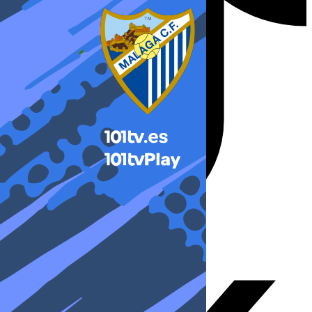
X-twitter