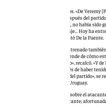
También analizó a los lesionados. «De Yeremy [P
recuperación. Lo que parecía después del partido
luego se confirmó que no era así, no había sido 
Además con su carácter, su coraje… Hoy ha entr
absolutamente normal», contestó De la Fuente.
«Víctor [Muñoz] está bien, ha entrenado también
lleva tiempo sin competir y depende de cómo est
valoraríamos su aportación o no», recalcó. «Y de 
gran disgusto, es normal después de haber tenido 
un disgusto tremendo después del partido», se ref
encuentro ante la selección de Uruguay.
Más tarde completó su opinión sobre el atacante 
tenía una lesión otra vez importante; afortunad