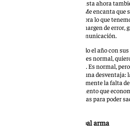
«Y con lo que hemos ofrecido hasta ahora tambi
exigencia seguimos creciendo. Me encanta que se
espera mucho de nosotros y ahora lo que tenemo
esa expectativa; ahora no hay margen de error, 
apostilló ante los medios de comunicación.
«Los jugadores que conviven todo el año con su
pues tienen más cercanía. Pero es normal, quiero
días, se conocen perfectamente. Es normal, pero 
selección precisamente tienes una desventaja: la
el hándicap nuestro es especialmente la falta de
tenemos es que tienen tanto talento que econo
necesitas en otras circunstancias para poder saca
advirtió.
Lamine Yamal como principal arma