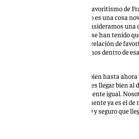
Además, fue preguntado por el favoritismo de Fra
grandes favoritas, pero tampoco es una cosa nove
vosotros ni nadie. Francia la consideramos una d
desgraciadamente algunas que se han tenido qu
también estaban dentro de esa relación de favori
hay ahí unas cuantas que estamos dentro de esa 
garantiza nada», avisó.
«Francia lo está haciendo muy bien hasta ahora 
muy buena. Pero lo importante es llegar bien al 
rivales, y el día 19 estar exactamente igual. Noso
partido más importante obviamente ya es el de
mente está llegar hasta el día 19 y seguro que l
llegar a ese momento», deseó.
Mirando a la enfermería