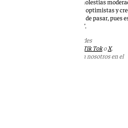
Dios, no ha sido así. Son unas molestias modera
jugar mañana, pero somos muy optimistas y cre
partido, si tuviéramos el acierto de pasar, pues 
Fuente acerca del extremo ‘león’.
Más noticias de
101TV
en las redes
sociales:
Instagram
,
Facebook
,
Tik Tok
o
X
.
Puedes ponerte en contacto con nosotros en el
correo
informativos@101tv.es
Tags:
Fútbol
Mundial de fútbol 2026
Últimas noticias