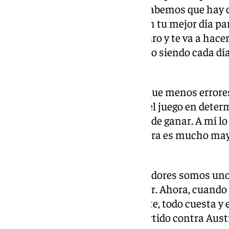
otra mucha gente tampoco. Y sabemos que hay qu
cometer pocos errores y estar en tu mejor día par
oportunidad que va a tener seguro y te va a hacer
siendo igual de realista, pero sigo siendo cada dí
seleccionador.
«En la igualdad, obviamente el que menos errore
dominar todas las decisiones del juego en det
de partido, pues está más cerca de ganar. A mí lo
exigiera; la autoexigencia nuestra es mucho ma
marque desde fuera», repitió.
«Nosotros somos unos competidores somos unos
queremos todos los días mejorar. Ahora, cuando 
también de otra talla importante, todo cuesta y e
mejor versión», comentó del partido contra Austr