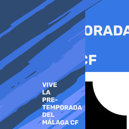
Ir
al
contenido
Tiktok