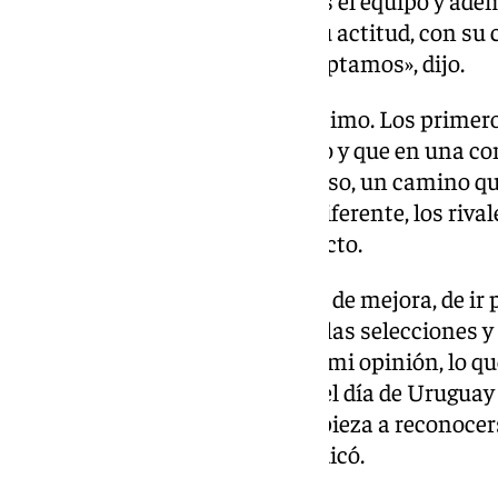
que lo han marcado ellos con su actitud, con s
pautas que hay que seguir y aceptamos», dijo.
«La exigencia nos gusta muchísimo. Los primero
sabiendo que esto es un proceso y que en una co
esta exigencia, es todo un proceso, un camino qu
integrarse. La competición es diferente, los rival
tipos de fútbol», añadió al respecto.
«Eso se te marca una tendencia de mejora, de ir
como estamos viendo en todas las selecciones y
camino. Pero qué duda cabe, en mi opinión, lo q
desde que llegamos aquí hasta el día de Uruguay 
semana es que el equipo ya empieza a reconoc
sensaciones que teníamos», indicó.