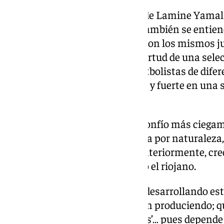
Luego habló sobre la conexión de Lamine Yamal co
entienden muy bien, pero que también se entiend
tendríamos que jugar siempre con los mismos j
y precisamente lo que hace la virtud de una sel
las virtudes que tienen estos futbolistas de difer
procedencias, pero hacerlo bien y fuerte en una s
señaló.
«A medida que pasan los días, confío más ciegam
he hecho, siempre soy optimista por naturaleza,
equipo porque, ya lo he dicho anteriormente, cr
y seguimos en esa línea», agregó el riojano.
«Estamos viendo cómo se está desarrollando est
hay y los resultados que se están produciendo; 
hubiéramos dicho ‘las sorpresas’… pues depende 