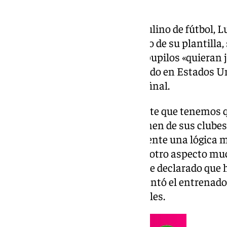
El seleccionador español masculino de fútbol, Lu
«los egos son en positivo» dentro de su plantilla,
«lógicamente» que «todos» sus pupilos «quieran 
FIFA 2026, que se está disputando en Estados Un
puertas de los dieciseisavos de final.
«Hay un aspecto muy importante que tenemos q
futbolistas que obviamente vienen de sus clubes
vienen aquí y que, por simplemente una lógica m
como primera opción. Pero hay otro aspecto mu
ambición que tienen, siempre he declarado que
importante que todo eso», comentó el entrenador 
rueda de prensa desde Los Ángeles.