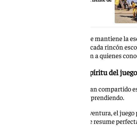
la San Diego Comic-Con Málaga
El resultado es una aventura que mantiene la es
descubrir criaturas, pero donde cada rincón esc
y pequeños detalles que premian a quienes cono
La pregunta que define el espíritu del juego
Aunque miles de jugadores ya han compartido e
redes, la escena inicial sigue sorprendiendo.
Antes incluso de comenzar la aventura, el juego 
al Betis o al Sevilla, un guiño que resume perfe
proyecto.