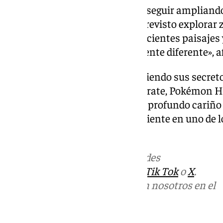
La intención también pasa por seguir ampliand
nuevas provincias. «Tenemos previsto explorar 
o Almería. Andalucía ofrece suficientes paisajes
aventura enorme y completamente diferente», af
Con miles de jugadores descubriendo sus secretos
convertidas en su mejor escaparate, Pokémon H
buena idea, mucho trabajo y un profundo cariño 
convertir un proyecto independiente en uno de l
momento.
Más noticias de
101TV
en las redes
sociales:
Instagram
,
Facebook
,
Tik Tok
o
X
.
Puedes ponerte en contacto con nosotros en el
correo
informativos@101tv.es