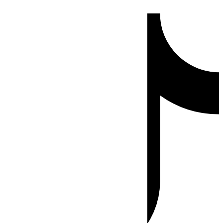
Ir
Tiktok
al
contenido