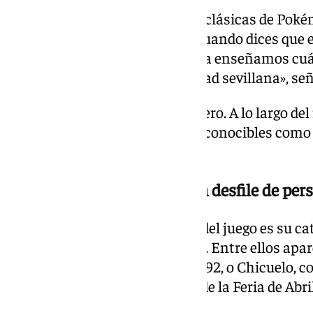
«Quería parodiar las preguntas clásicas de Poké
cuestión que siempre se hace cuando dices que er
eres del Betis o del Sevilla. Ahí ya enseñamos cuál 
mucho humor y mucha identidad sevillana», señ
No es el único homenaje futbolero. A lo largo del
inspiradas en elementos tan reconocibles como 
Betis.
De Curro a Juan y Medio: un desfile de pe
Uno de los mayores atractivos del juego es su ca
inspirados en iconos populares. Entre ellos apar
inolvidable mascota de la Expo 92, o Chicuelo, c
criatura basada en un farolillo de la Feria de Abril