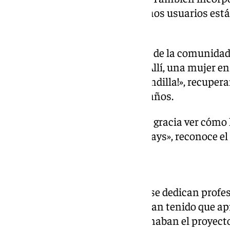
populares de internet que muchos usuarios est
partidas.
Uno de los momentos favoritos de la comunidad a
la versión ficticia de Chipiona. Allí, una mujer e
mítica frase «¡Nocilla, qué merendilla!», recuper
más recordados de los últimos años.
«Nos está haciendo muchísima gracia ver cómo 
ocultas en los primeros gameplays», reconoce el 
Un proyecto independiente
Ni Pablo Díaz ni Onofre Wayne se dedican profes
videojuegos, por lo que ambos han tenido que a
autodidacta mientras compaginaban el proyecto 