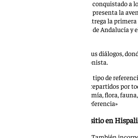
Pero si hay un personaje que ha conquistado a los
mítico profesor Oak. Aquí quien presenta la ave
convertido en el profesor que entrega la primer
ser «el presentador más famoso de Andalucía y e
Europa Occidental».
El humor continúa incluso en sus diálogos, dond
que le llevó la madre del protagonista.
Según reconoce Pablo Díaz, este tipo de referen
proyecto. «Hay miles de guiños repartidos por 
personajes históricos, gastronomía, flora, fau
conversación esconde alguna referencia»
Los memes también tienen sitio en Hispali
El juego no solo mira al pasado. También incor