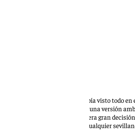
Alberto Romera
jueves, 2 julio 2026, 11:32
Compartir:
Si alguien pensaba que ya lo había visto todo en
probablemente no contaba con una versión ambi
postapocalíptica donde la primera gran decisión 
responder a una pregunta que cualquier sevillan
Betis o del Sevilla?