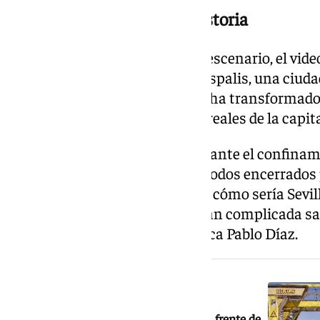
Una pandemia inspiró la historia
Lejos de limitarse a cambiar el escenario, el vid
año 2030, rebautizada como Hispalis, una ciu
ocurrida diez años antes que la ha transformado 
distritos inspirados en lugares reales de la capita
La idea nació precisamente durante el confinami
videojuego cuando estábamos todos encerrados p
punto de partida para imaginar cómo sería Sevil
gran pandemia. De una etapa tan complicada sali
estamos muy orgullosos», explica Pablo Díaz.
NOTICIA RELACIONADA
Un experto en videojuegos se pone al frente de