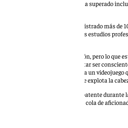
año, el lanzamiento definitivo ha superado inclu
creadores.
En solo 72 horas, el juego ha registrado más de 
que, según Díaz, incluso muchos estudios prof
tiempo en alcanzar.
«Sabíamos que había expectación, pero lo que est
veces nos sentamos para intentar ser consciente
personas jugando en sus casas a un videojuego 
Cuando lo pienso demasiado me explota la cabez
El entusiasmo también quedó patente durante la
física, donde se formó una larga cola de aficiona
El futuro ya está en marcha