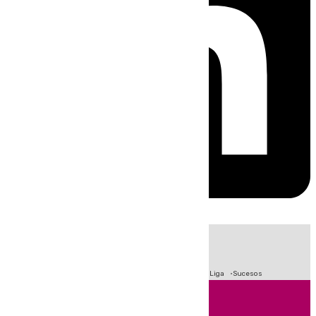
HOY
|
Fútbol
Primera División
Crisis Migratoria en Ceuta
LaLiga
Sucesos