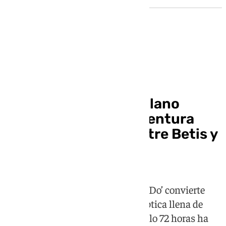
Fenómeno viral
El Pokémon más sevillano
arrasa en redes: la aventura
empieza eligiendo entre Betis y
Sevilla
‘Pokémon Hispalis. Proyecto No&Do’ convierte
Sevilla en una ciudad posapocalíptica llena de
humor y referencias locales. En solo 72 horas ha