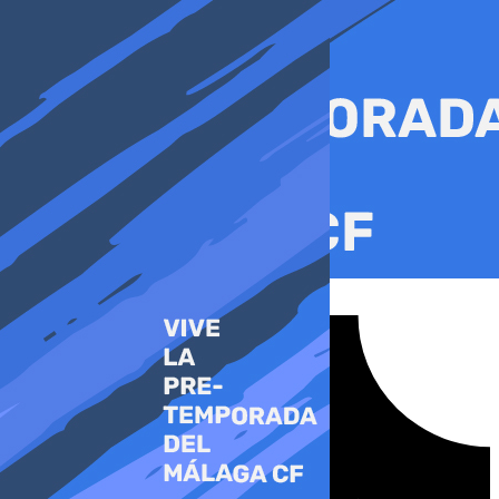
Ir
al
contenido
Tiktok