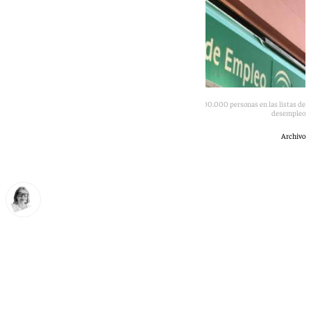
La provincia de Cádiz cierra un semestre com menos de 100.000 personas en las listas de
desempleo
Archivo
Ana Villalta
jueves, 2 julio 2026, 12:40
Compartir: