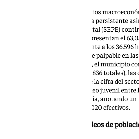
Pese a la efervescencia de los datos macroeconóm
desempleo gaditano desvela una persistente asim
Servicio Público de Empleo Estatal (SEPE) con
sesgo femenino: las mujeres representan el 63,0
acumulando 62.458 paradas frente a los 36.596 
de género se hace especialmente palpable en la
los datos de Jerez de la Frontera, el municipio
desocupados de la provincia (18.836 totales), 
(12.262) duplican holgadamente la cifra del secto
reverso demográfico, el desempleo juvenil entre
experimenta una notable mejoría, anotando un re
año anterior para situarse en 7.020 efectivos.
Tracción en los grandes núcleos de poblac