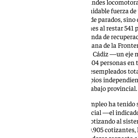
En términos geográficos, las grandes locomotor
provincia han ejercido una formidable fuerza de 
solo encabeza el volumen total de parados, sino
mayor reducción absoluta del mes al restar 541 p
desempleo. Le siguen en esta senda de recupera
sus listas en 457 activos, y Chiclana de la Fron
menos. Por su parte, la Bahía de Cádiz —un eje 
conjuntamente sus listas en 1.504 personas en 
Gibraltar, que sostiene 24.859 desempleados tot
desigual entre sus ocho municipios independiente
vertebradores del mercado de trabajo provincial.
Este intenso retroceso del desempleo ha tenido su
de la afiliación a la Seguridad Social —el indica
personas trabajando en alta y cotizando al sist
Cádiz ha cerrado el mes con 449.905 cotizantes, 
repunte de 7.402 nuevos trabajadores respecto 