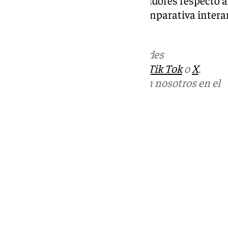
neta de 12.357 afiliados en la comparativa inter
este ciclo expansivo.
Más noticias de
101TV
en las redes
sociales:
Instagram
,
Facebook
,
Tik Tok
o
X
.
Puedes ponerte en contacto con nosotros en el
correo
informativos@101tv.es
Tags:
Cádiz
Últimas noticias