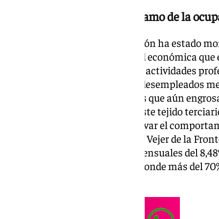
El sector servicios como dinamo de la ocu
La reactivación de la contratación ha estado mo
servicios —la rama de actividad económica que e
hostelería, los transportes y las actividades pr
el descenso absoluto con 7.755 desempleados m
anterior. De las 99.054 personas que aún engrosan
públicas, 69.498 pertenecen a este tejido terciar
estacional se evidencia al observar el comporta
turísticas del litoral: Chipiona y Vejer de la Fron
caída relativa con retrocesos mensuales del 8,4
amparadas en una estructura donde más del 70%
adscriben a los servicios.