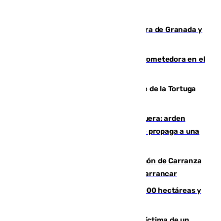
Arde un coche en el Puerto de la Mora de Granada y
provoca un incendio forestal
El año 2007, una generación muy prometedora en el
mundo del fútbol
Incendio forestal en el paraje Monte de la Tortuga
de Málaga
Incendio en un vertedero de Antequera: arden
chatarra, muebles y palets y el fuego se propaga a una
zona de monte
Las Palmas conquista el Trofeo Ramón de Carranza
y somete a un Cádiz que no termina de arrancar
El incendio de Niebla alcanza las 8.000 hectáreas y
mantiene desalojadas a 474 personas
El tenista checho Lehecka, nueva víctima de un