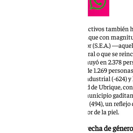
El resto de los segmentos productivos también
comportamiento favorable, aunque con magnitud
de personas Sin Empleo Anterior (S.E.A.) —aqu
acceder a su primer puesto laboral o que se rei
periodo de inactividad— disminuyó en 2.378 pers
construcción la bajada ha sido de 1.269 personas 
desempleo, seguido del sector industrial (-624) y 
sectorial destaca la singularidad de Ubrique, c
manufacturero al ser el único municipio gaditan
personas) supera al de servicios (494), un reflejo
denso ecosistema ligado al sector de la piel.
Disparidad demográfica y brecha de género