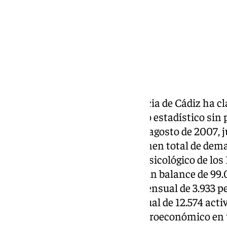
El mercado laboral de la provincia de Cádiz ha c
ejercicio económico con un hito estadístico sin
décadas. Por primera vez desde agosto de 2007, ju
crisis financiera global, el volumen total de de
situado por debajo del umbral psicológico de los
campaña de junio ha arrojado un balance de 99
tras anotarse una reducción mensual de 3.933 pe
espectacular descenso interanual de 12.574 acti
tendencia de saneamiento macroeconómico en tod