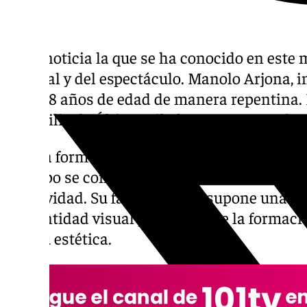
Mala noticia la que se ha conocido en este 
musical y del espectáculo. Manolo Arjona, i
a los 58 años de edad de manera repentina. E
domicilio de Áltima Viladecans en Barcelo
Arjona formó parte de la primera etapa de L
el grupo se convirtiera en un fenómeno int
creatividad. Su fallecimiento supone una pé
la identidad visual y escénica de la formac
con su estética.