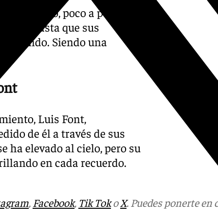
dos estético, poco a poco
ugares hasta que sus
 al mundo. Siendo una
ont
miento, Luis Font,
ido de él a través de sus
se ha elevado al cielo, pero su
rillando en cada recuerdo.
tagram
,
Facebook
,
Tik Tok
o
X
. Puedes ponerte en 