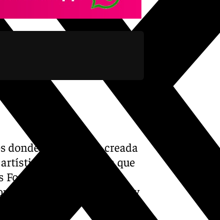
os donde la banda fue creada
rtística en Ibiza hasta que
is Font, Gard Passchier y
on sus trajes estructurados y