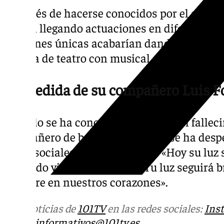
Después de hacerse conocidos por el aparta
fueron llegando actuaciones en diferentes l
imágenes únicas acabarían dando la vuelta
mezcla de teatro con musical.
Despedida de su compañero Luis F
Cuando se ha conocido la noticia del falleci
compañero de banda de Manolo, se ha desped
redes sociales con lo siguiente: «Hoy su luz 
recuerdo vive con nosotros. Tu luz seguirá b
Siempre en nuestros corazones».
Más noticias de
101TV
en las redes sociales:
Ins
correo
informativos@101tv.es