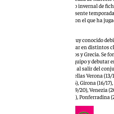
explorar opciones en el mercado invernal de fichaj
firma hasta el término de la presente temporada
Milan Futuro, filial ‘rossoneri’, con el que ha jug
anotando dos goles.
Samuele Longo es un jugador muy conocido debid
deportiva que le ha llevado a jugar en distintos c
también, en España, Países Bajos y Grecia. Se fo
el Inter hasta llegar al primer equipo y debutar 
ante la Lazio en mayo de 2012 y, al salir del conju
trayectoria: Espanyol (12/13), Hellas Verona (13/1
Cagliari (14/15), Frosinone (15/16), Girona (16/17),
Cremonese (18/19), Deportivo (19/20), Venezia (2
Dordrecht (22/23), Lamia (23/24), Ponferradina (