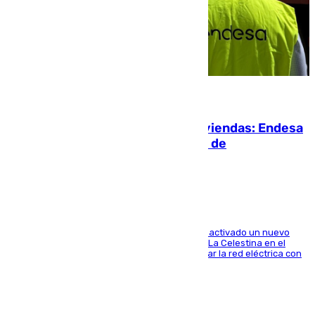
06.08.2026
Más potencia para las Tres Mil Viviendas: Endesa
pone en marcha un nuevo centro de
transformación
A través de su filial de redes e-distribución, ha activado un nuevo
centro de transformación instalado en la calle La Celestina en el
Polígono Sur de Sevilla que servirá para reforzar la red eléctrica con
una máquina transformadora de 630 kVA