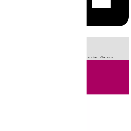
HOY
|
Fútbol
Primera División
Crisis Migratoria en Ceuta
Incendios
Sucesos
Andalucía