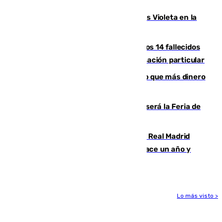
Alcaudete
Con Málaga exige duplicar los Puntos Violeta en la
Feria de Málaga
La Justicia ofrece a las familias de los 14 fallecidos
en el incendio de Los Gallardos ser acusación particular
Juanlu Sánchez, el sexto canterano que más dinero
deja en las arcas del Sevilla
Talleres, escape room y música: así será la Feria de
la Juventud Cofrade de Málaga
El fichaje más caro de la historia del Real Madrid
costaba 105 millones de euros menos hace un año y
jugaba en Leganés
Lo más visto >
Más noticias