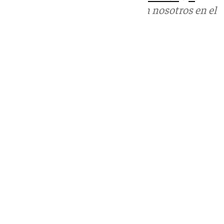
Puedes ponerte en contacto con nosotros en el
correo
informativos@101tv.es
Tags:
Últimas noticias