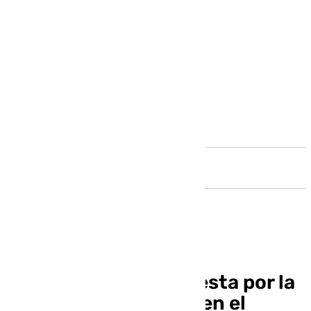
Andalucía
El Antequera CF apuesta por la
dilatada experiencia en el