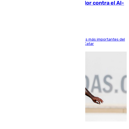
Málaga: Eneko Jauregui, bigoleador contra el Al-
Arabi SC
El delantero vasco ha sido uno de los jugadores más importantes del
partido de los de Funes contra el conjunto de Catar