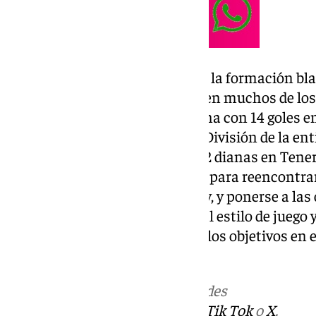
La nueva referencia ofensiva de la formación bl
goleadoras y un grato recuerdo en muchos de los 
especialmente, brilló en el Girona con 14 goles e
clave en el primer ascenso a 1ª División de la e
16/17 y, en la siguiente, marcó 12 dianas en Tener
prevista su llegada a Antequera para reencontra
compañero en el Inter, Biabiany, y ponerse a las
intención de adaptarse rápido al estilo de juego
inmediato que ayude a cumplir los objetivos en 
competición.
Más noticias de
101TV
en las redes
sociales:
Instagram
,
Facebook
,
Tik Tok
o
X
.