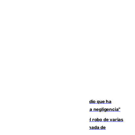
El acalde de Niebla cree que el incendio que ha
afectado a dos aldeas se originó "por una negligencia"
Golpe cofrade en Jaén: investigan el robo de varias
joyas de la Virgen de la Fuensanta Coronada de