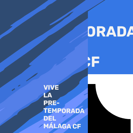
Ir
al
contenido
Tiktok