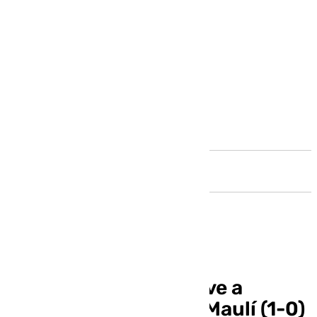
Andalucía
El Antequera CF vuelve a
imponer el fortín del Maulí (1-0)