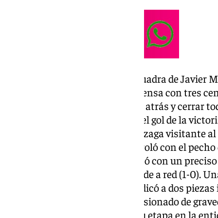
Ya en el segundo tiempo, la escuadra de Javier 
oponente que cambió a una defensa con tres cent
intención de ser más compacto atrás y cerrar to
Chema Núñez abrió la puerta del gol de la victori
fabuloso pase a la espalda de la zaga visitante a
Juanmi Carrión. El lateral controló con el pecho 
delante de su marcador y finalizó con un preciso
palos antes de quedarse dentro de a red (1-0). Un
celebró con sus seguidores y dedicó a dos piezas
Marcelo dos Santos que se ha lesionado de graved
que va a poner punto y final a su etapa en la enti