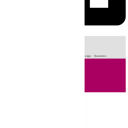
HOY
|
Fútbol
Primera División
Crisis Migratoria en Ceuta
LaLiga
Sucesos
Andalucía