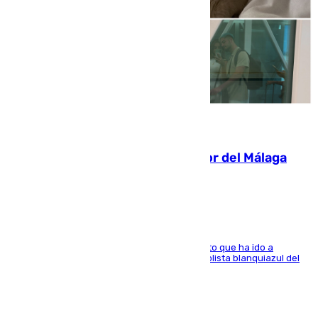
07.08.2026
Isco, la nueva mascota del jugador del Málaga
Dani Lorenzo
El centrocampista marbellí es ‘padre’ de un gato que ha ido a
recoger a Vigo y su nombre es como el exfutbolista blanquiazul del
Arroyo de la Miel