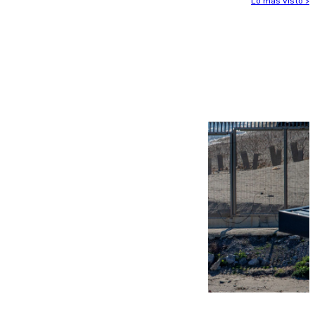
Lo más visto >
Más noticias
Ver más >