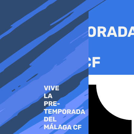
Ir
al
contenido
Tiktok