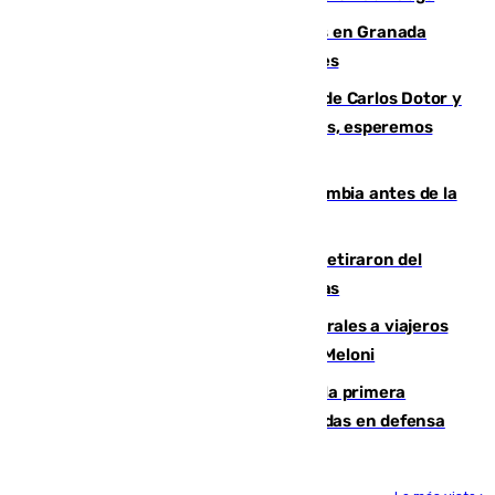
Controlado un incendio de rastrojos en Granada
junto a la autovía y al Callejón de Nogales
Juanfran Funes, sobre las lesiones de Carlos Dotor y
Fernando Calero: “Estamos preocupados, esperemos
que no sea nada”
Felipe VI refuerza los lazos con Colombia antes de la
llegada del nuevo presidente
Fernando Calero y Carlos Dotor se retiraron del
encuentro contra el Ceuta con molestias
España restablece controles temporales a viajeros
procedentes de Italia como repuesta a Meloni
El Málaga cae ante el Ceuta y suma la primera
derrota de la pretemporada dejando dudas en defensa