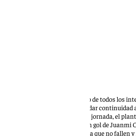
Eduardo Villalón
sábado, 25 enero 2025, 09:41
Compartir:
La sonrisa no se borra del rostro de todos los i
nueva victoria en el Maulí para dar continuidad
En el choque inaugural de la 21ª jornada, el plant
puntos ante el CD Alcoyano, con gol de Juanmi Ca
presión a sus perseguidores para que no fallen 