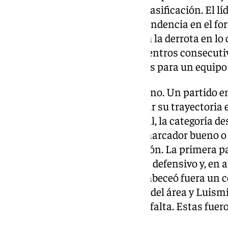
que ahora mismo existe en la clasificación. El líd
competición e impuso su contundencia en el fort
Dólmenes donde no conoce aún la derrota en lo 
además, aumentó a 15 los encuentros consecuti
punto. Todo son buenas noticias para un equipo q
No era fácil la cita con el Alcoyano. Un partido 
rival con la necesidad de mejorar su trayectoria 
la zona de descenso, pero al final, la categoría d
existente entre todo y, con un marcador bueno o 
caes para abajo en la clasificación. La primera p
intentando desactivar el bloque defensivo y, en
presión adelantada. Biabiany cabeceó fuera un c
Roigé no acertó a definir dentro del área y Lui
del larguero un lanzamiento de falta. Estas fuer
peligrosas.