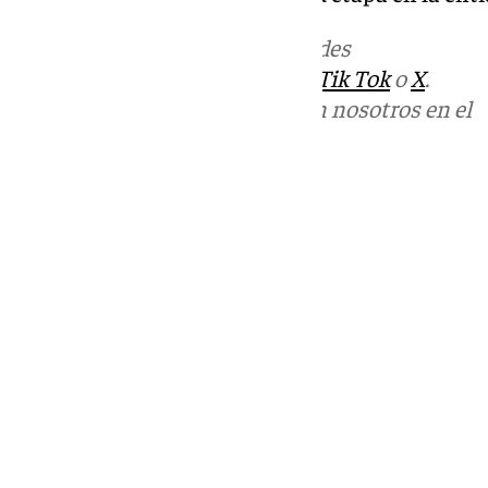
Más noticias de
101TV
en las redes
sociales:
Instagram
,
Facebook
,
Tik Tok
o
X
.
Puedes ponerte en contacto con nosotros en el
correo
informativos@101tv.es
Tags:
Últimas noticias