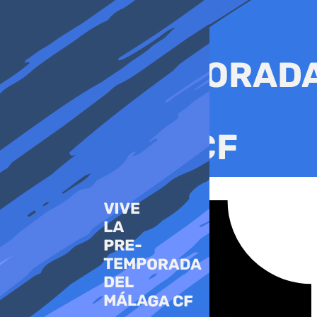
Ir
al
contenido
Tiktok