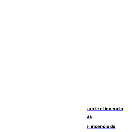
Moreno pide extremar la precaución ante el incendio
de Niebla, que supera las 4.000 hectáreas
340 personas más desalojadas por el incendio de