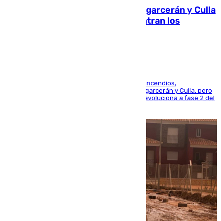
Incendios de Castellón: Sierra Engarcerán y Culla
evolucionan positivamente y centran los
esfuerzos en Tírig
La UME se suma al operativo de control de los incendios,
progresando adecuadamente los de Sierra Engarcerán y Culla, pero
centrando todo el empeño en el de Culla, que evoluciona a fase 2 del
PEIF