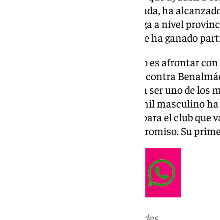
cadete masculino, esta temporada, ha alcanzado 
llevado a liderar el grupo C la Liga a nivel provi
puntos con Costa (Marbella) y se ha ganado partic
El objetivo del cadete masculino es afrontar co
eliminatoria de cuartos de final contra Benalmád
llegar a semifinales para optar a ser uno de los 
de Málaga. Por otro lado, el juvenil masculino ha
play-off en otro gran resultado para el club que 
recompensa al esfuerzo y compromiso. Su primer 
Más noticias de
101TV
en las redes