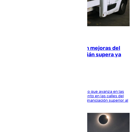
08.08.2026
La inversión del Ayuntamiento en mejoras del
entorno del Prado de San Sebastián supera ya
1.600.000 euros
El consistorio, a través de Emasesa, ha indicado que avanza en las
obras de renovación de las redes de saneamiento en las calles del
entorno del Prado, contando la zona con una financiación superior al
millón y medio de euros