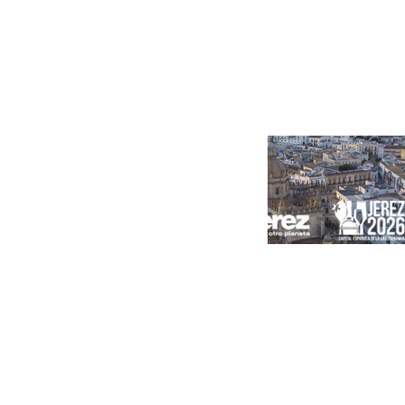
Portada
Andalucía
Sevilla
Málaga
Granada