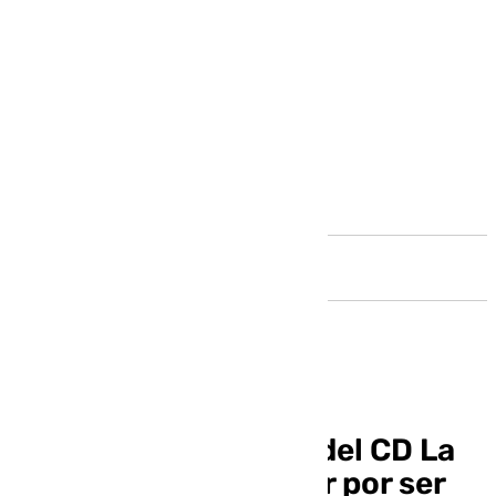
Andalucía
El cadete masculino del CD La
Vega Vóley va a luchar por ser