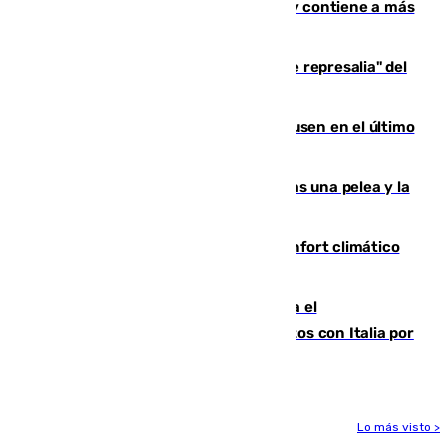
Niebla, que mantiene a 410 evacuadas y contiene a más
de 500 efectivos trabajando
Italia responde ante las "medidas de represalia" del
Gobierno de Sánchez
El Sevilla se desinfla ante el Leverkusen en el último
ensayo (1-2)
Tensión en la prisión de Alhaurín tras una pelea y la
incautación de un punzón
Málaga contabiliza 148 zonas de confort climático
para enfrentar las altas temperaturas
Marlaska notifica a la Unión Europea el
restablecimiento de controles fronterizos con Italia por
vía aérea y marítima
Lo más visto >