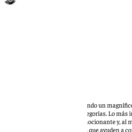
Eduardo Villalón
jueves, 6 febrero 2025, 14:43
Compartir:
El CD La Vega Vóley está realizando un magnífic
chicos y chicas en distintas categorías. Lo más
disfrutar de este deporte tan emocionante y, al
aspectos ofensivos y defensivos que ayuden a co