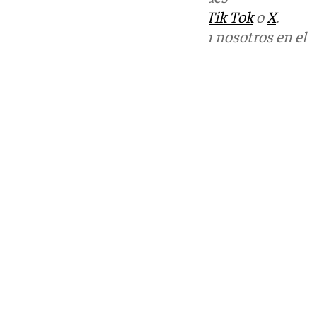
sociales:
Instagram
,
Facebook
,
Tik Tok
o
X
.
Puedes ponerte en contacto con nosotros en el
correo
informativos@101tv.es
Tags:
Últimas noticias