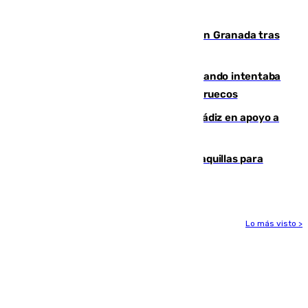
Benahavís
Angustioso rescate de una familia en Granada tras
caer su coche por un terraplén
Fallece un joven tras caer al mar cuando intentaba
entrar en parapente a Ceuta desde Marruecos
CIES NO moviliza a la provincia de Cádiz en apoyo a
la respuesta humanitaria de Ceuta
El mercado de Jerez refrigera sus taquillas para
facilitar las compras a sus visitantes
Lo más visto >
Más noticias
Ver más >