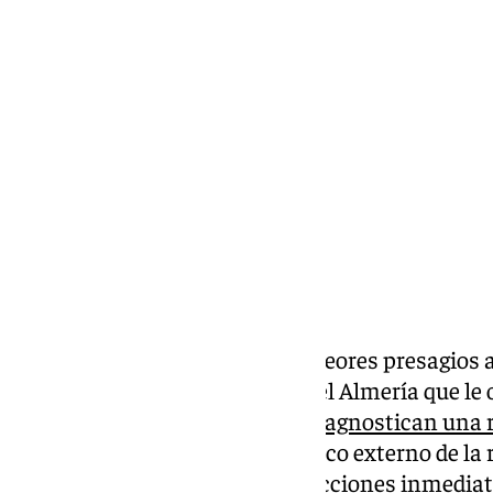
Pedro Jiménez
lunes, 3 marzo 2025, 20:53
Compartir:
Este lunes se confirmaron los peores presagios 
tuvo Ramón en el partido ante el Almería que le o
juego. Las pruebas realizadas
diagnostican una 
anterior con afección del menisco externo de la 
noticia ha tenido múltiples reacciones inmediat