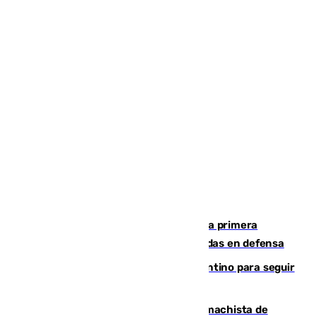
El Málaga cae ante el Ceuta y suma la primera
derrota de la pretemporada dejando dudas en defensa
Marruecos, la principal baza de Infantino para seguir
al frente de la FIFA
Pedro Sánchez condena el crimen machista de