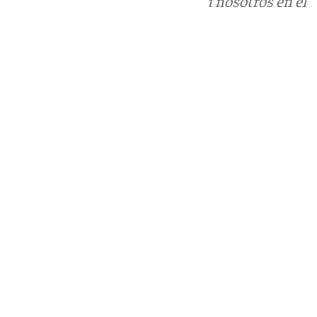
Puedes ponerte en contacto con nosotros en el
correo
informativos@101tv.es
Tags:
Últimas noticias