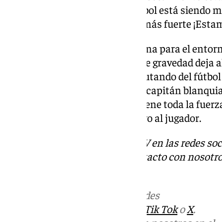
como siempre, hermano. El fútbol está siendo m
seguro de que volverás mejor y más fuerte ¡Estam
Es sin duda una noticia tristísima para el entorn
nuevamente como una lesión de gravedad deja a
Enríquez, sin poder seguir disfrutando del fútbo
herramienta que tiene ahora el capitán blanquia
capaz de superar esto antes y tiene toda la fuerz
101TV mandamos nuestro apoyo al jugador.
Descubre más noticias de 101TV en las redes soc
Tok
o
X
. Puedes ponerte en contacto con nosotro
informativos@101tv.es
Más noticias de
101TV
en las redes
sociales:
Instagram
,
Facebook
,
Tik Tok
o
X
.