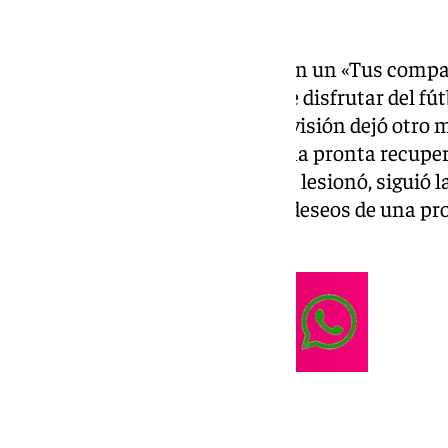
al jugador.
Primero fue el propio Málaga con un «Tus compa
esperan con ansia volver a verte disfrutar del fút
capi!». La cuenta de Segunda División dejó otro
ánimo, Ramón! Te deseamos una pronta recupera
Almería, equipo contra el que se lesionó, siguió
Ramón. Te enviamos nuestros deseos de una pr
fuerza!».
́ Ramón.