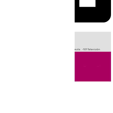
HOY
|
Fútbol
Primera División
LaLiga
Crisis Migratoria en Ceuta
101 Televisión
Andalucía