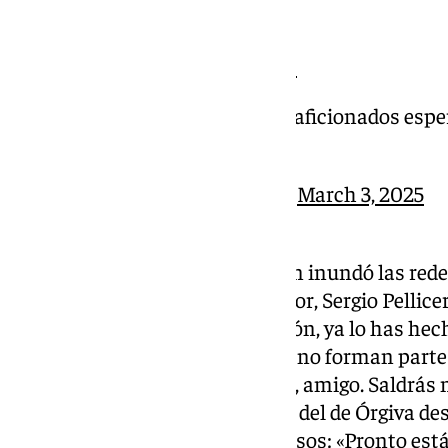
́ .
https://t.co/iNTORDmuO0
Tus compañeros, amigos y aficionados esp
pic.twitter.com/vt2x1975Ii
— Málaga CF (@MalagaCF)
March 3, 2025
La plantilla malaguista también inundó las rede
al granadino. Desde el entrenador, Sergio Pellice
vida te enseña a serlo y tú, Ramón, ya lo has he
hasta algunos jugadores que ya no forman parte d
de Sergio Castel: «Mucha fuerza, amigo. Saldrás
contigo». Entre los compañeros del de Órgiva d
Kevin, que fue de los más cariñosos: «Pronto est