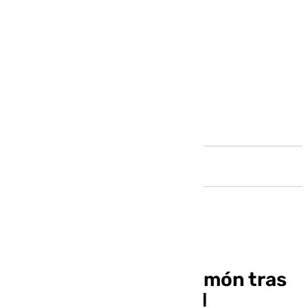
Andalucía
El Málaga arropa a Ramón tras
su lesión de gravedad