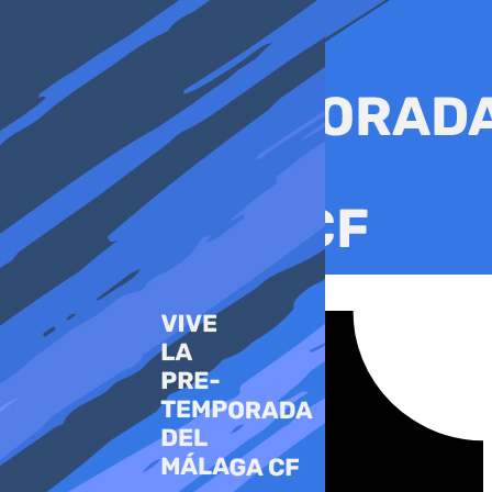
Ir
al
contenido
Tiktok