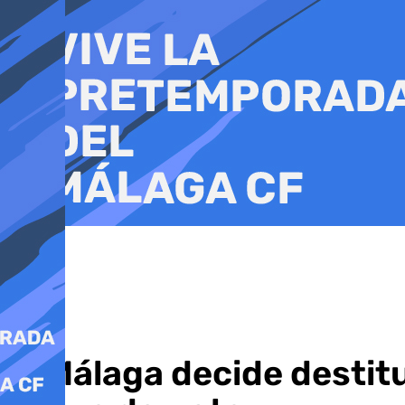
Ir
al
contenido
El Málaga decide destit