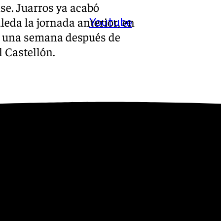
se. Juarros ya acabó
leda la jornada anterior, en
Youtube
as una semana después de
 Castellón.
tava posición en la
ntos en 14 jornadas
la irregularidad del equipo: 4
s a favor y 16 en contra. El
os que la Real Sociedad B,
sca, ambos en puestos de