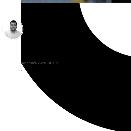
Borja Gutiérrez
martes, 18 noviembre 2025, 00:09
Compartir: