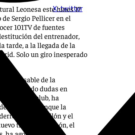
tural Leonesa este lunes 17
X-twitter
 de Sergio Pellicer en el
ocer 101TV de fuentes
destitución del entrenador,
a tarde, a la llegada de la
drid. Solo un giro inesperado
 responsable de la
e han generado dudas en
ndonado el club, ha
 del técnico. Aunque la
derrota en Castellón y el
uevo tropiezo en León, el
s, ha agotado