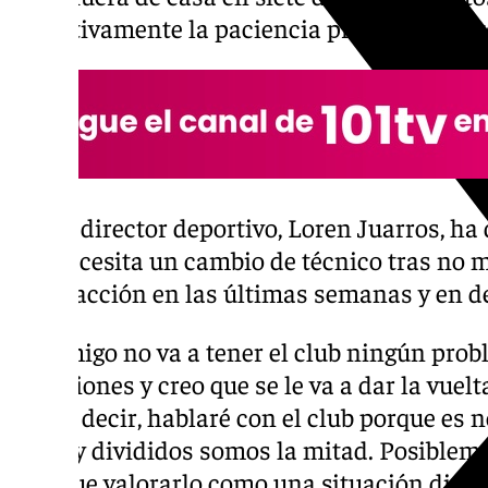
definitivamente la paciencia principalmente
El director deportivo, Loren Juarros, ha
necesita un cambio de técnico tras no 
reacción en las últimas semanas y en d
«Conmigo no va a tener el club ningún probl
situaciones y creo que se le va a dar la vuelt
puedo decir, hablaré con el club porque es
doble y divididos somos la mitad. Posibleme
Hay que valorarlo como una situación difícil