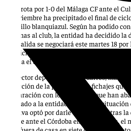
La derrota por 1-0 del Málaga CF ante el Cul
de noviembre ha precipitado el final de ciclo
banquillo blanquiazul. Según ha podido con
próximas al club, la entidad ha decidido la 
cuya salida se negociará este martes 18 por l
expedición a la ciudad tras pernoctar en Ma
evitaría el desenlace.
El director deportivo Loren Juarros, máximo
confección de la plantilla y de fichajes qu
comparación con los jugadores que han aba
solicitado a la entidad resolver la situación
directiva optó por darle continuidad tras la 
empate ante el Córdoba en La Rosaleda, el n
sexto fuera de casa en siete desplazamiento