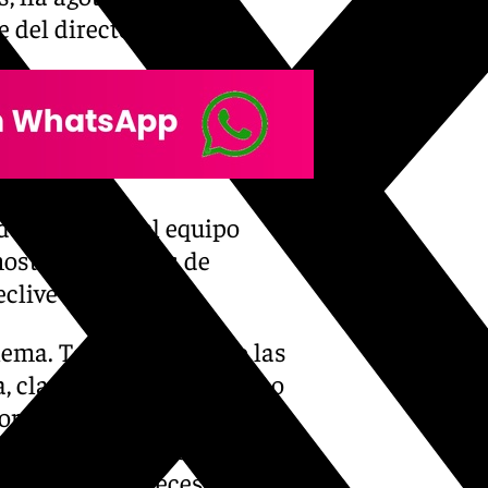
 del director deportivo.
 decidido que el equipo
mostrar síntomas de
eclive
ema. Tengo fuerza. Veo las
a, claro que lo entiendo. Lo
 normal. Unidos somos el
nte, el entrenador divide.
 y creo que a veces es