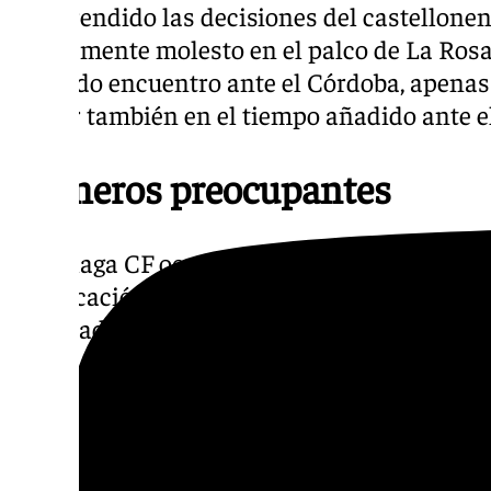
comprendido las decisiones del castellonen
visiblemente molesto en el palco de La Rosa
el citado encuentro ante el Córdoba, apen
perder también en el tiempo añadido ante el
Números preocupantes
El Málaga CF ocupa actualmente la decimoc
clasificación de Segunda División con 15 pu
disputadas. El balance de resultados refleja 
victorias, 3 empates y 7 derrotas, con 13 gole
conjunto blanquiazul suma los mismos punt
un puesto por encima, y que Granada y Hue
descenso directo.