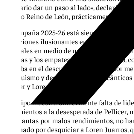
necesario dar un paso al lado», declaró Pelli
estadio Reino de León, prácticamente asumi
La campaña 2025-26 está siendo muy irregul
actuaciones ilusionantes en La Rosaleda, pe
puntuales en medio de un mar de decepcio
derrotas y los empates con sabor amargo, co
Córdoba en el descuento con un jugador men
malaguismo y desató los primeros cánticos
Pellicer y Loren Juarros.
El equipo muestra una evidente falta de lid
movimientos a la desesperada de Pellicer, m
otras tantas por malos rendimientos, no han
terminado por desquiciar a Loren Juarros, q