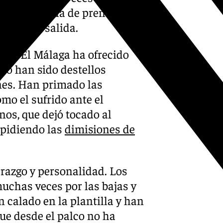
cer en la sala de prensa del
endo su salida.
ar. El Málaga ha ofrecido
ro han sido destellos
nes. Han primado las
mo el sufrido ante el
os, que dejó tocado al
 pidiendo las
dimisiones de
erazgo y personalidad. Los
uchas veces por las bajas y
 calado en la plantilla y han
ue desde el palco no ha