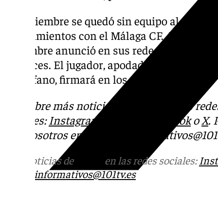
En diciembre se quedó sin equipo al termin
acercamientos con el Málaga CF. A mediad
diciembre anunció en sus redes sociales su
entonces. El jugador, apodado como ‘La Saet
Di Stéfano, firmará en los próximos días.
Descubre más noticias de 101TV en las rede
sociales:
Instagram
,
Facebook
,
Tik Tok
o
X
.
con nosotros en el correo
informativos@101t
Más noticias de
101TV
en las redes sociales:
Ins
correo
informativos@101tv.es