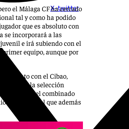
 pero el Málaga CF ha cerrado
X-twitter
ional tal y como ha podido
 jugador que es absoluto con
 se incorporará a las
l juvenil e irá subiendo con el
el primer equipo, aunque por
to.
r contrato con el Cibao,
 llaman de la selección
ai Gómez. En el combinado
or Firpo, con el que además