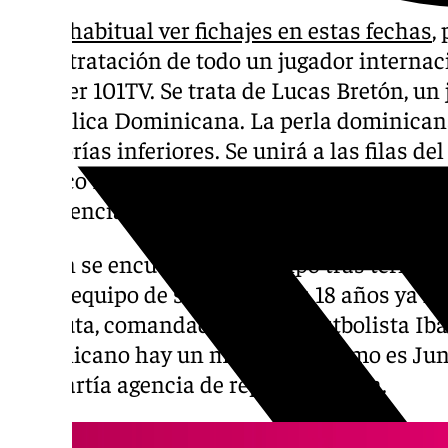
No es habitual ver fichajes en estas fechas
,
la contratación de todo un jugador internac
conocer 101TV. Se trata de Lucas Bretón, un
República Dominicana. La perla dominicana
categorías inferiores. Se unirá a las filas de
Atlético Malagueño. A priori no sería para 
su potencial no sería descartable verle pron
Bretón se encuentra sin equipo tras termina
mejor equipo de su país. A sus 18 años ya le
absoluta, comandada por el exfutbolista Ib
dominicano hay un malagueño como es Juni
compartía agencia de representación.