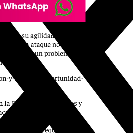
ca por su agilidad. El
sivo y en ataque no le da
n tampoco es un problema
in problema.
on-y-arriaza-y-oportunidad-
 la Entidad de Martiricos y
nova para formar parte del
resente y, en caso de
r con el primer equipo.