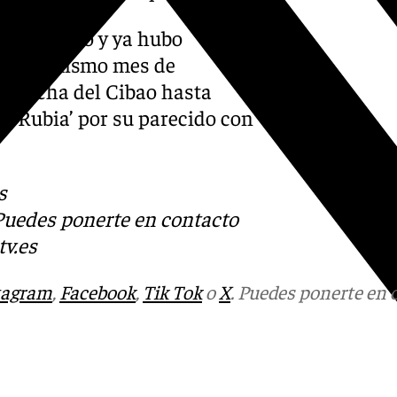
ar contrato y ya hubo
os del mismo mes de
 marcha del Cibao hasta
a Rubia’ por su parecido con
s
 Puedes ponerte en contacto
v.es
tagram
,
Facebook
,
Tik Tok
o
X
. Puedes ponerte en 