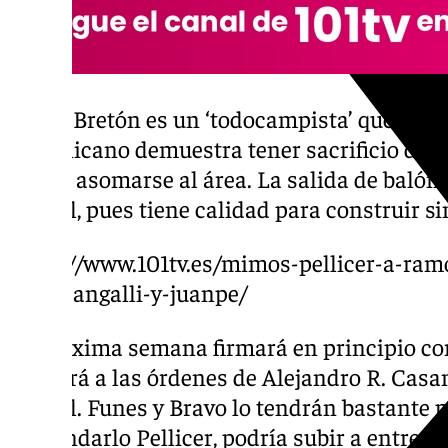
Lucas Bretón es un ‘todocampista’ que desta
dominicano demuestra tener sacrificio defen
miedo asomarse al área. La salida de baló
para él, pues tiene calidad para construir s
https://www.101tv.es/mimos-pellicer-a-ram
para-sangalli-y-juanpe/
La próxima semana firmará en principio con
se unirá a las órdenes de Alejandro R. Casa
juvenil. Funes y Bravo lo tendrán bastante p
demandarlo Pellicer, podría subir a entrena