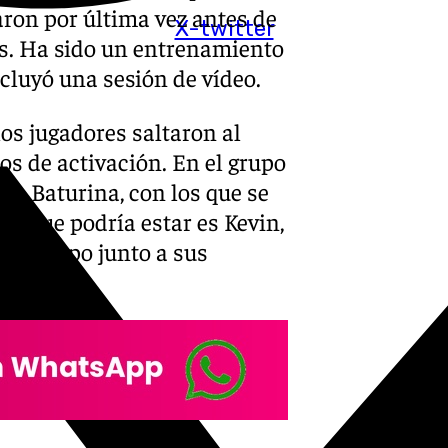
aron por última vez antes de
X-twitter
ras. Ha sido un entrenamiento
ncluyó una sesión de vídeo.
os jugadores saltaron al
os de activación. En el grupo
o Baturina, con los que se
tro que podría estar es Kevin,
s tiempo junto a sus