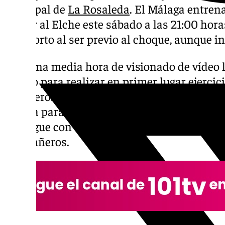
principal de
La Rosaleda
. El Málaga entren
recibir al Elche este sábado a las 21:00 ho
más corto al ser previo al choque, aunque i
Tras una media hora de visionado de vídeo l
campo para realizar en primer lugar ejercici
estuvieron nuevamente David Larrubia y Rok
cuenta para el partido ante los ilicitanos. O
que sigue con su reincorporación y sumó má
compañeros.