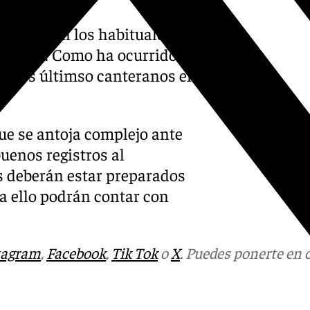
rabajó con los habituales:
ro Luca. Como ha ocurrido a
u, los últimso canteranos en
ue se antoja complejo ante
uenos registros al
s deberán estar preparados
ra ello podrán contar con
tagram
,
Facebook
,
Tik Tok
o
X
. Puedes ponerte en 