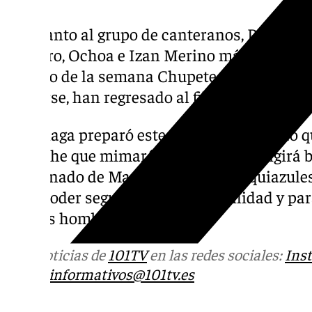
En cuanto al grupo de canteranos, Pellicer t
Cordero, Ochoa e Izan Merino más el porte
lo largo de la semana Chupete y Marco Abre
sumarse, han regresado al filial.
El Málaga preparó este viernes un partido q
un Elche que mimará la posesión y exigirá b
combinado de Martiricos. Los blanquiazule
para poder seguir con la imbatibilidad y pa
nuevos hombres en sus filas.
Más noticias de
101TV
en las redes sociales:
Ins
correo
informativos@101tv.es