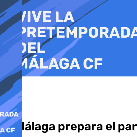
Ir
al
contenido
El Málaga prepara el par