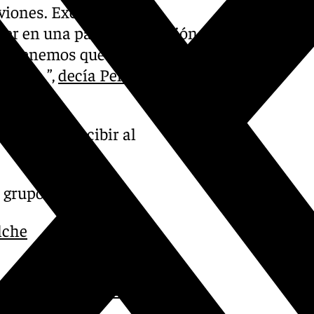
viones. Exceptuando a
r en una parte de la sesión
s. Tenemos que ir ajustando
ciones…”,
decía Pellicer en la
duelo.
z antes de recibir al
l grupo
lche
September 27, 2024