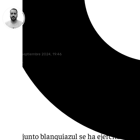
Pedro Jiménez
viernes, 27 septiembre 2024, 19:46
Compartir:
El conjunto blanquiazul se ha ejercitado es