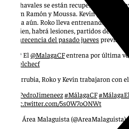
«Los chavales se están recuperando como a
Haitam Ramón y Moussa. Kevin participó aye
y queda aún. Roko lleva entrenando dos día
muy bien, habrá lesiones, partidos de selec
comparecencia del pasado jueves
previa al 
El ⁦
@MalagaCF
⁩ entrena por última ve
@elchecf
Larrubia, Roko y Kevin trabajaron con e
@PedroJimeneez
⁩
#MálagaCF
#MálagaE
pic.twitter.com/5s0W7oONWt
— Área Malaguista (@AreaMalaguista)