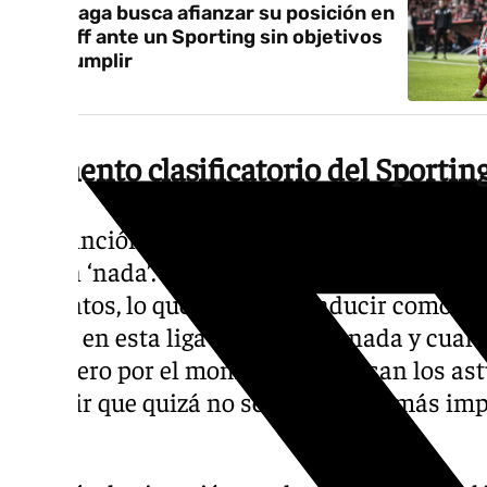
El Málaga busca afianzar su posición en
playoff ante un Sporting sin objetivos
por cumplir
Momento clasificatorio del Sportin
A distinción de los malagueños, se puede de
juegan ‘nada’. Los de Borja Jiménez están d
52 puntos, lo que se puede traducir como la 
es que en esta liga no se regala nada y cual
otro, pero por el momento que pasan los ast
deducir que quizá no sea el partido más im
año.