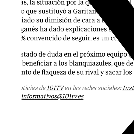
Además, la situación por la que pasan en el 
técnico que sustituyó a Garitano a principio
anunciado su dimisión de cara a la próxima 
CD Leganés ha dado explicaciones sobre su
al 100% convencido de seguir, es un cúmulo 
Este estado de duda en el próximo equipo q
puede beneficiar a los blanquiazules, que d
momento de flaqueza de su rival y sacar los
Más noticias de
101TV
en las redes sociales:
Ins
correo
informativos@101tv.es
Tags: