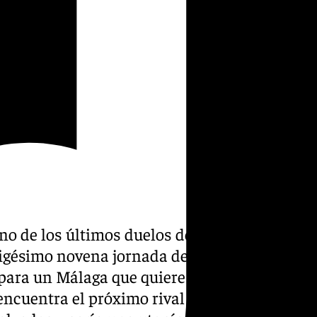
no de los últimos duelos de
rigésimo novena jornada de
 para un Málaga que quiere
 encuentra el próximo rival de