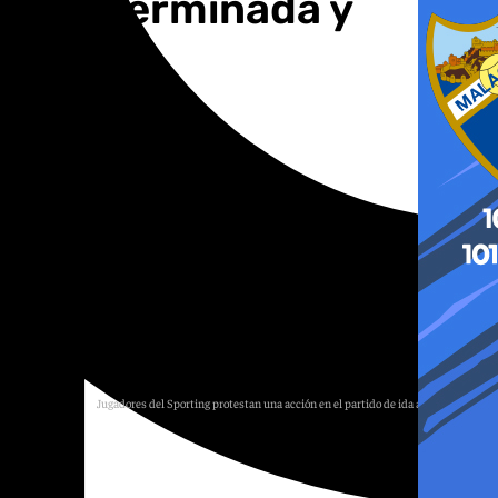
orada terminada y
Jugadores del Sporting protestan una acción en el partido de ida ante el Málaga
Málaga CF