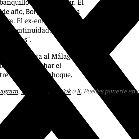
banquillo no es la mejor. El
 de año, Borja Jiménez, ha
liga. El ex-entrenador del
 no continuidad: “No estaba
de cosas”.
ue se enfrenta al Málaga
eberán aprovechar el
 tres puntos del choque.
tagram
,
Facebook
,
Tik Tok
o
X
. Puedes ponerte en 