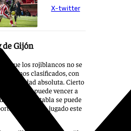
X-twitter
g de Gijón
cir que los rojiblancos no se
uodécimos clasificados, con
tranquilidad absoluta. Cierto
quier equipo puede vencer a
urianos en la tabla se puede
portante que han jugado este