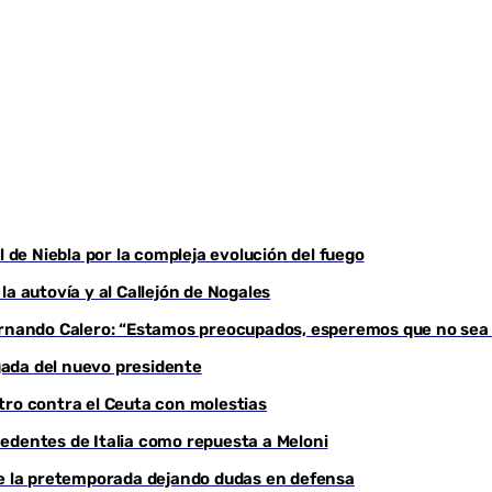
Youtube
l de Niebla por la compleja evolución del fuego
a autovía y al Callejón de Nogales
Fernando Calero: “Estamos preocupados, esperemos que no sea
egada del nuevo presidente
tro contra el Ceuta con molestias
edentes de Italia como repuesta a Meloni
de la pretemporada dejando dudas en defensa