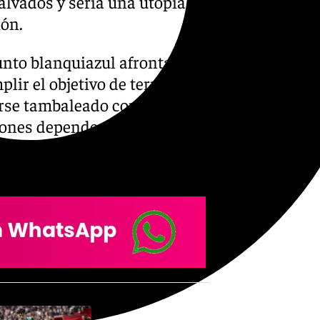
lvados y sería una utopía
ión.
unto blanquiazul afronta el
lir el objetivo de terminar
erse tambaleado con las
erones dependen de sí mismos
mpañados de Castellón, Las