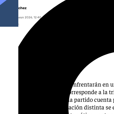
Jairo Sánchez
sábado, 9 mayo 2026, 12:40
Compartir:
Andaluces y asturianos se enfrentarán en u
la temporada. El partido corresponde a la t
competición, en la que cada partido cuenta
jugar playoffs. En una situación distinta se