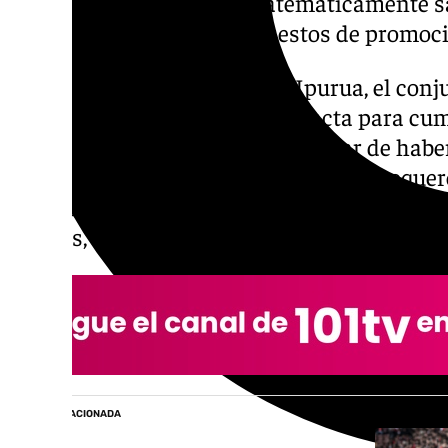
los de Funes, que están matemáticamente sa
para ellos pensar en los puestos de promoc
Tras el motivador triunfo en Ipurua, el conj
compromiso con la ilusión intacta para cump
en la zona noble de la tabla, a pesar de hab
derrotas de Almería y Castellón. Los boqu
para terminar entre los seis primeros, aco
Palmas, Deportivo, Almería y Racing.
NOTICIA RELACIONADA