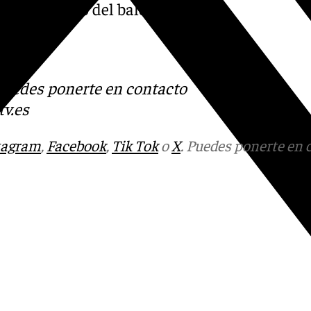
a en el mundo del baloncesto
s
 Puedes ponerte en contacto
v.es
tagram
,
Facebook
,
Tik Tok
o
X
. Puedes ponerte en 