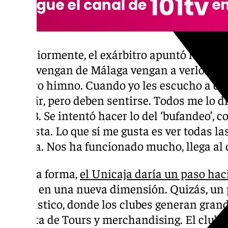
Posteriormente, el exárbitro apuntó lo siguie
niños vengan de Málaga vengan a verlo. Po
nuestro himno. Cuando yo les escucho a ca
escribir, pero deben sentirse. Todos me lo d
la ACB. Se intentó hacer lo del ‘bufandeo’, c
me gusta. Lo que sí me gusta es ver todas l
capella. Nos ha funcionado mucho, llega al 
De esta forma,
el Unicaja daría un paso hac
entrar en una nueva dimensión. Quizás, u
futbolístico, donde los clubes generan gran
la venta de Tours y merchandising. El club, 