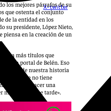
ndo los mejores párrafos de su
X-twitter
los que ostenta el conjunto
de de la entidad en los
o su presidente, López Nieto,
e piensa en la creación de un
 tenga más títulos que
s en un portal de Belén. Eso
no, donde nuestra historia
 Un club que no tiene
ién queremos hacer una
er más pronto que tarde».