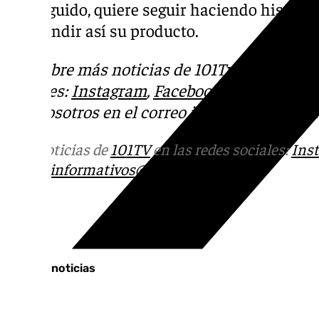
conseguido, quiere seguir haciendo histori
y expandir así su producto.
Descubre más noticias de 101Tv en las rede
sociales:
Instagram
,
Facebook
,
Tik Tok
o
X
.
con nosotros en el correo
informativos@101t
Más noticias de
101TV
en las redes sociales:
Ins
correo
informativos@101tv.es
Tags:
Últimas noticias