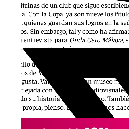
a las vitrinas de un club que sigue escribie
historia. Con la Copa, ya son nueve los títu
cajista, quienes guardan sus logros en la se
Guindos. Sin embargo, tal y como ha afirmad
en una entrevista para
Onda Cero Málaga,
s
museo para mostrar todas esas copas.
El orgullo del presidente: «No hay nadie que
nosotros de Madrid para abajo, y los tenemo
no me gusta. Vamos a hacer un museo moder
esté reflejada con momentos audiovisuales.
reflejado su historia no tiene futuro. Tamb
tienda propia, pienso. Lo intentaremos hac