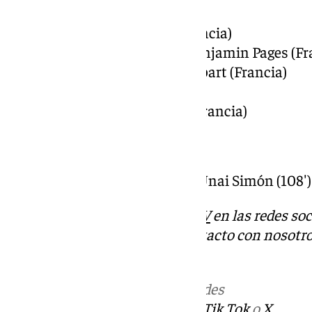
Principal: Clément Turpin (Francia)
Asistentes: Nicolas Danos y Benjamin Pages (Fr
Cuarta árbitra: Stéphanie Frappart (Francia)
VAR: Willy Delajod (Francia)
Asistente VAR: Benoît Millot (Francia)
Tarjetas amarillas:
Le Normand (53′), Depay (60′), Unai Simón (108′)
Descubre más noticias de
101TV
en las redes soc
Tok
o
X
. Puedes ponerte en contacto con nosotro
informativos@101tv.es
Más noticias de
101TV
en las redes
sociales:
Instagram
,
Facebook
,
Tik Tok
o
X
.