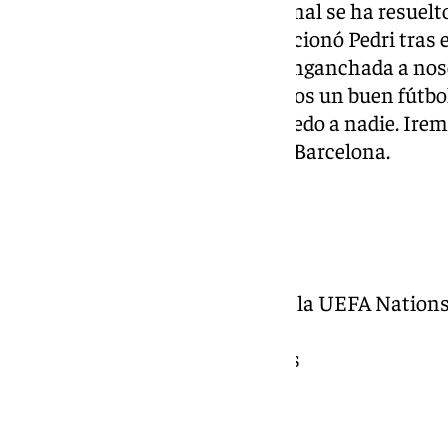
fútbol. Hemos salido bien y al final se ha resuel
seguridad de tener a Unai”, reaccionó Pedri tras
de RTVE. “La afición está muy enganchada a nos
mucha afición. Creo que hacemos un buen fútbol
España y no hay que tenerle miedo a nadie. Iremo
concluyó el jugador canario del Barcelona.
Ficha del partido
España 3 (5) – (4) 3 Países Bajos
Vuelta de los cuartos de final de la UEFA Nation
Estadio: Mestalla (Valencia)
Asistencia: 48.082 espectadores
Goles: