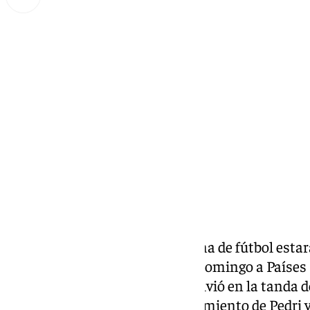
Miguel Alfonso
domingo, 23 marzo 2025, 23:45
Compartir:
La selección española masculina de fútbol estará 
Naciones tras imponerse este domingo a Países 
Mestalla (Valencia), que se resolvió en la tanda d
de la prórroga. El decisivo lanzamiento de Pedri