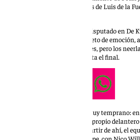
Simón certificaron el pase de los de Luis de la Fu
en Alemania.
Tras el 2-2 en el partido de ida disputado en De K
volvió a ser un espectáculo repleto de emoción, a
adelantó hasta en tres ocasiones, pero los neer
vez para mantener el pulso hasta el final.
El primer golpe lo dio España muy temprano: en
a Oyarzabal dentro del área y el propio delanter
el penalti para poner el 1-0. A partir de ahí, el 
replegarse y buscar el contragolpe, con Nico W