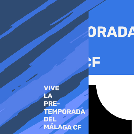
Ir
al
contenido
Tiktok