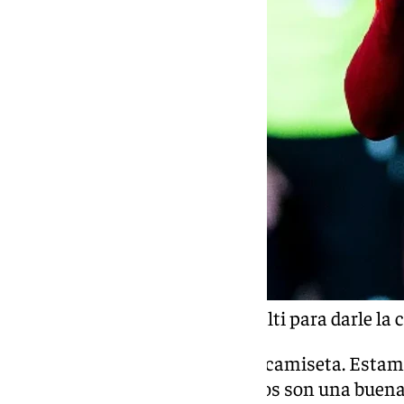
Pedri celebra su gol de penalti para darle la 
“Es bonito poder jugar con esta camiseta. Estam
sido un partido complicado. Ellos son una buena