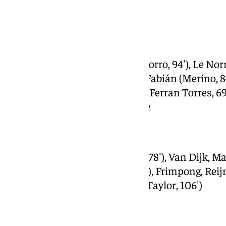
5-4 Pedri
España:
Unai Simón, Mingueza (Pedro Porro, 94′), Le Nor
Zubimendi (Aleix García, 106′), Fabián (Merino, 8
Yamal, Williams Jr., Oyarzabal (Ferran Torres, 69
Seleccionador: Luis de la Fuente
Países Bajos:
Verbruggen, Geertruida (Malen, 78′), Van Dijk, 
(Brobbey, 101′), Gakpo (Lang, 78′), Frimpong, Rei
Kluivert (Simons, 78′), De Jong (Taylor, 106′)
Seleccionador: Ronald Koeman
Árbitros