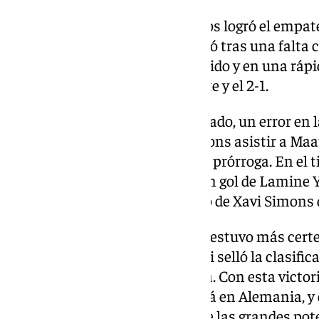
En la segunda parte, Países Bajos logró el empa
metros. Memphis Depay no falló tras una falta
embargo, España reaccionó rápido y en una rápid
a Oyarzabal, que firmó su doblete y el 2-1.
Cuando el pase parecía encarrilado, un error en l
Dani Olmo permitió a Xavi Simons asistir a Maats
minuto 79 y mandó el duelo a la prórroga. En el 
ponerse por delante gracias a un gol de Lamine Y
respondió de nuevo con el tanto de Xavi Simons q
Desde los once metros, España estuvo más certe
penalti de Donyell Malen y Pedri selló la clasifica
desatando la locura en Mestalla. Con esta victor
final del torneo, que se disputará en Alemania,
hacia consolidarse como una de las grandes pote