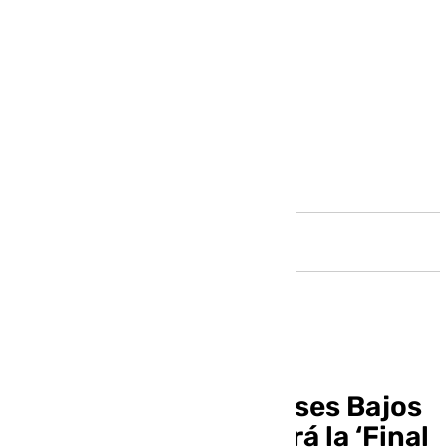
Andalucía
España doblega a Países Bajos
en los penaltis y jugará la ‘Final