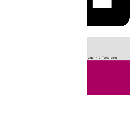
HOY
|
Fútbol
Primera División
Crisis Migratoria en Ceuta
LaLiga
101 Televisión
Andalucía