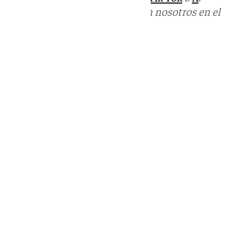
Puedes ponerte en contacto con nosotros en el
correo
informativos@101tv.es
Tags:
Últimas noticias