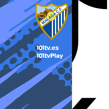
X-twitter