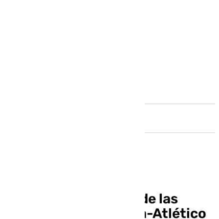
Andalucía
Esto son los precios de las
entradas del Marbella-Atlético