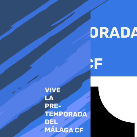
Ir
al
contenido
Tiktok