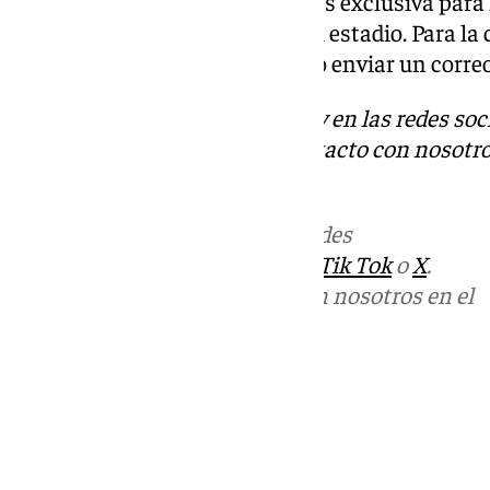
La zona de movilidad reducida es exclusiva para 
silla de ruedas para su acceso al estadio. Para l
movilidad reducida es necesario enviar un correo 
Descubre más noticias de 101Tv en las redes soc
Tok
o
X
. Puedes ponerte en contacto con nosotro
informativos@101tv.es
Más noticias de
101TV
en las redes
sociales:
Instagram
,
Facebook
,
Tik Tok
o
X
.
Puedes ponerte en contacto con nosotros en el
correo
informativos@101tv.es
Tags:
Últimas noticias