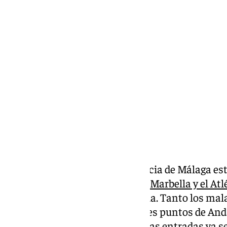
Miguel Alfonso
martes, 17 diciembre 2024, 18:17
Compartir:
Los futboleros de toda la provincia de Málaga es
partido de Copa del Rey entre el Marbella y el At
el 4 de enero de 2025 La Rosaleda. Tanto los ma
conjunto rojiblanco de diferentes puntos de Anda
están atentos al encuentro, cuyas entradas ya s