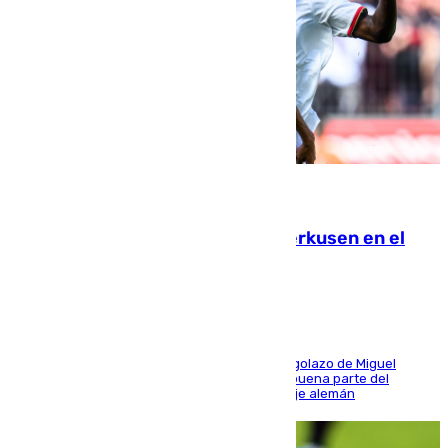
08.08.2026
El Sevilla se desinfla ante el Leverkusen en el
último ensayo (1-2)
El conjunto de Luis García se adelantó con un golazo de Miguel
Sierra y ofreció buenas sensaciones durante buena parte del
encuentro, pero acabó cediendo ante el empuje alemán