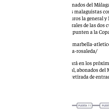
euros, que serán 25 para los abonados del Málaga;
40 euros, que será de 20 para los malaguistas c
equipo; en el anillo inferior 36 euros la general y
de Martiricos; 30 euros las generales de las dos 
15 para los malaguistas que se apunten a la Copa
https://www.101tv.es/oficial-el-marbella-atleti
definitivamente-el-4-de-enero-la-rosaleda/
El Marbella Fútbol Club anunciará en los próxim
entradas para público en general, abonados del
descuento del 50%, así como la retirada de entrad
abonados del Marbella FC.