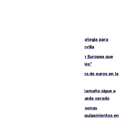
El Ayuntamiento desarrolla una estrategia para
recuperar la identidad patrimonial de Sevilla
España e Italia garantizan a la Unión Europea que
sus controles fronterizos son "temporales"
Sevilla ha invertido más de 6 millones de euros en la
transformación de su casco histórico
Susto en Marbella: un atún de gran tamaño sigue a
un bañista hasta la orilla de la playa y queda varado
Emvisesa refuerza la atención a personas
vulnerables con cesión de viviendas y equipamientos en
Sevilla