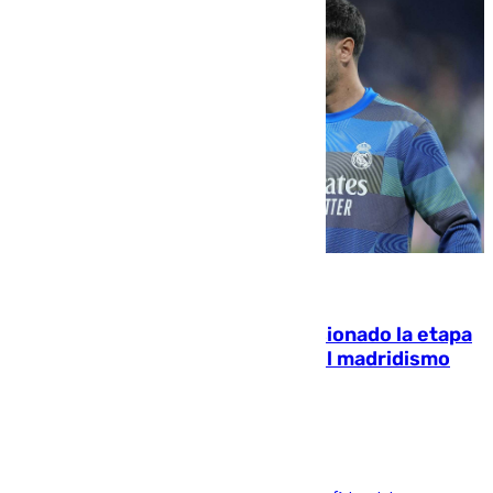
06.08.2026
El malagueño Brahim afronta ilusionado la etapa
con Mourinho y considera que «el madridismo
está contento con mi fútbol»