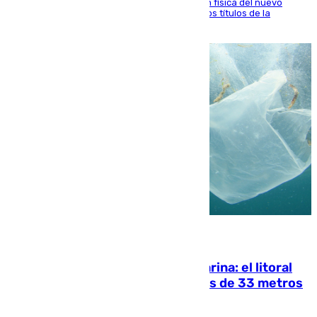
El atacante malagueño destaca la preparación física del nuevo
cuerpo técnico y fija como meta pelear todos los títulos de la
temporada
05.08.2026
Julio supera a junio en basura marina: el litoral
occidental malagueño recoge más de 33 metros
cúbicos de residuos