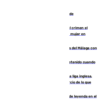
Una ONG malagueña ganará un año de
comunicación gratuita con Apecom
Confiesa en un diario ser el autor del crimen el
hombre en prisión por asesinato de una mujer en
Benahavís
Juanpe vuelve a los entrenamientos del Málaga con
el grupo de manera progresiva
Mata a su expareja en Murcia y es detenido cuando
huía hacia Granada
El Boreham Wood, equipo de la quinta liga inglesa,
rechaza una oferta equivalente a un tercio de lo que
vale el club por un jugador
La familia Hernangómez: un legado de leyenda en el
mundo del baloncesto