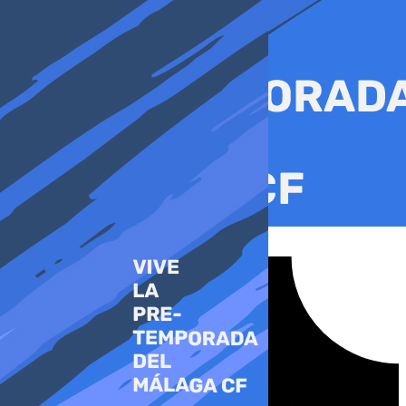
Ir
al
contenido
Tiktok