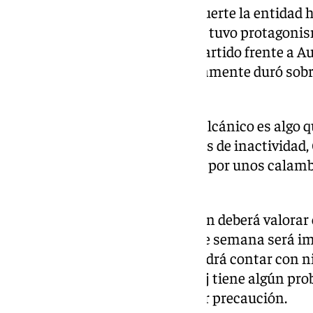
Con el que no ha tenido tanta suerte la entidad
Gudelj. El polivalente futbolista tuvo protagonis
selección serbio. En el primer partido frente a A
mientras que en la vuelta, únicamente duró sobre
parte .
El estado físico del futbolista balcánico es algo
hispalense. Tras varias semanas de inactividad, G
entrenador lo tuvo que cambiar por unos calambr
sustituido al descanso.
Por lo tanto, el equipo de Nervión deberá valorar
El presencia del capitán el fin de semana será im
mediocampo el Sevilla FC no podrá contar con n
sanción. Habrá que ver si Gudelj tiene algún pro
tempraneros con Serbia son por precaución.