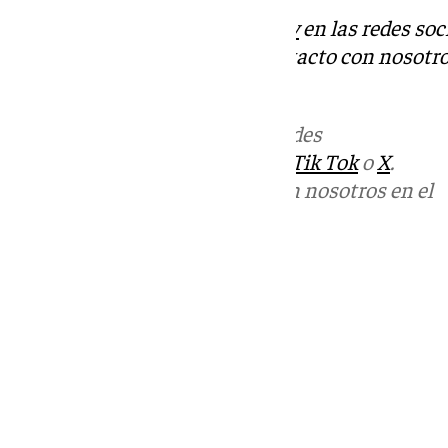
Descubre más noticias de
101Tv
en las redes soc
Tok
o
X
. Puedes ponerte en contacto con nosotro
informativos@101tv.es
Más noticias de
101TV
en las redes
sociales:
Instagram
,
Facebook
,
Tik Tok
o
X
.
Puedes ponerte en contacto con nosotros en el
correo
informativos@101tv.es
Tags:
Últimas noticias