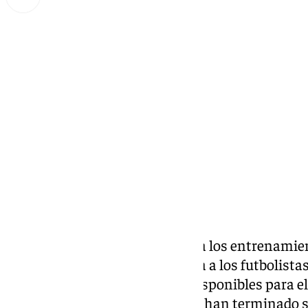
Lynx Devs
lunes, 24 marzo 2025, 11:00
Compartir:
El
Sevilla FC
regresa esta tarde a los entrenamien
que les ha dado García Pimienta a los futbolista
selección. Los que ya estarán disponibles para 
Gudelj y Dodi Lukebakio, que ya han terminado