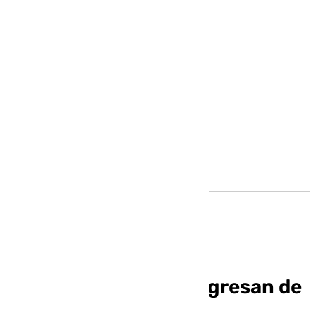
Andalucía
Gudelj y Lukebakio regresan de
sus compromisos