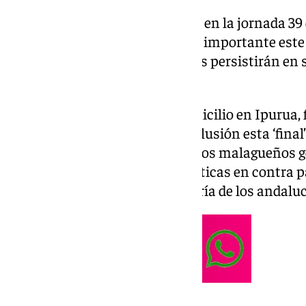
El Málaga se medirá al Sporting en la jornada 3
blanquiazules tendrán una cita importante este 
un partido en el que los de Funes persistirán en
zona noble de la tabla.
Tras el motivador triunfo a domicilio en Ipurua, fr
los de Martiricos afrontan con ilusión esta ‘final
promoción. Además de vencer, los malagueños g
pesar de tener todas las estadísticas en contra par
estado de gracia de cara a portería de los andaluc