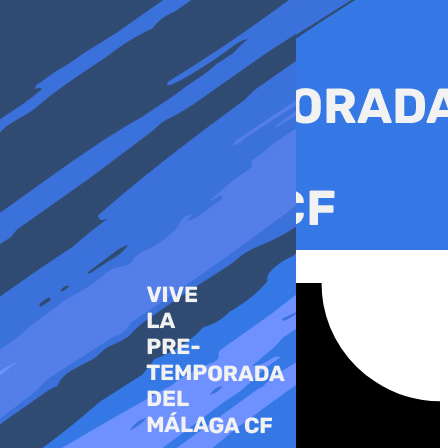
Ir
al
contenido
Tiktok