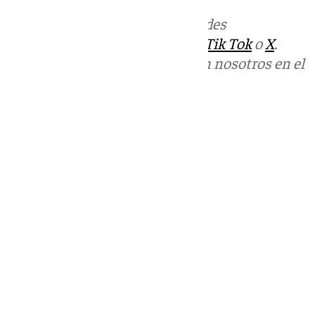
Más noticias de
101TV
en las redes
sociales:
Instagram
,
Facebook
,
Tik Tok
o
X
.
Puedes ponerte en contacto con nosotros en el
correo
informativos@101tv.es
Tags:
Fútbol
LaLiga
Segunda División
Últimas noticias