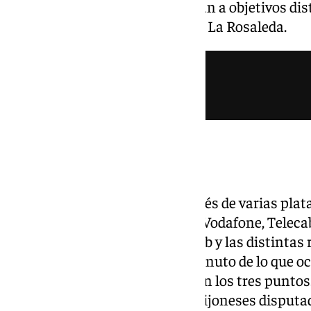
ocasión y ambos equipos aspiran a objetivos dist
sábado 9 de mayo a las 21.00 en La Rosaleda.
Dónde ver el encuentro
El partido se podrá seguir a través de varias pl
Orange TV, DAZN, Prime Video, Vodafone, Telecab
Telco. Además, a través de la web y las distintas 
seguir en directo el minuto a minuto de lo que o
conjuntos buscarán hacerse con los tres puntos.
el partido entre malagueños y gijoneses disputa