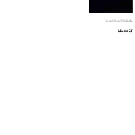
Estadio La Rosaleda
Málaga CF
Jairo Sánchez
viernes, 8 mayo 2026, 16:44
Compartir: