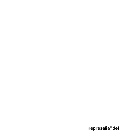
Italia responde ante las "medidas de represalia" del