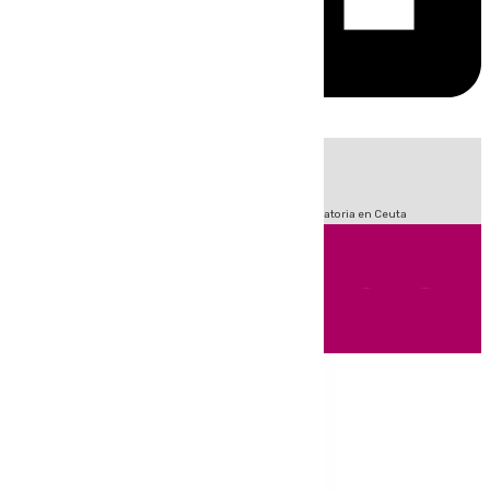
HOY
|
Sucesos
Fútbol
LaLiga
Primera División
Crisis Migratoria en Ceuta
Andalucía