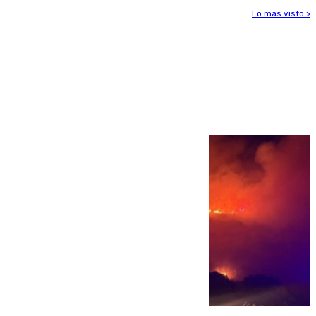
Lo más visto >
Más noticias
Ver más >