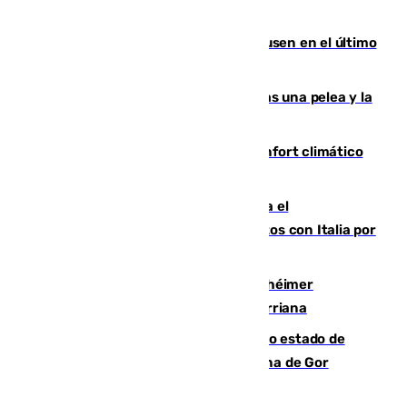
Gobierno de Sánchez
El Sevilla se desinfla ante el Leverkusen en el último
ensayo (1-2)
Tensión en la prisión de Alhaurín tras una pelea y la
incautación de un punzón
Málaga contabiliza 148 zonas de confort climático
para enfrentar las altas temperaturas
Marlaska notifica a la Unión Europea el
restablecimiento de controles fronterizos con Italia por
vía aérea y marítima
Hallan sin vida al granadino con Alzhéimer
desaparecido hace una semana en Churriana
Encuentran un cadáver en avanzado estado de
descomposición en la localidad granadina de Gor