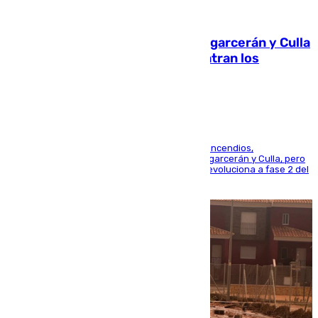
08.08.2026
Incendios de Castellón: Sierra Engarcerán y Culla
evolucionan positivamente y centran los
esfuerzos en Tírig
La UME se suma al operativo de control de los incendios,
progresando adecuadamente los de Sierra Engarcerán y Culla, pero
centrando todo el empeño en el de Culla, que evoluciona a fase 2 del
PEIF