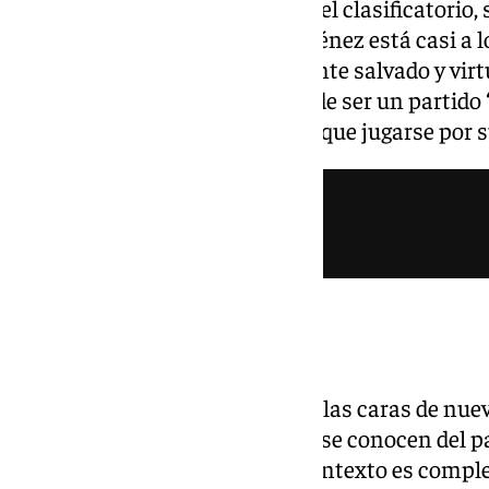
En una situación distinta, a nivel clasificatorio,
conjunto dirigido por Borja Jiménez está casi a
que del playoff, matemáticamente salvado y virt
alcanzar los puestos altos. Puede ser un partido
el cuadro gijonés no tiene nada que jugarse por s
Fecha y hora del partido
Funes y Borja Jiménez se verán las caras de nuev
tierras malagueñas. Aunque ya se conocen del par
granadino salió victorioso, el contexto es compl