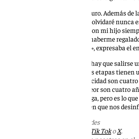
«Dejo aquí mi casa y volveré seguro. Además de l
en momentos muy difíciles. No olvidaré nunca 
de 2022. Como se han portado con mi hijo siempr
sudor, esfuerzo, compromiso y haberme regalado 
Juanma por su fe ciega. Gracias», expresaba el
«Muchas veces os he dicho que hay que salirse un
dije que hubiera a pasar, peor las etapas tienen u
Ferguson solo hay uno. Mi caducidad son cuatro
de otra forma igual duro más, peor son cuatro a
etapas. No me quiero ir de Málaga, pero es lo que
jugadores y la afición no merecen que nos desin
Más noticias de
101TV
en las redes
sociales:
Instagram
,
Facebook
,
Tik Tok
o
X
.