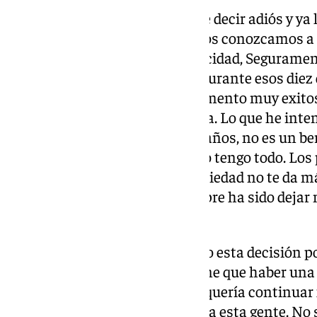
Para el vasco era el momento de decir adiós y ya 
importante que las personas nos conozcamos a
ha pasado. Es mi fecha de caducidad, Segurament
gestionarlo hubiera sido otro. Durante esos diez 
jugadores que vienen de un momento muy exito
entrenador con ilusión y energía. Lo que he inte
pero que ya no lo soy. Tengo 50 años, no es un b
difícil, estoy en un sitio donde lo tengo todo. Lo
arrastrando con un poco de ansiedad no te da m
plan no era perpetuarme, siempre ha sido dejar 
encontré».
No entrenará en España: «Tomo esta decisión po
bien del club. Insisto en que tiene que haber una
agentes, que si era posible, que quería continua
veo volviendo aquí a jugar contra esta gente. No 