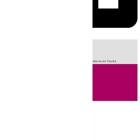
HOY
|
Fútbol
Sucesos
LaLiga
Primera División
Crisis Migratoria en Ceuta
Andalucía