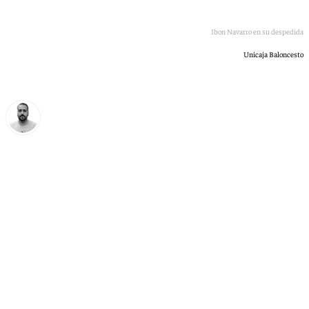
Ibon Navarro en su despedida
Unicaja Baloncesto
Pedro Jiménez
miércoles, 10 junio 2026, 16:48
Compartir: