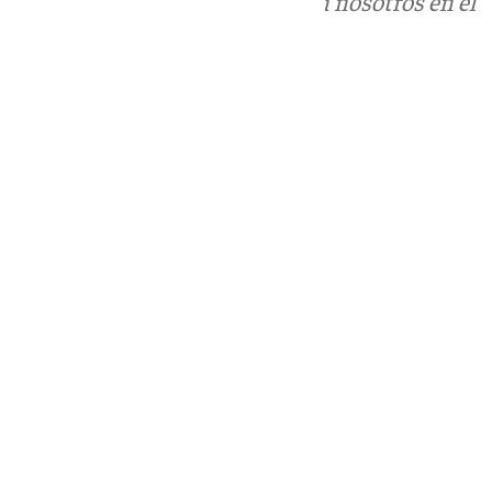
Puedes ponerte en contacto con nosotros en el
correo
informativos@101tv.es
Tags:
Baloncesto
Unicaja Baloncesto
Últimas noticias