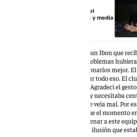
Ya es oficial: Ibon Navarro deja el
Unicaja tras cuatro temporadas y media
y siete títulos
El desgaste es lo que afectado a un Ibon que reci
para evitar su salida: «Si esos problemas hubier
año hubiera sido capaz de gestionarlos mejor. 
se ha hecho muy difícil gestionar todo eso. El cl
firme por dos temporadas más. Agradecí el ges
en la pelea por entrar al playoff y necesitaba cen
final. Les transmití que yo ya me veía mal. Por e
físico ha ido mucho peor, creí que el momento er
Unicaja es más que venir y entrenar a este equip
mental de optimismo, energía e ilusión que esta