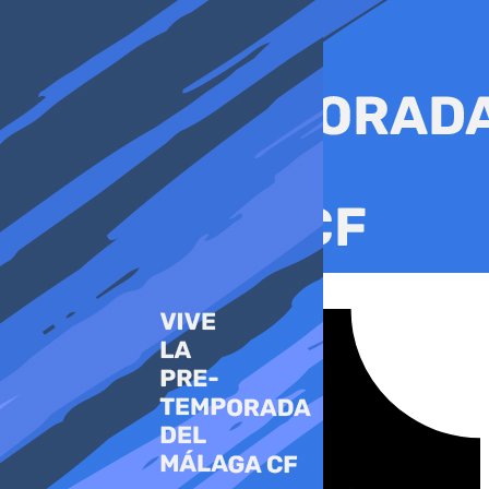
Ir
al
contenido
Tiktok