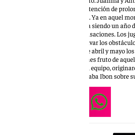
conmigo para trasladarme la intención de prolo
más. Supuso un orgullo para mí. Ya en aquel m
empezaba a tener dudas. Estaba siendo un año d
siendo mejores que algunas sensaciones. Los j
esfuerzo muy grande para esquivar los obstácu
encontrando. Durante el mes de abril y mayo los
momentos las malas sensaciones fruto de aquell
podía pasar, que se podía caer el equipo, origi
problemas a solucionar», explicaba Ibon sobre su
NOTICIA RELACIONADA