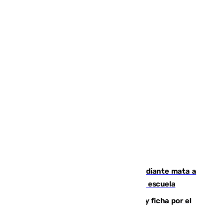
Desastre en Tailandia: un joven estudiante mata a
tiros a sus abuelo y a profesores en una escuela
Luca Zidane rompe con el Granada y ficha por el
Leganés