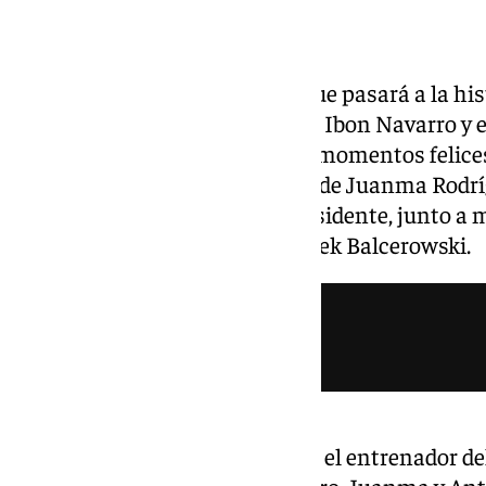
Este miércoles ha sido un día que pasará a la his
motivo es triste, los caminos de Ibon Navarro y
tras una exitosa etapa llena de momentos felices
en sala de prensa acompañado de Juanma Rodrígu
Antonio Jesús López Nieto, presidente, junto a mi
dos jugadores: Alberto Díaz y Olek Balcerowski.
«Comuniqué al club que no será el entrenador d
viene. La última semana de enero. Juanma y An