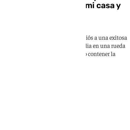
aplausos: «Dejo aquí mi casa y
volveré seguro»
El ya ex entrenador cajista dice adiós a una exitosa
etapa de cuatro temporadas y media en una rueda
de prensa emotiva, donde no pudo contener la
emoción al acordarse de su hijo