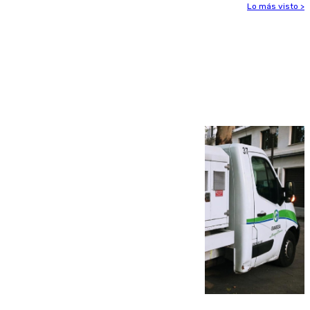
Lo más visto >
Más noticias
Ver más >