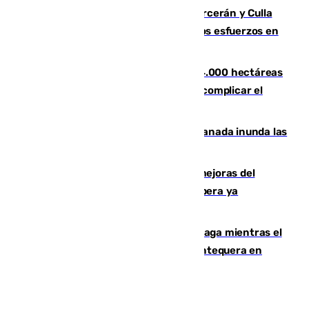
Incendios de Castellón: Sierra Engarcerán y Culla
evolucionan positivamente y centran los esfuerzos en
Tírig
El incendio de Niebla ya supera las 4.000 hectáreas
afectadas y "se espera que se vuelva a complicar el
fuego"
Una tormenta en la provincia de Granada inunda las
calles de Puebla de Don Fadrique
La inversión del Ayuntamiento en mejoras del
entorno del Prado de San Sebastián supera ya
1.600.000 euros
El taró tiñe de niebla la costa de Málaga mientras el
calor se concentra en el interior con Antequera en
aviso amarillo