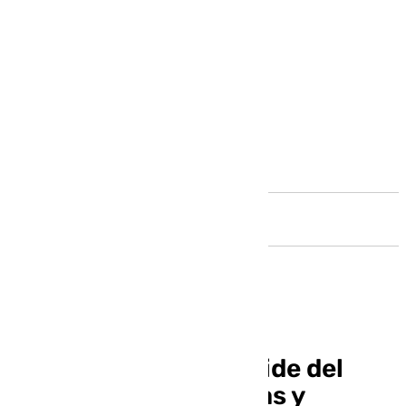
Andalucía
Ibon Navarro se despide del
Unicaja entre lágrimas y