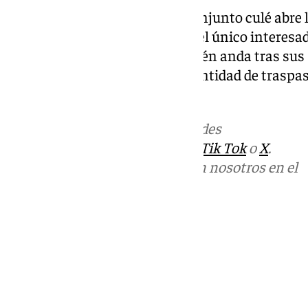
La salida de Xavi Pascual del conjunto culé abre l
Ibon Navarro, aunque no sería el único interesado
Estrella Roja de Belgrado también anda tras sus 
incluso abiertos a pagar una cantidad de traspaso
de Vitoria a su equipo.
Más noticias de
101TV
en las redes
sociales:
Instagram
,
Facebook
,
Tik Tok
o
X
.
Puedes ponerte en contacto con nosotros en el
correo
informativos@101tv.es
Tags:
Baloncesto
Unicaja Baloncesto
Últimas noticias