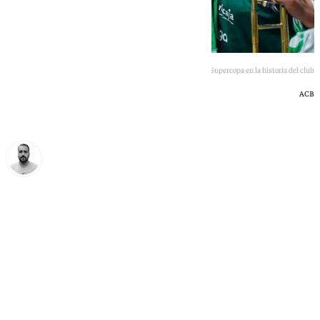
Ibon Navarro celebra la primera Supercopa en la historia del club
ACB
Pedro Jiménez
domingo, 31 mayo 2026, 15:12
Compartir: