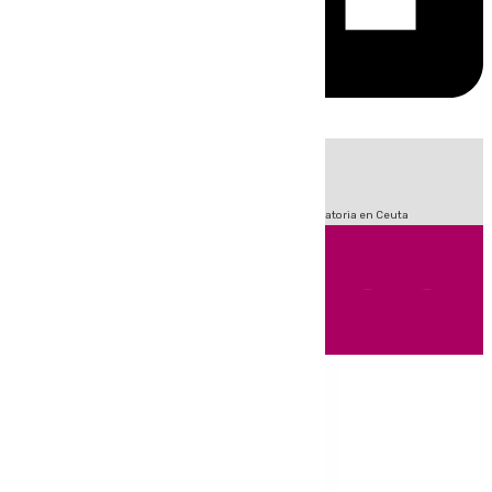
HOY
|
Fútbol
Sucesos
LaLiga
Primera División
Crisis Migratoria en Ceuta
Andalucía