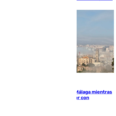
millón y medio de euros
08.08.2026
El taró tiñe de niebla la costa de Málaga mientras
el calor se concentra en el interior con
Antequera en aviso amarillo