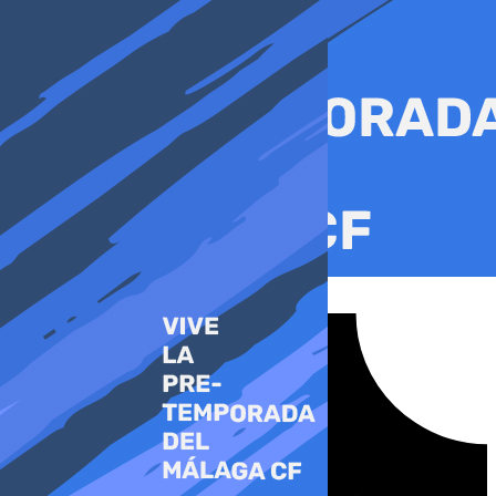
Ir
al
contenido
Tiktok