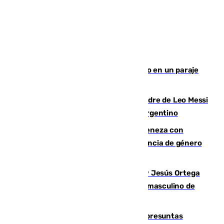
Los Bomberos combaten un incendio en un paraje
de Granada
Muere a los 68 años Jorge Messi, padre de Leo Messi
y pieza fundamental en la carrera del argentino
Retiene a su mujer en su casa y ameneza con
quemar la vivienda: nuevo caso de violencia de género
en Málaga
Dos sevillanos de oro: Manuel Cruz y Jesús Ortega
ganan el campeonato del mundo sub19 masculino de
remo
Un juzgado de Ceuta investiga seis presuntas