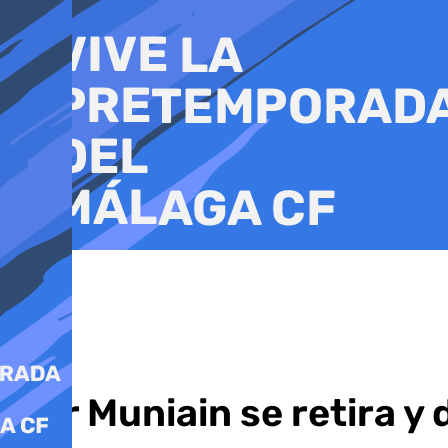
Ir
al
contenido
Iker Muniain se retira y 