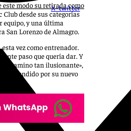
 este modo su retirada como
X-twitter
ic Club desde sus categorías
er equipo, y una última
ra San Lorenzo de Almagro.
, esta vez como entrenador.
uiente paso que quería dar. Y
ste camino tan ilusionante»,
ídeo difundido por su nuevo