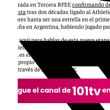
temporada en Tercera RFEF,
confirmando de
futbolista
tras dos décadas ligado al Athlet
inferiores hasta ser una estrella en el prim
campaña en Argentina, habiendo jugado pa
«Estoy aquí para hablar de esta nueva etapa
Hace tiempo que decidí que éste sería el sig
bueno, es el momento de darlo y comenzar e
dijo el propio Muniain este sábado en un v
club a través de la red social X.