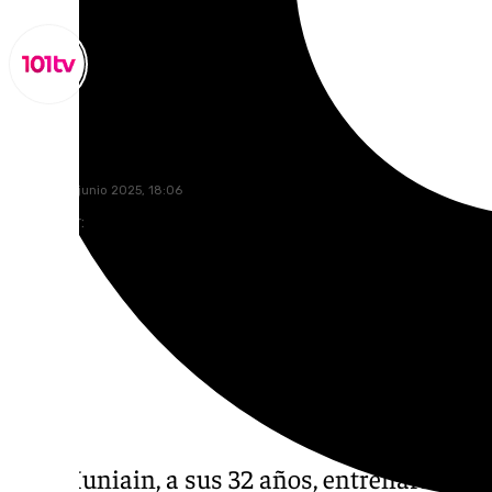
Miguel Alfonso
sábado, 28 junio 2025, 18:06
Compartir:
Iker Muniain, a sus 32 años, entrenará al C