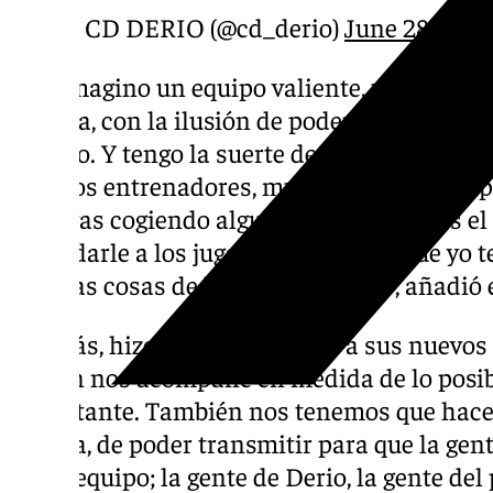
— CD DERIO (@cd_derio)
June 28, 2025
«Me imagino un equipo valiente, un equipo
energía, con la ilusión de poder crecer en 
partido. Y tengo la suerte de que a lo largo 
muchos entrenadores, muchos de ellos de p
ellos vas cogiendo alguna idea y ahora es 
trasladarle a los jugadores esa idea que yo 
salir las cosas de la mejor manera», añadió e
Además, hizo un llamamiento a sus nuevos 
afición nos acompañe en medida de lo posib
importante. También nos tenemos que hacer
suceda, de poder transmitir para que la ge
ver al equipo; la gente de Derio, la gente de