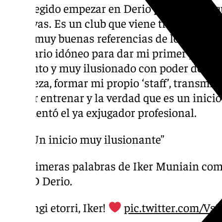
«He elegido empezar en Derio porque creo 
positivas. Es un club que viene trabajando 
tengo muy buenas referencias de lo que se t
escenario idóneo para dar mi primer paso y
contento y muy ilusionado con poder desarro
la cabeza, formar mi propio ‘staff’, transmit
a tocar entrenar y la verdad que es un inici
argumentó el ya exjugador profesional.
️ “Un inicio muy ilusionante”
Primeras palabras de Iker Muniain com
CD Derio.
Ongi etorri, Iker!
pic.twitter.com/V