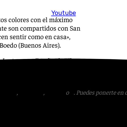
Youtube
stos colores con el máximo
ente son compartidos con San
cen sentir como en casa»,
 Boedo (Buenos Aires).
:
Instagram
,
Facebook
,
Tik
otros en el correo
tagram
,
Facebook
,
Tik Tok
o
X
. Puedes ponerte en 