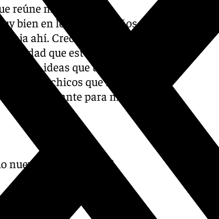
que reúne muchas cosas
muy bien en los últimos años,
rabaja ahí. Creo que es un
 la verdad que estoy muy
llar las ideas que tengo en
írselo a los chicos que nos va
o muy ilusionante para mí»,
o nuevo entrenador del
sHBXYekPd