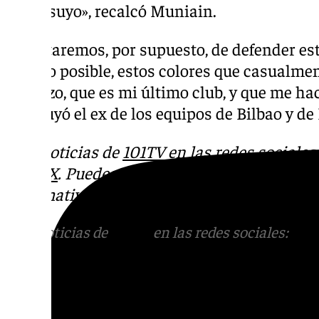
como suyo», recalcó Muniain.
«Y trataremos, por supuesto, de defender e
orgullo posible, estos colores que casualm
Lorenzo, que es mi último club, y que me ha
concluyó el ex de los equipos de Bilbao y de
Más noticias de
101TV
en las redes sociales
Tok
o
X
. Puedes ponerte en contacto con nos
informativos@101tv.es
Más noticias de
101TV
en las redes sociales:
Ins
correo
informativos@101tv.es