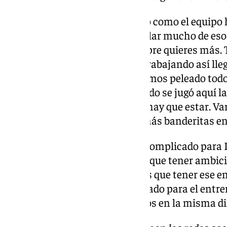
Veteranía en Unicaja: «Tanto yo como el equipo
clara progresión. No quiero hablar mucho de eso
poco complicado. Al final, siempre quieres más
delante, la ambición está ahí. Trabajando así 
levantado
4 de 8 títulos y los hemos peleado tod
cuando había que estarlo. Cuando se jugó aquí 
la gente. Hay que estar cuando hay que estar. V
Nunca se sabe si puede haber más banderitas en 
Descartes: «Es un dilema muy complicado para Ib
Para estar en un club así tienes que tener ambici
compañeros. Desde fuera tienes que tener ese en
pero somos 14. Es muy complicado para el entre
pensamiento de ganar, remamos en la misma di