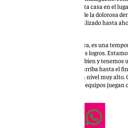
atendido a los micrófonos de esta casa en el lugar
Carpena. Lo ha hecho después de la dolorosa der
pone la mirada en el camino realizado hasta ahor
muy prometedor.
Gran arranque: «Se ve desde fuera, es una tempor
que es complicado repetir tantos logros. Estamo
primeros en ACB, que está muy bien y tenemos un
que lucharemos por seguir ahí arriba hasta el fin
acostumbramos a mantener un nivel muy alto.
la línea, pero es complicado, los equipos juegan
contra nosotros».