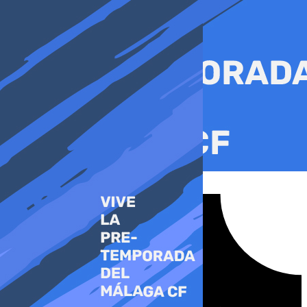
Ir
al
contenido
Tiktok