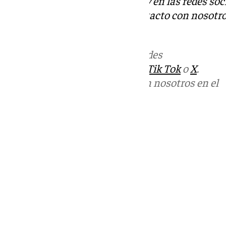
Descubre más noticias de 101Tv en las redes soc
Tok
o
X
. Puedes ponerte en contacto con nosotro
informativos@101tv.es
Más noticias de
101TV
en las redes
sociales:
Instagram
,
Facebook
,
Tik Tok
o
X
.
Puedes ponerte en contacto con nosotros en el
correo
informativos@101tv.es
Tags:
Últimas noticias