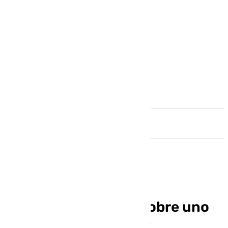
Andalucía
Jonathan Barreiro, sobre uno
de sus objetivos: «Me