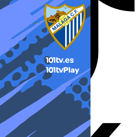
X-twitter