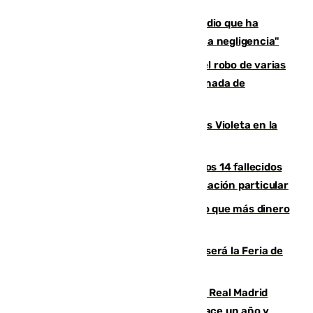
El acalde de Niebla cree que el incendio que ha
afectado a dos aldeas se originó "por una negligencia"
Golpe cofrade en Jaén: investigan el robo de varias
joyas de la Virgen de la Fuensanta Coronada de
Alcaudete
Con Málaga exige duplicar los Puntos Violeta en la
Feria de Málaga
La Justicia ofrece a las familias de los 14 fallecidos
en el incendio de Los Gallardos ser acusación particular
Juanlu Sánchez, el sexto canterano que más dinero
deja en las arcas del Sevilla
Talleres, escape room y música: así será la Feria de
la Juventud Cofrade de Málaga
El fichaje más caro de la historia del Real Madrid
costaba 105 millones de euros menos hace un año y