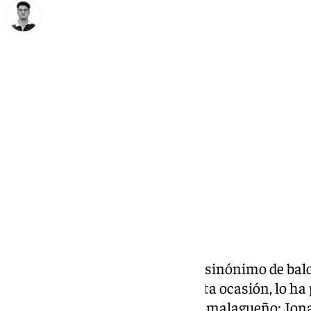
Ignacio Pérez
martes, 10 diciembre 2024, 22:38
Compartir:
Un martes en 101 Televisión es sinónimo de bal
programa de ‘Zona Verde’. En esta ocasión, lo ha
grandes jugadores del conjunto malagueño: Jonat