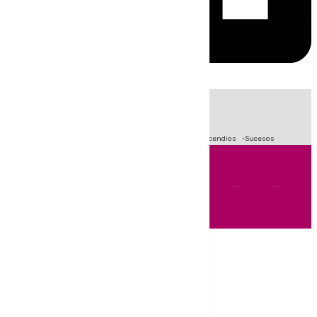
HOY
|
Fútbol
Primera División
Crisis Migratoria en Ceuta
Incendios
Sucesos
Andalucía