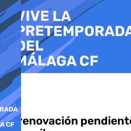
Ir
al
contenido
La renovación pendient