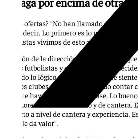
Málaga por encima de otras p
¿Otras ofertas? “No han llamado de otro siti
puedo decir. Lo primero es lo primero y yo 
futbolistas vivimos de esto al final”.
Decisión de la dirección deportiva: “Los que
Somos futbolistas y ellos son los que deciden
no rindo lo lógico es que el club no se sient
algunos clubes, que no han querido contar 
creo que hay una muy buena base. Lo bueno d
base. Loren es un tío sensato y de cantera. 
proyecto a nivel de cantera y experiencia. E
Loren le da valor”.