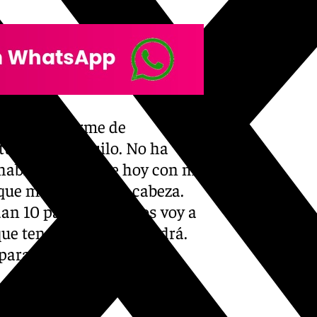
 antes de irme de
tuviera tranquilo. No ha
ablado. A día de hoy con mi
que me perturbe la cabeza.
 10 partidos que los voy a
 que tenga que venir vendrá.
 para que decirme que no