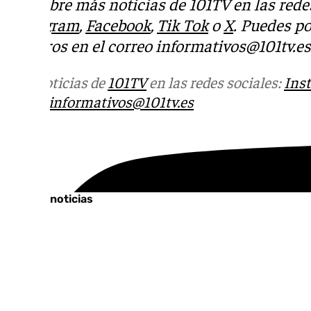
Descubre más noticias de 101TV en las redes
Instagram
,
Facebook
,
Tik Tok
o
X
. Puedes p
nosotros en el correo
informativos@101tv.es
Más noticias de
101TV
en las redes sociales:
Ins
correo
informativos@101tv.es
Tags:
Últimas noticias