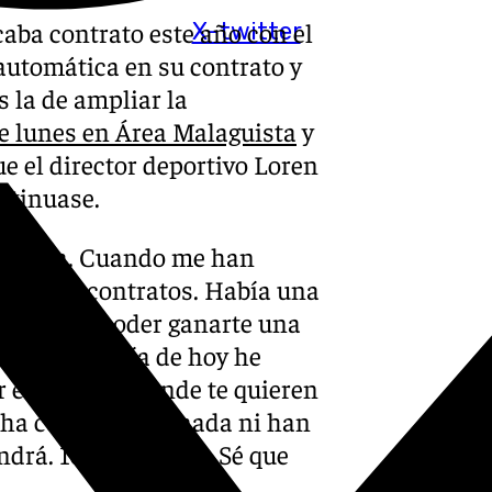
aba contrato este año con el
X-twitter
automática en su contrato y
s la de ampliar la
te lunes en Área Malaguista
y
e el director deportivo Loren
ontinuase.
persona. Cuando me han
oco los contratos. Había una
lo digo. El poder ganarte una
mpo. Hasta día de hoy he
 en un club donde te quieren
e ha comunicado nada ni han
drá. 100% no lo sé. Sé que