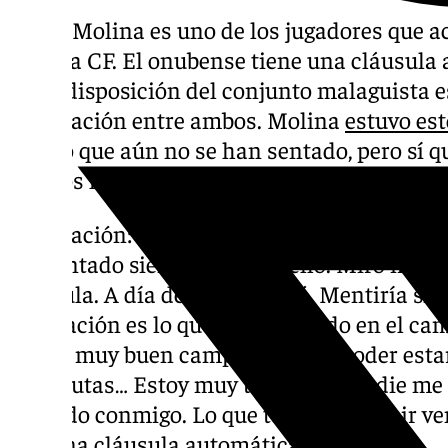
Manu Molina es uno de los jugadores que ac
Málaga CF. El onubense tiene una cláusula 
la predisposición del conjunto malaguista e
vinculación entre ambos. Molina
estuvo es
afirmó que aún no se han sentado, pero sí qu
Juarros le transmitió la intención de que c
Renovación: “Lo hablé hace poco con una 
preguntado siempre lo he dicho. Miro muy p
cláusula. A día de hoy no lo sé. Mentiría si 
renovación es lo que vas haciendo en el ca
hecho muy buen campeonato. El poder estar
y disfrutas… Estoy muy tranquilo. Nadie m
hablado conmigo. Lo que tenga que venir ven
hay una cláusula automática.