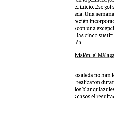
Adrián Niño que arrancó desde el inicio. Ese gol 
punto ante el Eibar en La Rosaleda. Una seman
Martiricos, consiguió anotar el recién incorpora
mejores tantos del campeonato con una excepci
minutos. Se habían realizado ya las cinco sustitu
la primera alegría de la temporada.
Clasificación de Segunda División: el Málaga
descenso
A partir de entonces, los de La Rosaleda no han l
puntos las sustituciones que se realizaron duran
modificación que hace Pellicer, los blanquiazule
tantos, empeorando en muchos casos el resulta
descanso.