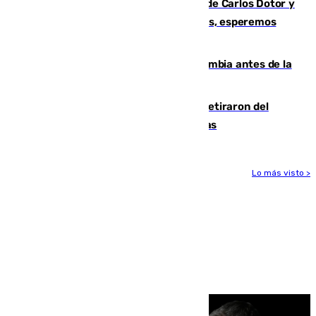
Juanfran Funes, sobre las lesiones de Carlos Dotor y
Fernando Calero: “Estamos preocupados, esperemos
que no sea nada”
Felipe VI refuerza los lazos con Colombia antes de la
llegada del nuevo presidente
Fernando Calero y Carlos Dotor se retiraron del
encuentro contra el Ceuta con molestias
Lo más visto >
Más noticias
Ver más >