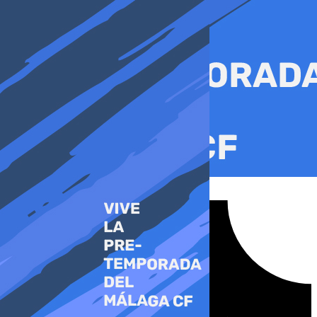
Ir
al
contenido
Tiktok