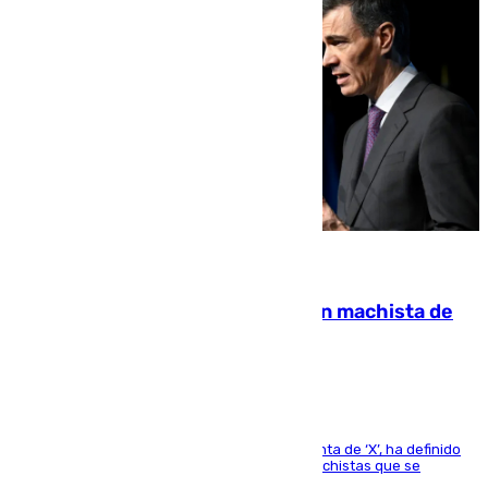
07.08.2026
Pedro Sánchez condena el crimen machista de
Benahavís
El presidente del Gobierno, a través de su cuenta de ‘X’, ha definido
como un “fracaso colectivo” los asesinatos machistas que se
producen en España