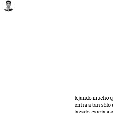
Ignacio Pérez
lunes, 20 octubre 2025, 10:35
Compartir:
Los números del
Málaga
están dejando mucho qu
arranque liguero, donde se encuentra a tan sólo
la Real Sociedad B su partido aplazado, caería a e