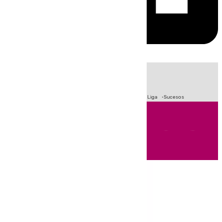
HOY
|
Fútbol
Primera División
Crisis Migratoria en Ceuta
LaLiga
Sucesos
Andalucía