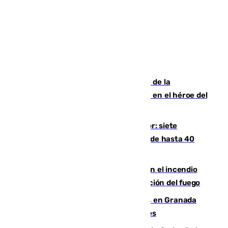
Ferrán Torres, nombrado embajador de la
Comunidad Valenciana tras convertirse en el héroe del
Mundial
Andalucía sigue asfixiada por el calor: siete
provincias, en alerta por temperaturas de hasta 40
grados
Activado el nivel 2 de emergencia en el incendio
forestal de Niebla por la compleja evolución del fuego
Controlado un incendio de rastrojos en Granada
junto a la autovía y al Callejón de Nogales