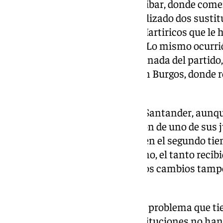
El primero de ellos fue ante el Eibar, donde co
perdiendo después de haber realizado dos sustit
también recibió otro tanto en Martiricos que le hi
perdiendo dos puntos valiosos. Lo mismo ocurrió
primera derrota en la última jornada del partido
realizados. Misma tónica que en Burgos, donde rec
agotar cuatro sustituciones.
Sin duda, el peor caso se dio en Santander, aunqu
otros factores, como la expulsión de uno de sus 
como fuere, recibió tres tantos en el segundo ti
derrota consecutiva. Y por último, el tanto recib
en esta última jornada, donde los cambios tamp
equipo.
Estos números reflejan el grave problema que ti
armario. La mayoría de las sustituciones no han