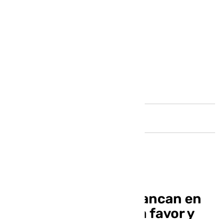
Andalucía
Los revulsivos no arrancan en
el Málaga: dos goles a favor y