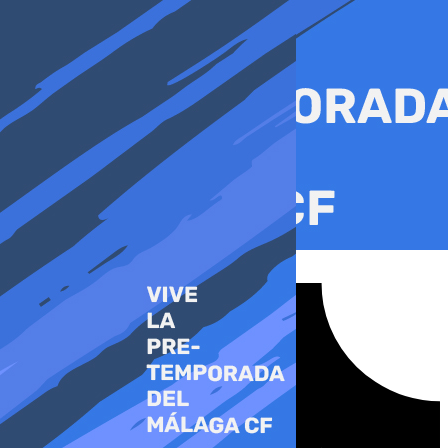
Ir
al
contenido
Tiktok