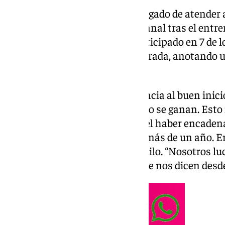
Lucien Agoumé ha sido el encargado de atender
en la rueda de prensa intersemanal tras el entr
centrocampista francés ha participado en 7 de los
su equipo en lo que va de temporada, anotando un
asistencia.
El jugador galo ha hecho referencia al buen inicio
semanas son más lindas cuando se ganan. Esto 
siguientes partidos” aludiendo el haber encaden
algo que no ocurría desde hace más de un año. En
liga, Agoumé se muestra tranquilo. “Nosotros lu
siguiente. No escuchamos lo que nos dicen desde