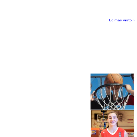
Lo más visto >
Más noticias
Ver más >