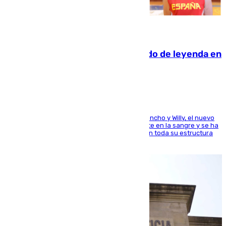
06.08.2026
La familia Hernangómez: un legado de leyenda en
el mundo del baloncesto
Desde los padres hasta la hermana junto a Francho y Willy, el nuevo
jugador del Unicaja lleva este magnífico deporte en la sangre y se ha
ido inculcando de generación en generación en toda su estructura
familiar