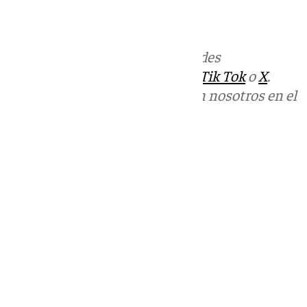
Más noticias de
101TV
en las redes
sociales:
Instagram
,
Facebook
,
Tik Tok
o
X
.
Puedes ponerte en contacto con nosotros en el
correo
informativos@101tv.es
Tags:
Últimas noticias