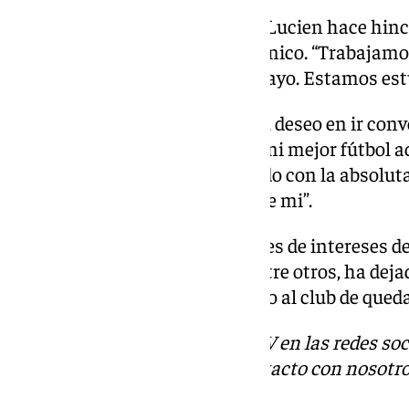
Sobre el último partido liguero, Lucien hace hin
partido por parte del cuerpo técnico. “Trabajamo
igual que lo hicimos contra el Rayo. Estamos est
Lucien Agoumé ha mostrado su deseo en ir convo
francesa. “Voy a intentar dejar mi mejor fútbol aqu
tengo la suerte de ir seleccionado con la absoluta
que no depende directamente de mi”.
Por último, acerca de los rumores de intereses de
exjugador del Inter de Milán entre otros, ha dej
momento ha trasladado el deseo al club de quedar
Descubre más noticias de 101TV en las redes soc
Tok
o
X
. Puedes ponerte en contacto con nosotro
correo
informativos@101tv.es