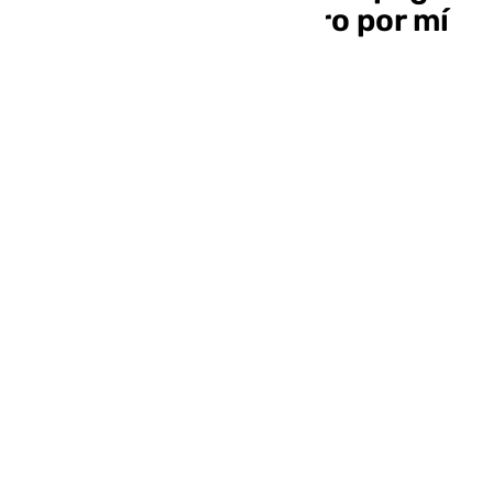
esa totalidad de dinero por mí
101 TV
miércoles, 15 octubre 2025, 14:13
Compartir: