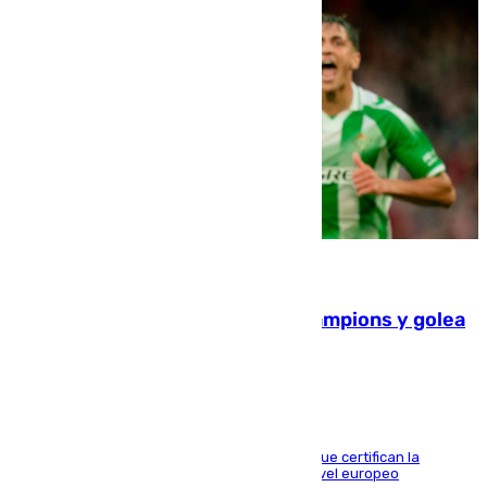
06.08.2026
El Betis supera el examen de Champions y golea
al Arsenal en Dublín (1-3)
Riquelme, Deossa y Fornals firman los tantos que certifican la
superioridad bética ante un rival de máximo nivel europeo