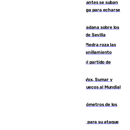
Un cartel intenta evitar que los visitantes se suban
encima de los leones del Puerto de Málaga para echarse
una foto
PSOE y Vox critican la consulta ciudadana sobre los
toldos que ha lanzado el Ayuntamiento de Sevilla
La laguna malagueña de Fuente de Piedra roza las
30.000 parejas de flamencos antes del anillamiento
Sigue en directo la retransmisión del partido de
pretemporada Málaga-Al-Arabi
La crisis migratoria de Ceuta une a Vox, Sumar y
Podemos contra la candidatura de Marruecos al Mundial
2030
Diputación limpia de residuos 170 kilómetros de los
principales caminos del Rocío en Sevilla
El Real Madrid ficha a Yan Diomande para su ataque
por 125 millones