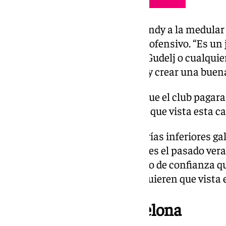
La incorporación de Batista Mendy a la medular d
francés desenvolver un rol más ofensivo. “Es un
aunque cuando juego con Sow, Gudelj o cualquie
importante es entenderse bien y crear una buen
“Es un gesto de confianza que el club pagara
mi. Es señal de que quieren que vista esta c
El internacional con las categorías inferiores g
club tras haber pagado 4 millones el pasado ver
superior de su ficha. “Es un gesto de confianza q
dinero por mi. Es señal de que quieren que vista 
Victoria ante el Barcelona