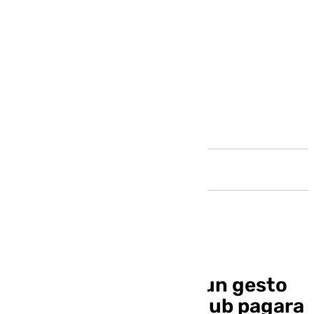
Andalucía
Lucien Agoumé: «Es un gesto
de confianza que el club pagara