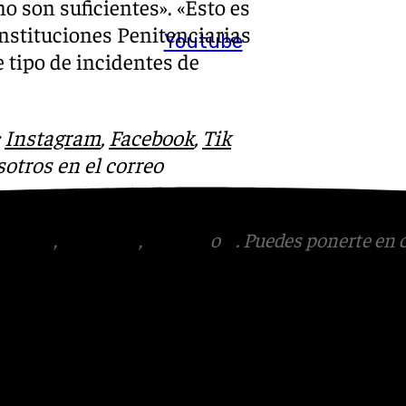
no son suficientes». «Esto es
Instituciones Penitenciarias
Youtube
 tipo de incidentes de
:
Instagram
,
Facebook
,
Tik
otros en el correo
tagram
,
Facebook
,
Tik Tok
o
X
. Puedes ponerte en 