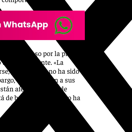
ia en su paso por la prisión.
tras el incidente. «La
rse, piensan que no ha sido
argo, cuando llegan a sus
están afectadas», añade
á de baja», y por lo tanto ha