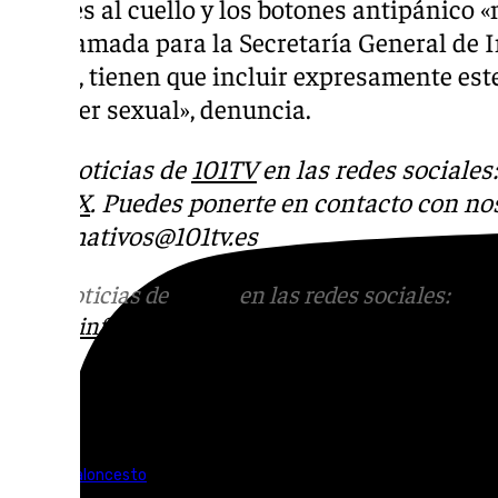
timbres al cuello y los botones antipánico «
una llamada para la Secretaría General de 
(SGIP), tienen que incluir expresamente este
carácter sexual», denuncia.
Más noticias de
101TV
en las redes sociales
Tok
o
X
. Puedes ponerte en contacto con nos
informativos@101tv.es
Más noticias de
101TV
en las redes sociales:
Ins
correo
informativos@101tv.es
Tags:
Unicaja Baloncesto