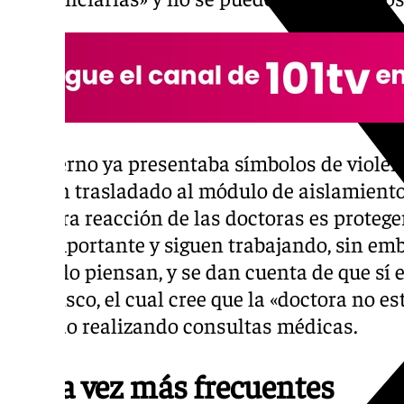
El interno ya presentaba símbolos de violenc
Lo han trasladado al módulo de aislamiento 
primera reacción de las doctoras es protege
tan importante y siguen trabajando, sin emb
casas lo piensan, y se dan cuenta de que sí 
Francisco, el cual cree que la «doctora no est
seguido realizando consultas médicas.
Cada vez más frecuentes