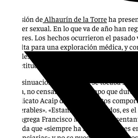
La prisión de
Alhaurín de la Torre
ha presen
carácter sexual. En lo que va de año han re
similares. Los hechos ocurrieron el pasado 
consulta para una exploración médica, y co
genitales mientras le balbuceaba comentari
una actitud “violenta y sexual”.
Las insinuaciones, mientras se tocaba sus 
la ropa, no censaron en el tiempo que duró
el sindicato Acaip denuncian estos compor
«intolerables». «Estamos preocupados, es el
año», agrega Francisco Macero, representant
recuerda que «siempre ha habido mujeres en
penitenciarias» y no se pueden tolerar est