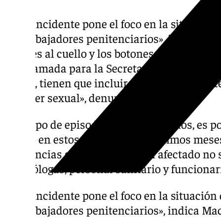
«Este incidente pone el foco en la situación
los trabajadores penitenciarios», indica Mace
timbres al cuello y los botones antipánico «
una llamada para la Secretaría General de 
(SGIP), tienen que incluir expresamente este
carácter sexual», denuncia.
Este tipo de episodios no son aislados, es 
el foco en estos casos. “En los últimos mes
incidencias similares, que han afectado no 
a psicólogas, personal sanitario y funcionari
«Este incidente pone el foco en la situación
los trabajadores penitenciarios», indica Mace