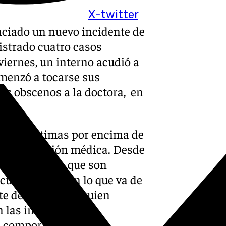
X-twitter
ciado un nuevo incidente de
gistrado cuatro casos
viernes, un interno acudió a
menzó a tocarse sus
os obscenos a la doctora, en
partes íntimas por encima de
 la exploración médica. Desde
tamientos, ya que son
 cuarto abuso en lo que va de
e del sindicato, quien
 las instituciones
os comportamientos.