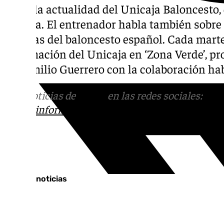
sobre la actualidad del Unicaja Baloncesto, q
Endesa. El entrenador habla también sobre 
noticias del baloncesto español. Cada mart
información del Unicaja en ‘Zona Verde’, p
por Emilio Guerrero con la colaboración ha
Más noticias de
101TV
en las redes sociales:
Ins
correo
informativos@101tv.es
Tags:
Últimas noticias