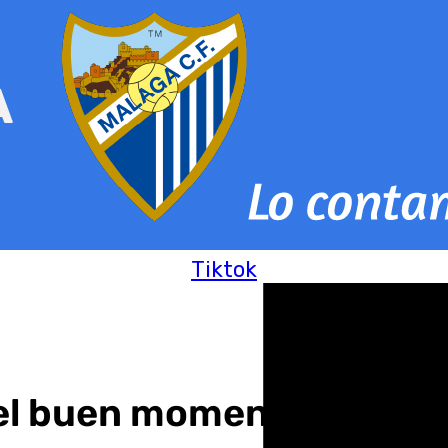
Tiktok
 el buen momento del Un