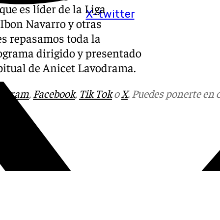
ue es líder de la Liga
X-twitter
Ibon Navarro y otras
es repasamos toda la
rograma dirigido y presentado
bitual de Anicet Lavodrama.
tagram
,
Facebook
,
Tik Tok
o
X
. Puedes ponerte en 