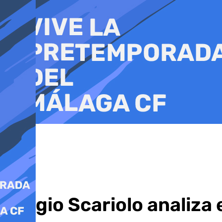
Ir
al
contenido
Sergio Scariolo analiza