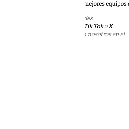
cajista para recibir a dos de los mejores equipos 
Más noticias de
101TV
en las redes
sociales:
Instagram
,
Facebook
,
Tik Tok
o
X
.
Puedes ponerte en contacto con nosotros en el
correo
informativos@101tv.es
Tags:
Últimas noticias