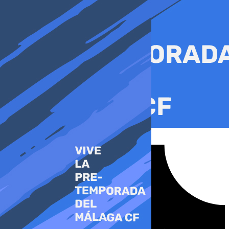
Ir
al
contenido
Tiktok