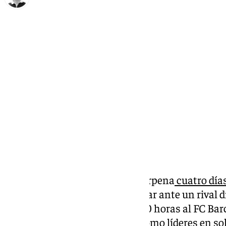
Ignacio Pérez
domingo, 27 octubre 2024, 11:16
Compartir:
El Unicaja regresa al Martín Carpena
cuatro día
Petkim Spor
en la BCL, para jugar ante un rival d
reciben este domingo a las 18:30 horas al FC Bar
donde los malagueños llegan como líderes en soli