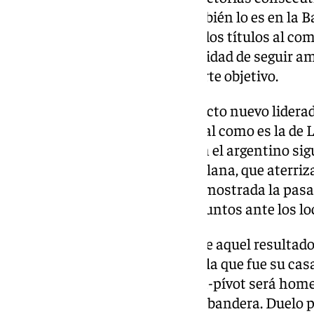
en solitario de la categoría, también lo es en l
además de haber logrado alzar dos títulos al co
Ahora se le presenta la oportunidad de seguir am
Barcelona, con quien se comparte objetivo.
Los azulgranas tienen un proyecto nuevo liderad
Los culés tienen una baja capital como es la de L
fundamental para el equipo. Sin el argentino si
argumentos en la plantilla catalana, que aterriza
intentando cambiar la imagen mostrada la pas
duramente derrotados por 20 puntos ante los lo
Uno de los grandes ‘culpables’ de aquel resultado
Will Thomas, que hoy volverá a la que fue su casa 
cariño de sus aficionados. El ala-pívot será hom
un Carpena que estará hasta la bandera. Duelo po