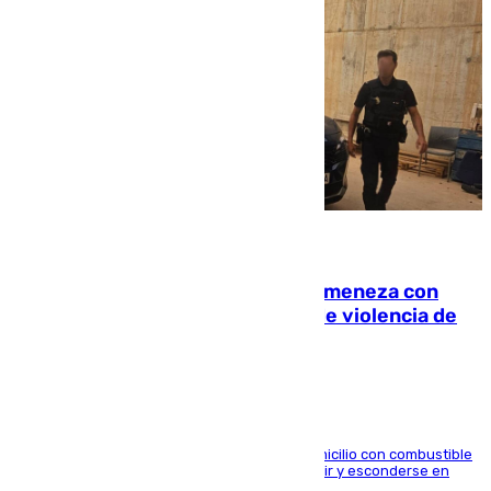
08.08.2026
Retiene a su mujer en su casa y ameneza con
quemar la vivienda: nuevo caso de violencia de
género en Málaga
El arrestado, de 54 años, habría rociado el domicilio con combustible
y habría impedido salir a la víctima antes de huir y esconderse en
una casa cercana