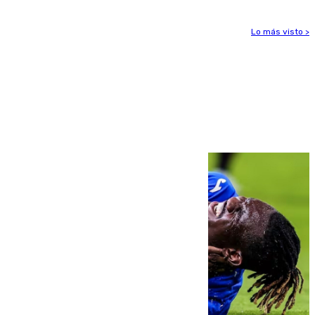
Lo más visto >
Más noticias
Ver más >