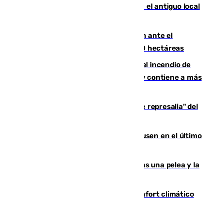
Centro de Málaga: La Tagliatella abre en el antiguo local
de Vox Sports Bar
Moreno pide extremar la precaución ante el
incendio de Niebla, que supera las 4.000 hectáreas
340 personas más desalojadas por el incendio de
Niebla, que mantiene a 410 evacuadas y contiene a más
de 500 efectivos trabajando
Italia responde ante las "medidas de represalia" del
Gobierno de Sánchez
El Sevilla se desinfla ante el Leverkusen en el último
ensayo (1-2)
Tensión en la prisión de Alhaurín tras una pelea y la
incautación de un punzón
Málaga contabiliza 148 zonas de confort climático
para enfrentar las altas temperaturas