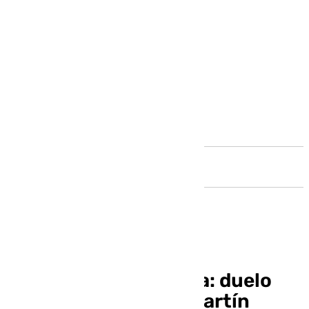
Andalucía
Unicaja-FC Barcelona: duelo
por el liderato en el Martín