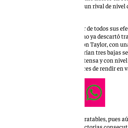
En el día de hoy se enfrentará a un rival de nivel
plaza del campeonato.
Ibon Navarro no podrá disponer de todos sus efe
compromiso. El técnico vitoriano ya descartó tra
Díaz y se le pueden unir Kameron Taylor, con u
Barreiro, también por lesión. Serían tres bajas s
así, cuenta con una plantilla extensa y con nivel 
con jugadores versátiles y capaces de rendir en v
Los de verde y morado están intratables, pues a
temporada y encadenan doce victorias consecuti