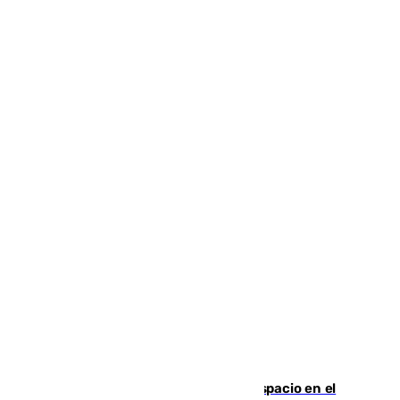
Las marca internacionales ganan espacio en el