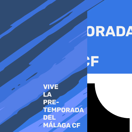
Ir
al
contenido
Tiktok