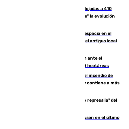
El incendio de Niebla mantiene desalojadas a 410
personas que siguen con "incertidumbre" la evolución
del viento
Las marcas internacionales ganan espacio en el
Centro de Málaga: la Tagliatella abre en el antiguo local
de Vox Sports Bar
Moreno pide extremar la precaución ante el
incendio de Niebla, que supera las 4.000 hectáreas
340 personas más desalojadas por el incendio de
Niebla, que mantiene a 410 evacuadas y contiene a más
de 500 efectivos trabajando
Italia responde ante las "medidas de represalia" del
Gobierno de Sánchez
El Sevilla se desinfla ante el Leverkusen en el último
ensayo (1-2)