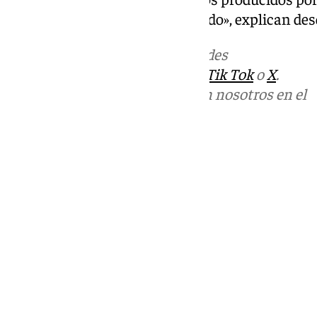
a consumidores en todo el mundo», explican desd
Más noticias de
101TV
en las redes
sociales:
Instagram
,
Facebook
,
Tik Tok
o
X
.
Puedes ponerte en contacto con nosotros en el
correo
informativos@101tv.es
Tags:
Empresas
Últimas noticias