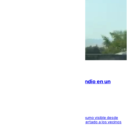
08.08.2026
Los Bomberos combaten un incendio en un
paraje de Granada
El fuego ha levantado una densa columna de humo visible desde
distintos puntos del Área Metropolitana y ha alertado a los vecinos
de la capital