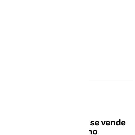
Andalucía
El aceite de Dcoop ya se vende
en el «Amazon coreano