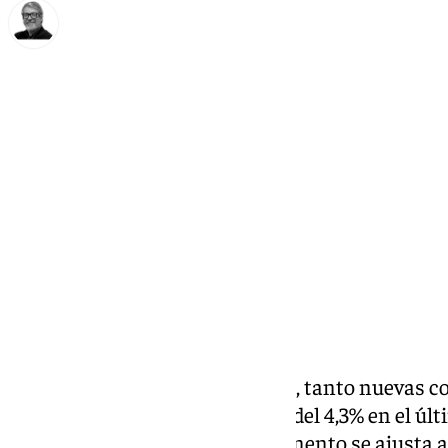
Francisco Marmolejo
jueves, 5 diciembre 2024, 17:05
Compartir:
El precio medio de las viviendas, tanto nuevas 
experimentado un incremento del 4,3% en el últi
considerar la inflación, este aumento se ajusta a