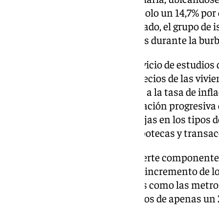
que significa que se encuentra solo un 14,7% por
en diciembre de 2007. Por otro lado, el grupo de 
los precios máximos alcanzados durante la burb
Cristina Arias, directora del servicio de estudi
comentó: “En noviembre, los precios de las viv
crecimiento moderado superior a la tasa de inf
continúa reflejando la consolidación progresiva
que ha comenzado tras las rebajas en los tipos 
aumento en la concesión de hipotecas y transacc
En las áreas costeras con un fuerte componente 
grandes ciudades y capitales, el incremento de 
en comparación con otras áreas como las metrop
interior, que presentan aumentos de apenas un 