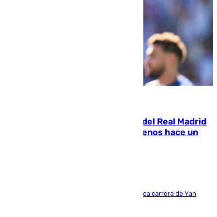
07.08.2026
El fichaje más caro de la historia del Real Madrid
costaba 105 millones de euros menos hace un
año y jugaba en Leganés
Del filial pepinero a récord absoluto: la meteórica carrera de Yan
Diomande en solo doce meses