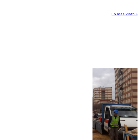
Lo más visto >
Más noticias
Ver más >