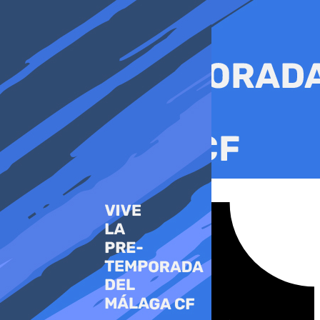
Ir
al
contenido
Tiktok