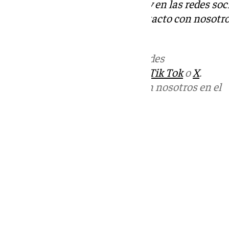
Descubre más noticias de 101Tv en las redes soc
Tok
o
X
. Puedes ponerte en contacto con nosotro
informativos@101tv.es
Más noticias de
101TV
en las redes
sociales:
Instagram
,
Facebook
,
Tik Tok
o
X
.
Puedes ponerte en contacto con nosotros en el
correo
informativos@101tv.es
Tags:
Últimas noticias