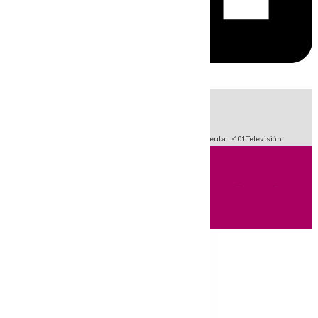
HOY
|
Fútbol
Primera División
LaLiga
Crisis Migratoria en Ceuta
101 Televisión
Andalucía