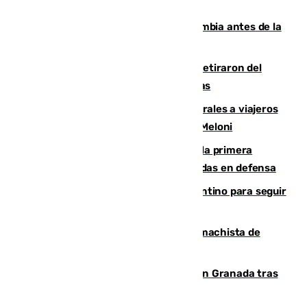
Felipe VI refuerza los lazos con Colombia antes de la
llegada del nuevo presidente
Fernando Calero y Carlos Dotor se retiraron del
encuentro contra el Ceuta con molestias
España restablece controles temporales a viajeros
procedentes de Italia como repuesta a Meloni
El Málaga cae ante el Ceuta y suma la primera
derrota de la pretemporada dejando dudas en defensa
Marruecos, la principal baza de Infantino para seguir
al frente de la FIFA
Pedro Sánchez condena el crimen machista de
Benahavís
Angustioso rescate de una familia en Granada tras
caer su coche por un terraplén