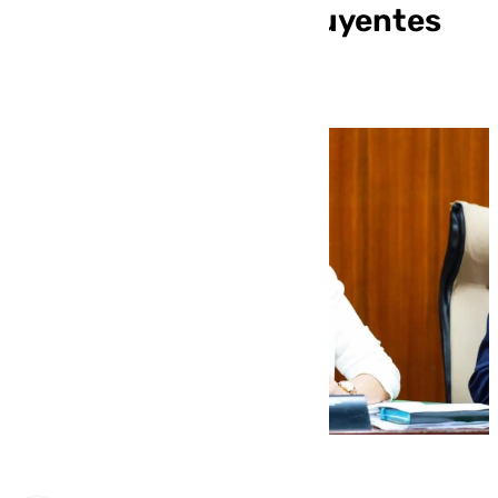
millones» de contribuyentes
andaluces