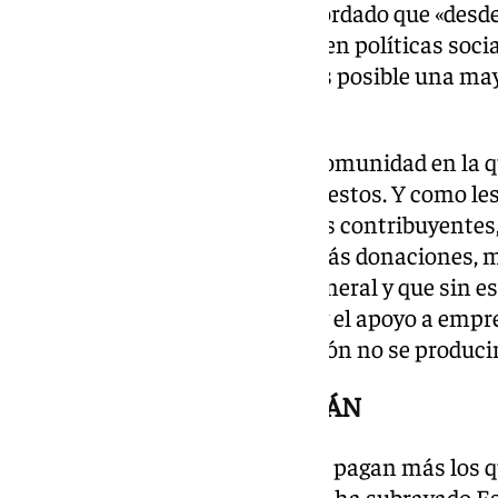
En este sentido, España ha recordado que «desd
gasto sanitario un 44%, un 35% en políticas socia
Con menos impuestos, sí que es posible una may
consejera.
«Andalucía hoy es la segunda Comunidad en la q
autónomos pagan menos impuestos. Y como les d
dejar ese dinero en manos de los contribuyent
más contribuyentes en IRPF; más donaciones, 
más actividad económica en general y que sin esto
simplificación administrativa y el apoyo a emp
incremento global de recaudación no se produci
CRÍTICAS AL CUPO CATALÁN
«Con nuestra política tributaria pagan más los q
más, los que más lo necesitan»;, ha subrayado E