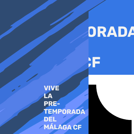
Ir
al
contenido
Tiktok