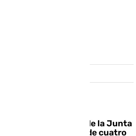
Andalucía
Las bajadas de IRPF de la Junta
«beneficiaran a más de cuatro