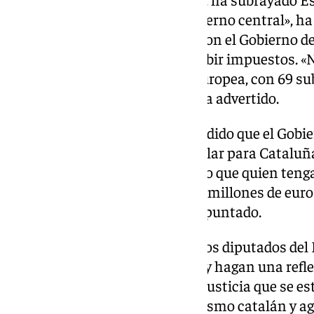
política fiscal que aplica el Gobierno central», 
tiempo que ha recordado que «con el Gobierno 
convertido en el país líder en subir impuestos. «
17,8% por encima de la media europea, con 69 su
de Sánchez que nos asfixian», ha advertido.
Al respecto, la consejera ha añadido que el Gobie
aprobar una financiación singular para Cataluña
de la renta y la riqueza, haciendo que quien te
Mientras, aquí nos faltan 1.500 millones de euro
deslealtad con Andalucía», ha apuntado.
En este sentido, y en alusión a los diputados del 
que «defiendan a los andaluces y hagan una refle
para otro lado. Denuncien la injusticia que se 
para privilegiar al independentismo catalán y ag