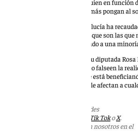
manera que contribuya «cada quien en función de
por tanto, quienes más tienen, más pongan al so
Además, ha apuntado que Andalucía ha recauda
otras comunidades autónomas que son las que 
fiscales que sí que han beneficiado a una minorí
Por último, por el grupo del PP su diputada Rosa
izquierda que «no mientan» y «no falseen la real
reducciones de impuestos no se está beneficiando
reducciones en la base imponible afectan a cualq
más tienen».
Más noticias de
101TV
en las redes
sociales:
Instagram
,
Facebook
,
Tik Tok
o
X
.
Puedes ponerte en contacto con nosotros en el
correo
informativos@101tv.es