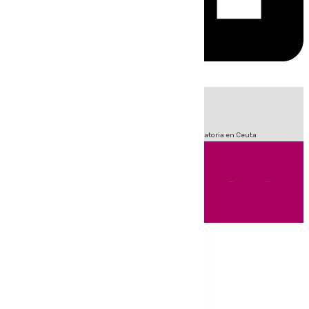
HOY
|
Sucesos
Fútbol
LaLiga
Primera División
Crisis Migratoria en Ceuta
Andalucía