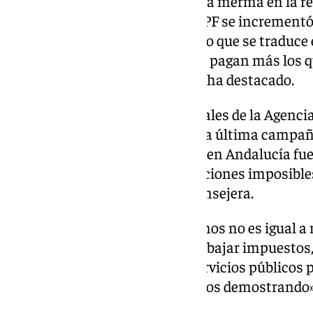
deducciones no ha supuesto una merma en la re
conjunto la recaudación por IRPF se increment
10,7% respecto al año anterior, lo que se traduce
«Con nuestra política tributaria pagan más los q
más, los que más lo necesitan», ha destacado.
Además, según datos provisionales de la Agenci
Tributaria de los resultados de la última campaña
deducciones en el IRPF de 2022 en Andalucía fue
«La política fiscal no va de ecuaciones imposible
ideológicos», ha recordado la consejera.
«Bajar impuestos a los ciudadanos no es igual a 
servicios públicos. Al contrario, bajar impuestos
puede ser igual a mejorar los servicios públicos 
nuestra ecuación y así lo estamos demostrando»