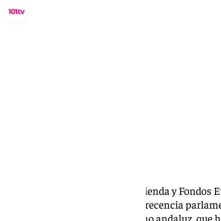
Miguel Alfonso
jueves, 12 septiembre 2024, 14:00
Compartir:
La consejera de Economía, Hacienda y Fondos 
explicado este jueves en comparecencia parlamen
fiscales aplicadas por el Gobierno andaluz, que 