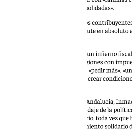
y antes empresas fuertes y consolidadas».
«La realidad de España es que los contribuyente
volumen de gasto que no repercute en absoluto en
prestados», ha subrayado.
«Andalucía, en 2019, dejó de ser un infierno fisca
convirtiéndose en una de las regiones con impu
recaudación», ha resaltado para «pedir más», «u
mejorar la vida de las familias y crear condicion
empleo».
Por su parte, la portavoz de Por Andalucía, Inma
«profunda diferencia» en el abordaje de la polític
andaluz y su grupo parlamentario, toda vez que 
integral» basada en el «sostenimiento solidario d