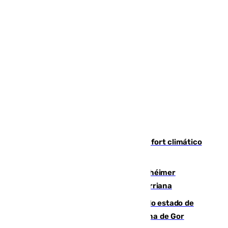
Málaga contabiliza 148 zonas de confort climático
para enfrentar las altas temperaturas
Hallan sin vida al granadino con Alzhéimer
desaparecido hace una semana en Churriana
Encuentran un cadáver en avanzado estado de
descomposición en la localidad granadina de Gor