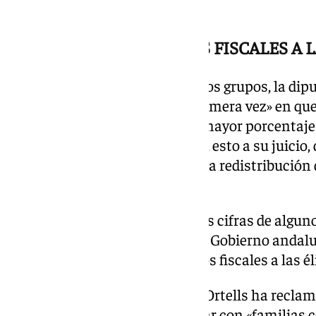
andaluces», ha sentenciado.
PSOE-A: «HACEN REGALOS FISCALES A 
En el turno de intervención de los grupos, la dip
la atención sobre que sea «la primera vez» en qu
por habitante y «la última con mayor porcentaje 
de pobreza o exclusión social» y, esto a su juicio,
conceptos «importantísimos»: la redistribución de
la riqueza.
Murillo, tras detallar las grandes cifras de alg
Andalucía, ha lamentado que el Gobierno andalu
como «excusa para hacer regalos fiscales a las é
Por el grupo de Vox, José María Ortells ha recl
reducidas y eficaces» para contar con «familia