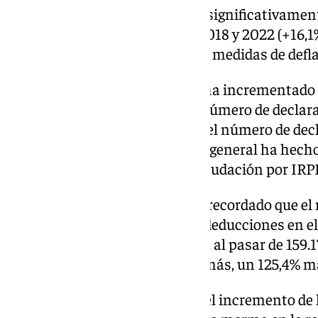
Así, ha aclarado que ha crecido significativame
presentadas, de 566.536 entre 2018 y 2022 (+16,1
(+4,2%), tras la aplicación de las medidas de defl
También, ha subrayado que se ha incrementado 
encima de lo que ha crecido el número de declar
incremento experimentado en el número de decl
33.000 euros de base liquidable general ha hecho
el 84% del incremento de la recaudación por IRP
En su intervención, España ha recordado que el
pudo beneficiar del paquete de deducciones en el
incrementó exponencialmente, al pasar de 159.17
358.846 en 2022, casi 200.000 más, un 125,4% m
La consejera ha recordado que el incremento de l