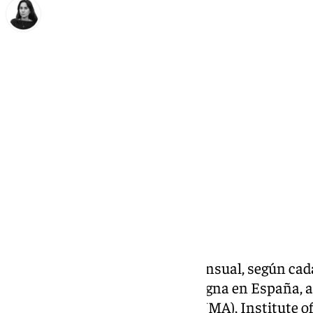
Elena Lozano
domingo, 9 febrero 2025, 16:00
Compartir:
Con un 40% del salario neto mensual,
según cada
puede acceder a una
vivienda
digna en España, as
por la Universidad de Málaga (UMA), Institute 