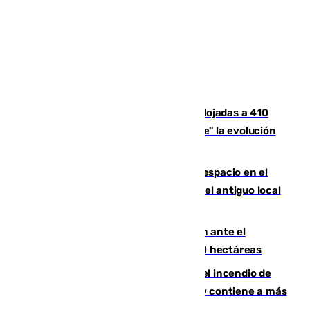
El incendio de Niebla mantiene desalojadas a 410
personas que siguen con "incertidumbre" la evolución
del viento
Las marcas internacionales ganan espacio en el
Centro de Málaga: la Tagliatella abre en el antiguo local
de Vox Sports Bar
Moreno pide extremar la precaución ante el
incendio de Niebla, que supera las 4.000 hectáreas
340 personas más desalojadas por el incendio de
Niebla, que mantiene a 410 evacuadas y contiene a más
de 500 efectivos trabajando