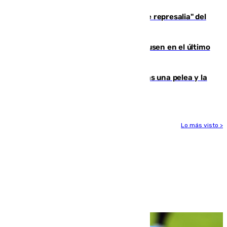
Italia responde ante las "medidas de represalia" del
Gobierno de Sánchez
El Sevilla se desinfla ante el Leverkusen en el último
ensayo (1-2)
Tensión en la prisión de Alhaurín tras una pelea y la
incautación de un punzón
Lo más visto >
Más noticias
Ver más >