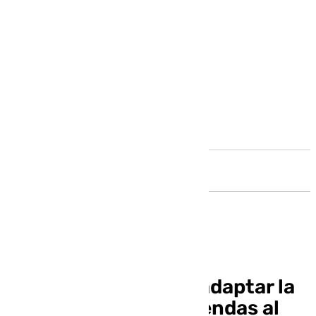
Andalucía
Un estudio propone adaptar la
construcción de viviendas al