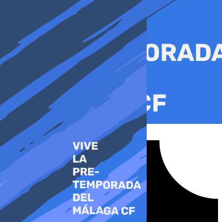
Ir
al
contenido
Tiktok