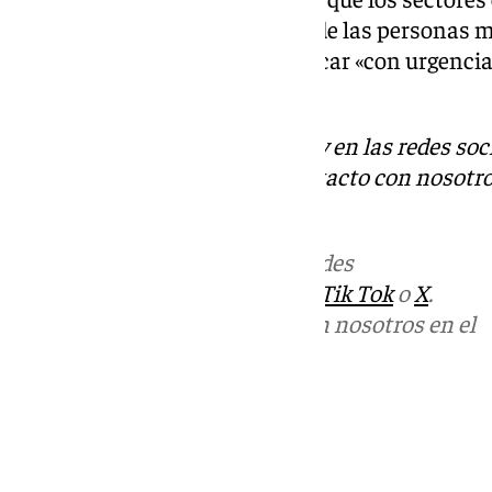
acceder a una vivienda son los de las personas 
de 55, por lo que habría que aplicar «con urgenci
segmentos.
Descubre más noticias de 101Tv en las redes soc
Tok
o
X
. Puedes ponerte en contacto con nosotro
informativos@101tv.es
Más noticias de
101TV
en las redes
sociales:
Instagram
,
Facebook
,
Tik Tok
o
X
.
Puedes ponerte en contacto con nosotros en el
correo
informativos@101tv.es
Tags:
Últimas noticias