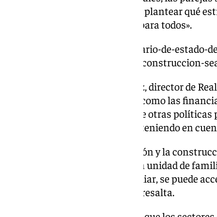
entre otros núcleos, «ya pueden
plantear qué est
ofertar una vivienda asequible para todos».
https://www.101tv.es/el-secretario-de-estado-de
debemos-hacer-posible-que-la-construccion-sea
Por su parte, José Antonio Pérez, director de Re
ha explicado que hay fórmulas como las financi
público o
rehabilitaciones,
entre otras políticas 
para abordar el problema pero, teniendo en cuent
«Se trata de adaptar la fabricación y la construc
mensuales disponibles según la unidad de familia
según cada tipo de unidad familiar, se puede acc
40% del salario neto mensual», resalta.
Asimismo, el documento revela que los sectores 