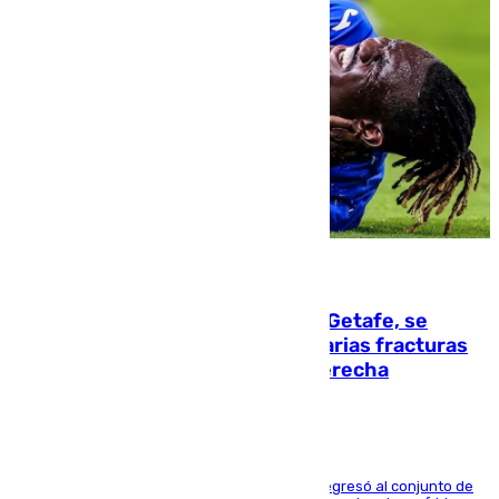
08.08.2026
Christantus Uche, delantero del Getafe, se
perderá toda la temporada por varias fracturas
en los ligamentos de su rodilla derecha
El centrocampista reconvertido en atacante regresó al conjunto de