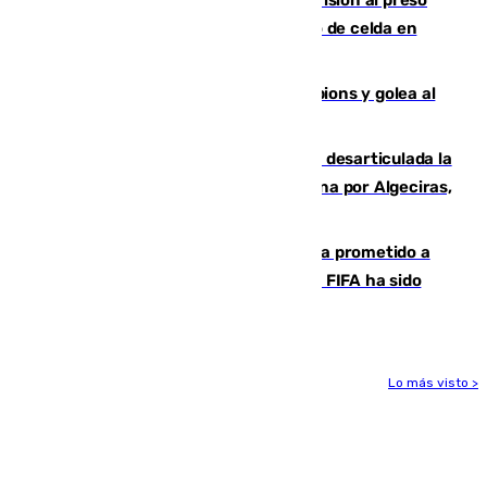
que mató estrangulado a su compañero de celda en
Morón
El Betis supera el examen de Champions y golea al
Arsenal en Dublín (1-3)
Golpe internacional al narcotráfico: desarticulada la
red que introdujo 21 toneladas de cocaína por Algeciras,
Málaga y Valencia
El Gobierno niega que Infantino haya prometido a
Marruecos la final del Mundial 2030: "La FIFA ha sido
tajante"
Lo más visto >
Más noticias