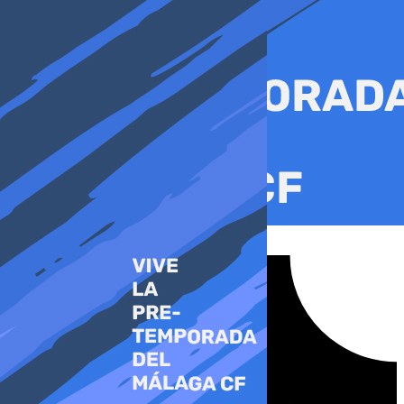
Ir
al
contenido
Tiktok