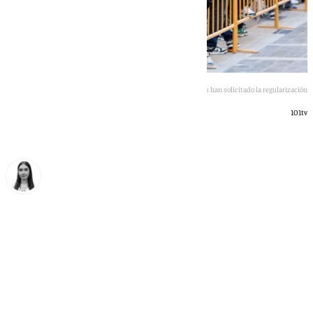
En Andalucía miles de personas han solicitado la regularización
101tv
Laura Flores
jueves, 2 julio 2026, 15:07
Compartir: