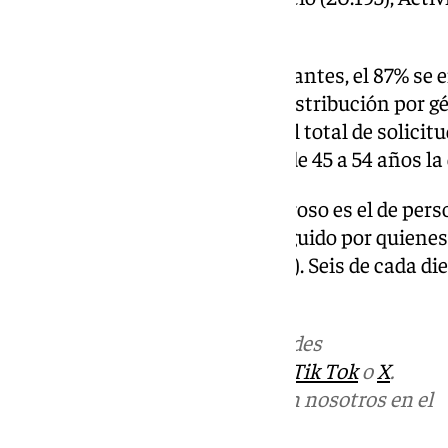
y Construcción (18.310).
En cuanto al perfil de los solicitantes, el 87% se
16 y 64 años), mientras que la distribución por g
57% y a las mujeres en el 43% del total de solicitu
menores de edad y en la franja de 45 a 54 años la 
Por edades, el grupo más numeroso es el de perso
representa el 31,3% del total, seguido por quiene
(21,6%) y entre 16 y 24 años (17%). Seis de cada di
menos de 34 años.
Más noticias de
101TV
en las redes
sociales:
Instagram
,
Facebook
,
Tik Tok
o
X
.
Puedes ponerte en contacto con nosotros en el
correo
informativos@101tv.es