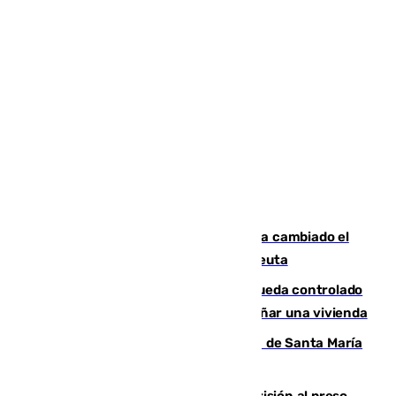
De bocadillos a lentejas y pollo: así ha cambiado el
menú de los militares desplegados en Ceuta
El incendio forestal de San Roque queda controlado
tras obligar a evacuar a 19 familias y dañar una vivienda
La restauración de la Real Colegiata de Santa María
de Antequera ya tiene adjudicataria
El Supremo ratifica los 17 años de prisión al preso