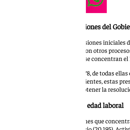
Supera con creces las previsiones del Gobi
Este alcance desborda las previsiones iniciales d
máximo histórico comparado con otros procesos 
cabo en España. En Andalucía, se concentran el 1
La cifra total se sitúa en 1.174.978, de todas ell
a trámite más de 609.737 expedientes, estas p
residencia provisional, hasta obtener la resoluci
La mayoría son varones y en edad laboral
Por tipo de actividad, las secciones que concen
son: Hostelería (38.776), Comercio (20.195), Acti