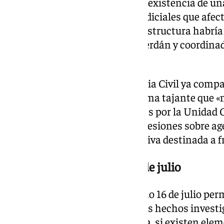
causa que trata de esclarecer la existencia de 
obstaculizar investigaciones judiciales que afec
la investigación, esa supuesta estructura habría 
exdirigente socialista Santos Cerdán y coordinad
Leire Díez.
La directora general de la Guardia Civil ya com
el Senado, donde aseguró de forma tajante que «
en investigaciones desarrolladas por la Unidad 
También negó haber ejercido presiones sobre ag
participado en cualquier iniciativa destinada a 
Citados para el próximo 16 de julio
Las comparecencias del próximo 16 de julio permi
de ambos responsables sobre los hechos investiga
pruebas incorporadas a la causa, si existen ele