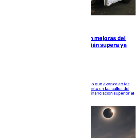
08.08.2026
La inversión del Ayuntamiento en mejoras del
entorno del Prado de San Sebastián supera ya
1.600.000 euros
El consistorio, a través de Emasesa, ha indicado que avanza en las
obras de renovación de las redes de saneamiento en las calles del
entorno del Prado, contando la zona con una financiación superior al
millón y medio de euros