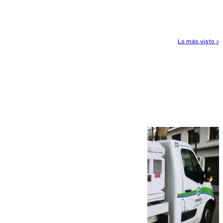
Leganés
Lo más visto >
Más noticias
Ver más >