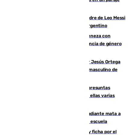
de Granada
Muere a los 68 años Jorge Messi, padre de Leo Messi
y pieza fundamental en la carrera del argentino
Retiene a su mujer en su casa y ameneza con
quemar la vivienda: nuevo caso de violencia de género
en Málaga
Dos sevillanos de oro: Manuel Cruz y Jesús Ortega
ganan el campeonato del mundo sub19 masculino de
remo
Un juzgado de Ceuta investiga seis presuntas
agresiones sexuales a migrantes, entre ellas varias
menores
Desastre en Tailandia: un joven estudiante mata a
tiros a sus abuelo y a profesores en una escuela
Luca Zidane rompe con el Granada y ficha por el