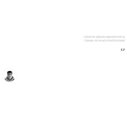
La directora general de la Guardia Civil, Mercedes González, y el director adjunto operativo de la
Guardia Civil, Manuel Llamas, en un acto institucional
E.P
Eloy Rodríguez
jueves, 2 julio 2026, 13:10
Compartir: