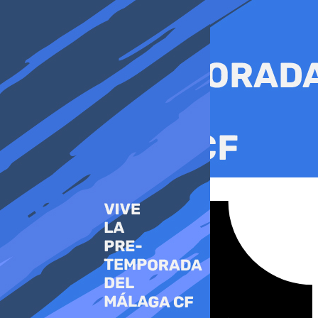
Ir
al
contenido
Tiktok