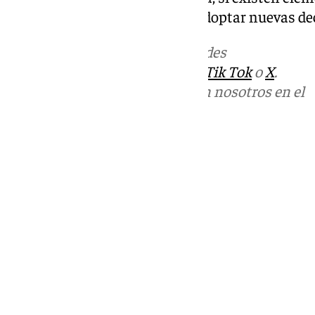
continuar el procedimiento o adoptar nuevas de
Más noticias de
101TV
en las redes
sociales:
Instagram
,
Facebook
,
Tik Tok
o
X
.
Puedes ponerte en contacto con nosotros en el
correo
informativos@101tv.es
Tags:
Últimas noticias