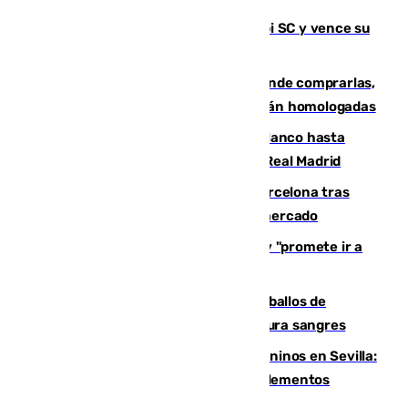
El Málaga es muy superior al Al-Arabi SC y vence su
primer encuentro de pretemporada
Gafas para el eclipse solar 2026: dónde comprarlas,
dónde conseguirlas y cómo saber si están homologadas
Vinícius Júnior seguirá vestido de blanco hasta
2032 tras cerrar su renovación con el Real Madrid
Rodrigo negocia su fichaje por el Barcelona tras
romper con el Madrid y revoluciona el mercado
El Rey traslada a Vivas su respaldo y "promete ir a
Ceuta" después de la crisis migratoria
El primer ciclo de las carreras de caballos de
Sanlúcar arranca este sábado con 27 pura sangres
Continúan los cierres de parques caninos en Sevilla:
se detectan alimentos que contienen elementos
peligrosos