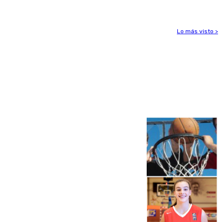
Lo más visto >
Más noticias
Ver más >