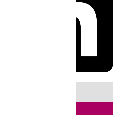
HOY
|
Fútbol
Sucesos
Primera División
Ciencia
Incendios