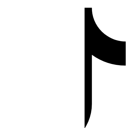
Ir
Tiktok
al
contenido