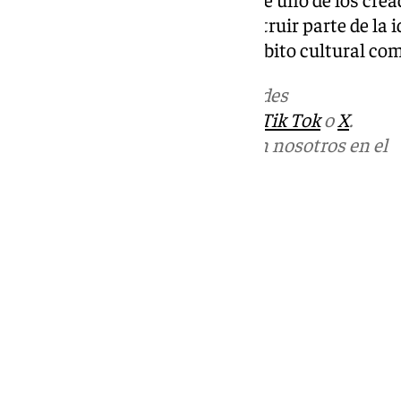
la pintura y el diseño para construir parte de la i
contemporánea, tanto en el ámbito cultural como
Más noticias de
101TV
en las redes
sociales:
Instagram
,
Facebook
,
Tik Tok
o
X
.
Puedes ponerte en contacto con nosotros en el
correo
informativos@101tv.es
Tags:
Últimas noticias