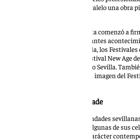
diseño gráfico, desarrolló en paralelo una obra p
expresionismo abstracto.
A comienzos de los años ochenta comenzó a firm
definieron la imagen de importantes acontecimie
Entre ellos figuran Cita en Sevilla, los Festivales d
Festival de Nueva Música, el Festival New Age de 
Expo 92, Rising Stars o Territorio Sevilla. Tamb
compañías teatrales y realizó la imagen del Fes
Itálica.
Un renovador del cartel cofrade
En la última década, las hermandades sevillanas
Manolo Cuervo para anunciar algunas de sus ce
lenguaje plástico, de marcado carácter contem