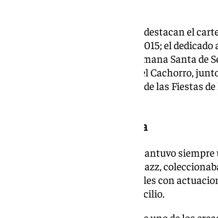
en la estética del cartel cofrade.
Entre sus obras más conocidas destacan el cartel
Hermandad de la Hiniesta, en 2015; el dedicado
en 2019; el cartel oficial de la Semana Santa de 
por el Cristo de la Expiración, del Cachorro, jun
Esperanza de Triana; y el cartel de las Fiestas 
de Sevilla de 2006.
Un artista ligado a la música
Además de la pintura, Cuervo mantuvo siempre u
música. Era un apasionado del jazz, coleccionaba
años fue un habitual de los locales con actuacio
Hércules, muy cerca de su domicilio.
Con su fallecimiento desaparece uno de los cre