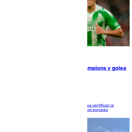
06.08.2026
El Betis supera el examen de Champions y golea
al Arsenal en Dublín (1-3)
Riquelme, Deossa y Fornals firman los tantos que certifican la
superioridad bética ante un rival de máximo nivel europeo