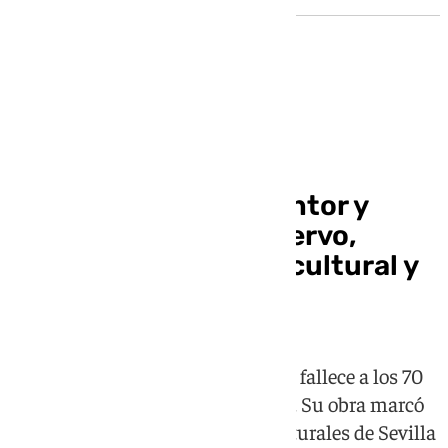
Obituario
Muere en Sevilla el pintor y
cartelista Manolo Cuervo,
referente del diseño cultural y
cofrade
El artista, natural de Isla Cristina, fallece a los 70
años tras luchar contra un cáncer. Su obra marcó
la imagen de grandes eventos culturales de Sevilla