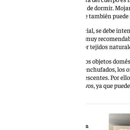
tibia o ligeramente fresca antes de dormir. Mojar
tobillos justo antes de acostarse también puede
La ventilación de la casa es crucial, se debe inte
cuando caiga el sol. Además, es muy recomendabl
el pijama. Lo ideal es apostar por tejidos natural
Los expertos añaden que muchos objetos domésti
notemos, como los cargadores enchufados, los o
standby o las bombillas incandescentes. Por ell
completamente estos dispositivos, ya que puede 
temperatura.
NOTICIA RELACIONADA
Primera víctima mortal por el calor en