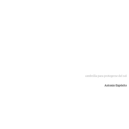
Señora en la sombra y con una sombrilla para protegerse del sol
Antonio Expósito
101 TV
jueves, 2 julio 2026, 14:56
Compartir: