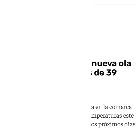
El tiempo en Granada
Granada afronta una nueva ola
de calor con máximas de 39
grados
La AEMET activa la alerta amarilla en la comarca
de la Cuenca del Genil por altas temperaturas este
jueves, que continuarán durante los próximos días
en la provincia