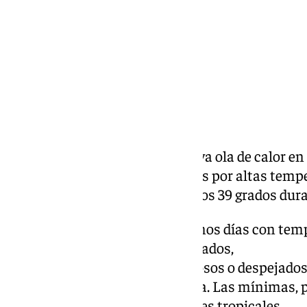
Granada se enfrenta a una nueva ola de calor en 
se han activado avisos amarillos por altas temp
Cuenca del Genil, que llegará a los 39 grados dura
La ciudad contará en los próximos días con te
oscilarán entre los 35 y los 39 grados,
en jornadas de cielos poco nubosos o despejados,
Agencia Estatal de Meteorología. Las mínimas, po
grados, lo que dará lugar a noches tropicales.