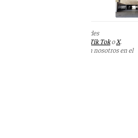
Andalucía
Más noticias de
101TV
en las redes
sociales:
Instagram
,
Facebook
,
Tik Tok
o
X
.
Puedes ponerte en contacto con nosotros en el
correo
informativos@101tv.es
Tags:
Últimas noticias