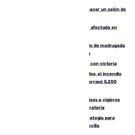
Un tribunal federal impide a Trump hacer un salón de
baile en la Casa Blanca
Incendios de Castellón: la superficie afectada en
Tírig roza las 400 hectáreas
Muere un peatón tras ser atropellado de madrugada
en la carretera A-7 a su paso por Málaga
El Granada cierra su puesta a punto con victoria
Un mes de la tragedia de Los Gallardos, el incendio
que acabó con la vida de 14 personas y arrasó 5.200
hectáreas
España establece controles fronterizos a viajeros
procedentes de Italia por la presión migratoria
El Ayuntamiento desarrolla una estrategia para
recuperar la identidad patrimonial de Sevilla