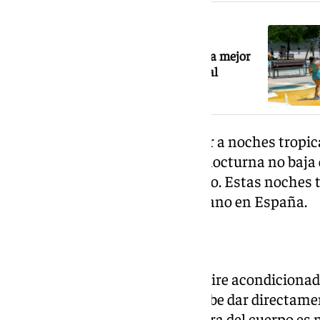
NOTICIA RELACIONADA
Las fuentes recreativas en Granada, la mejor
alternativa frente al calor en la capital
Estas temperaturas darán lugar a noches tropi
ocurre cuando la temperatura nocturna no baja d
dormir bien sea muy complicado. Estas noches t
cada vez más frecuentes en verano en España.
Recomendaciones
Los expertos aconsejan que el aire acondicionad
muy fuerte y el ventilador no debe dar directamen
cuerpo. Para bajar la temperatura del cuerpo e