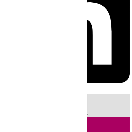
HOY
|
Sucesos
Fútbol
LaLiga
Incendios
Segunda División