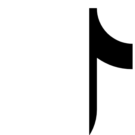
Ir
Tiktok
al
contenido