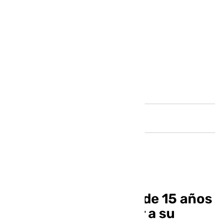
Andalucía
Asesinada una joven de 15 años
en Alicante tras dejar a su