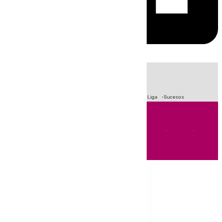
HOY
|
Fútbol
Primera División
Crisis Migratoria en Ceuta
LaLiga
Sucesos
Andalucía