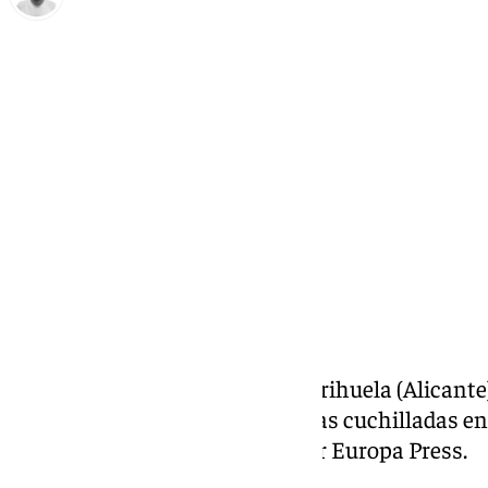
Antonio López
lunes, 25 noviembre 2024, 09:48
Compartir:
Conmoción en la localidad de Orihuela (Alicante
joven de 15 años tras sufrir varias cuchilladas en
domingo, según ha podido saber Europa Press.