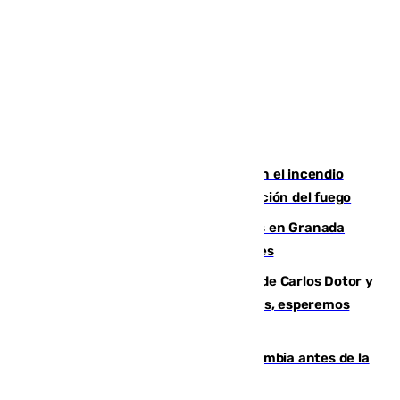
Activado el nivel 2 de emergencia en el incendio
forestal de Niebla por la compleja evolución del fuego
Controlado un incendio de rastrojos en Granada
junto a la autovía y al Callejón de Nogales
Juanfran Funes, sobre las lesiones de Carlos Dotor y
Fernando Calero: “Estamos preocupados, esperemos
que no sea nada”
Felipe VI refuerza los lazos con Colombia antes de la
llegada del nuevo presidente