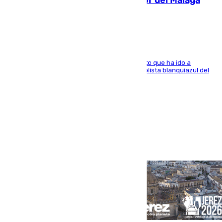
Isco, la nueva mascota del jugador del Málaga
Dani Lorenzo
El centrocampista marbellí es ‘padre’ de un gato que ha ido a
recoger a Vigo y su nombre es como el exfutbolista blanquiazul del
Arroyo de la Miel