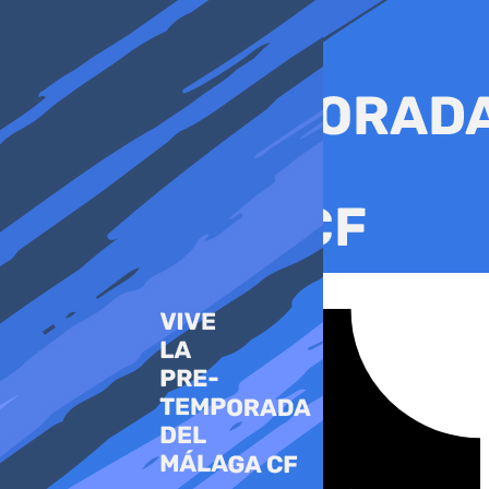
Ir
al
contenido
Tiktok