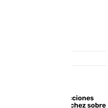
Andalucía
Ayuso rechaza las lecciones
«de machito» de Sánchez sobre