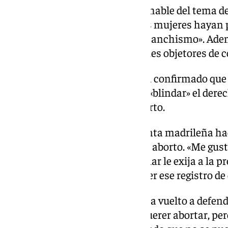
Así, ha censurado que Sánchez hable del tema del
frivolidad» y ha criticado que las mujeres hayan 
franquismo a las lecciones del sanchismo». Ade
anonimato para los profesionales objetores de c
Este mismo martes Sánchez ha confirmado que l
la reforma constitucional para «blindar» el derec
interrupción voluntaria del aborto.
Además, va a exigir a la presidenta madrileña hac
registro de médicos objetores al aborto. «Me gus
Estado como es el Partido Popular le exija a la 
Madrid cumplir con la ley y hacer ese registro de
Sobre este asunto, Díaz Ayuso ha vuelto a defend
nadie ni se puede señalar por querer abortar, p