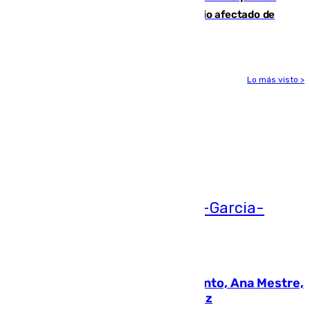
19 familias aún desalojadas y un domicilio afectado de
gravedad
Lo más visto >
Más noticias
Ver más >
05.08.2026
La nueva presidenta del Parlamento, Ana Mestre,
hace parada institucional en Cádiz