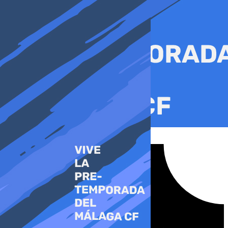
Ir
al
contenido
Tiktok