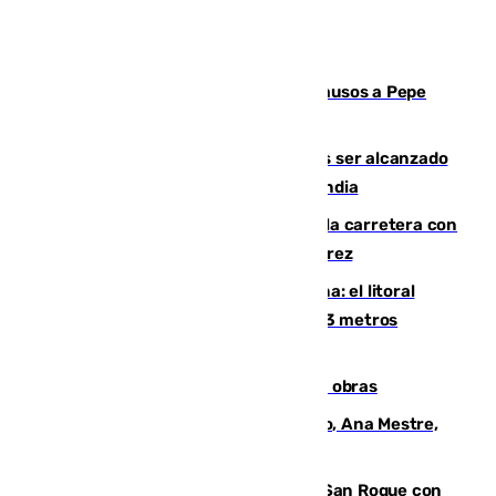
Granada despide con lágrimas y aplausos a Pepe
Habichuela
Un futbolista de 24 años muere tras ser alcanzado
por un rayo durante un partido en Tailandia
Muere un conductor tras salirse de la carretera con
su turismo en la A-480 a la altura de Jerez
Julio supera a junio en basura marina: el litoral
occidental malagueño recoge más de 33 metros
cúbicos de residuos
El Cádiz se afila ante un Granada en obras
La nueva presidenta del Parlamento, Ana Mestre,
hace parada institucional en Cádiz
Estabilizado el incendio forestal de San Roque con