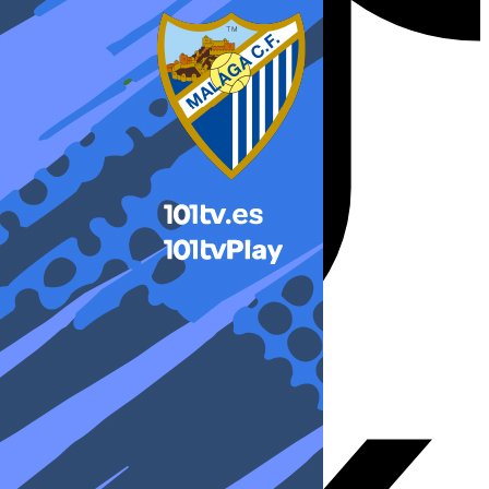
X-twitter