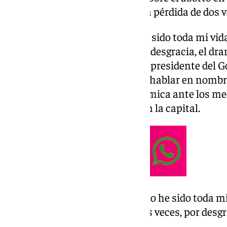
recordado que ella ha sufrido «la pérdida de dos v
«Soy una mujer libre, y que lo he sido toda mi vid
bebés. He sufrido dos veces, por desgracia, el dra
¿Tengo que recibir lecciones del presidente del 
el presidente del Gobierno para hablar en nombre
preguntado la dirigente autonómica ante los m
una nueva Oficina de Empleo en la capital.
«Soy una mujer libre, y que lo he sido toda mi
de dos bebés. He sufrido dos veces, por desgr