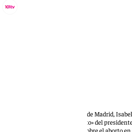
Miguel Alfonso
martes, 14 octubre 2025, 19:07
Compartir:
La presidenta de la Comunidad de Madrid, Isabel
martes las lecciones «de machito» del president
que se «cree Dios» para hablar sobre el aborto en