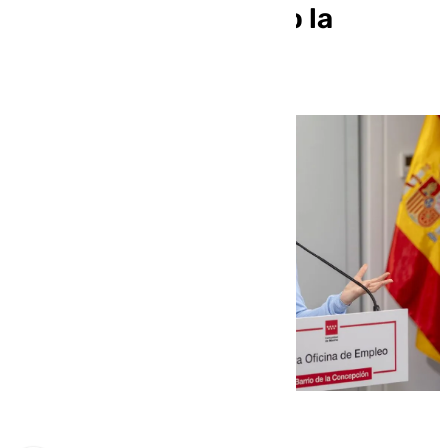
el aborto: «He sufrido la
pérdida de dos bebés