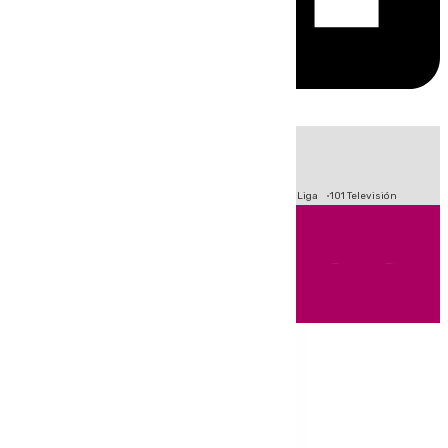
HOY
|
Fútbol
Primera División
Crisis Migratoria en Ceuta
LaLiga
101 Televisión
Andalucía