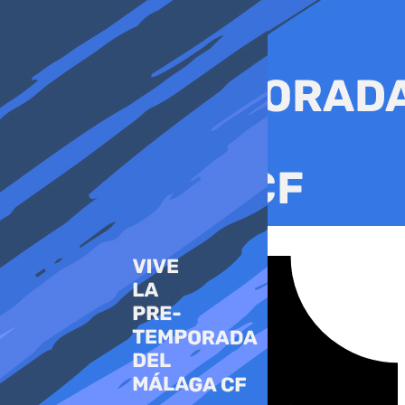
Ir
al
contenido
Tiktok