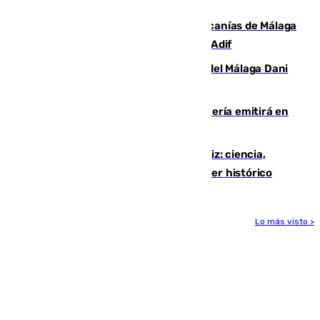
euros
Retrasos y cancelaciones en el Cercanías de Málaga
por una avería en la infraestructura de Adif
Isco, la nueva mascota del jugador del Málaga Dani
Lorenzo
El observatorio de Calar Alto de Almería emitirá en
directo el eclipse solar del 12 de agosto
El «Trío de Eclipses» arranca en Cádiz: ciencia,
naturaleza y seguridad ante un atardecer histórico
Lo más visto >
Más noticias
Ver más >