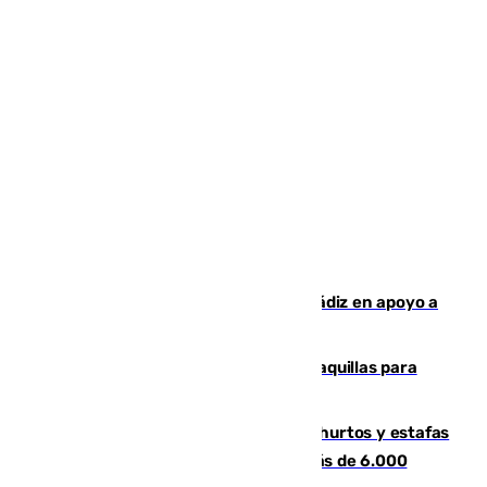
CIES NO moviliza a la provincia de Cádiz en apoyo a
la respuesta humanitaria de Ceuta
El mercado de Jerez refrigera sus taquillas para
facilitar las compras a sus visitantes
Detenida una pareja por presuntos hurtos y estafas
en Málaga tras ser descubiertos con más de 6.000