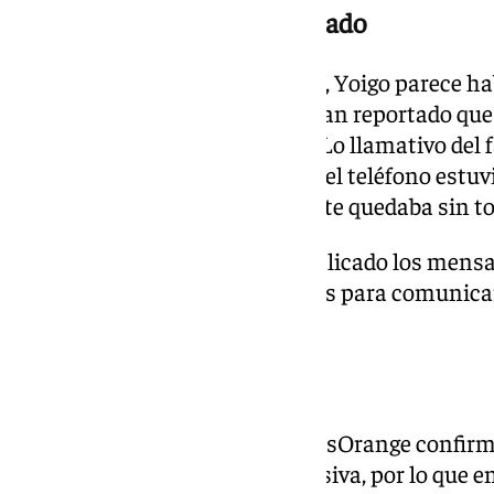
Yoigo, el operador más afectado
Entre las operadoras señaladas, Yoigo parece ha
la incidencia. Varios usuarios han reportado qu
normalidad, pero no recibirlas. Lo llamativo del 
ningún mensaje indicando que el teléfono estuvi
sino que la llamada simplemente quedaba sin ton
En redes sociales se han multiplicado los mensa
describían dificultades similares para comunic
tiempo que duró la incidencia.
Vuelta a la normalidad
A las 10.45 horas, fuentes de MásOrange confirma
restableciendo de forma progresiva, por lo que e