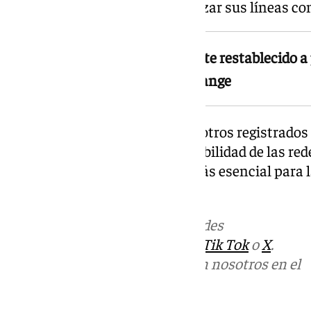
usuarios pudieron volver a utilizar sus líneas c
El servicio quedó completamente restablecido a p
confirmaron fuentes de MásOrange
Este nuevo episodio se suma a otros registrados
vuelve a poner el foco en la estabilidad de las r
España, un servicio cada vez más esencial para l
usuarios.
Más noticias de
101TV
en las redes
sociales:
Instagram
,
Facebook
,
Tik Tok
o
X
.
Puedes ponerte en contacto con nosotros en el
correo
informativos@101tv.es