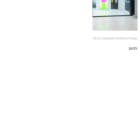
Imagen de una tienda de la compañía telefónica Yoigo.
101TV
101 TV
martes, 30 junio 2026, 09:04
Compartir: