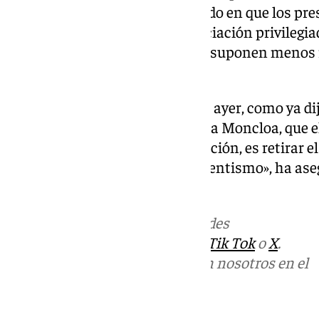
del Gobierno andaluz ha insistido en que los pr
a Sánchez «que retire esa financiación privilegi
privilegios al independentismo suponen menos r
comunidades autónomas».
«Creo que es alto y claro, dijeron ayer, como ya d
Juanma Moreno
, en su visita a la Moncloa, que 
reforma del sistema de financiación, es retirar 
concede privilegios al independentismo», ha as
cupo catalán.
Más noticias de
101TV
en las redes
sociales:
Instagram
,
Facebook
,
Tik Tok
o
X
.
Puedes ponerte en contacto con nosotros en el
correo
informativos@101tv.es