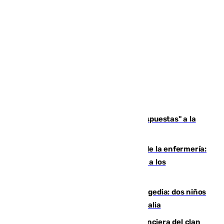
Más de 15.000 ceutíes reclaman "respuestas" a la
crisis migratoria
Buenas noticias para el Málaga desde la enfermería:
Juan Cruz se incorpora con normalidad a los
entrenamientos
Una venganza familiar acaba en tragedia: dos niños
y un adulto mueren en una piscina en Italia
Golpe definitivo a la estructura financiera del clan