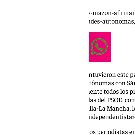
https://www.101tv.es/moreno-y-mazon-afirman
suponer-el-fin-de-las-comunidades-autonomas
Así, sobre las reuniones que mantuvieron este 
presidentes de comunidades autónomas con Sá
«la conclusión es que prácticamente todos los 
autónomas, incluidas también las del PSOE, co
García Page, presidente de Castilla-La Mancha, l
del Gobierno que retire el cupo independentista»
Al respecto, en declaraciones a los periodistas 