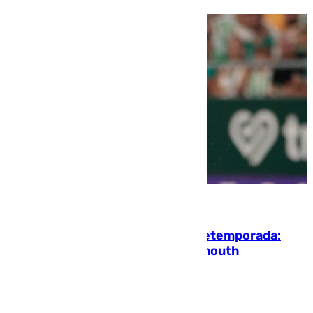
10.08.2026
La ‘delicatessen’ de Isco en la pretemporada:
pisadita y cañito ante el Bournemouth