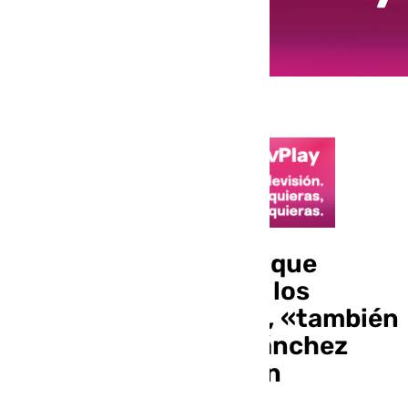
Carolina España dice que
prácticamente todos los
presidentes de CCAA, «también
del PSOE», piden a Sánchez
retirar el cupo catalán