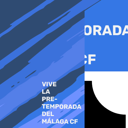
Ir
al
contenido
Tiktok