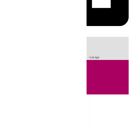
HOY
|
Sucesos
Crisis Migratoria en Ceuta
Fútbol
Incendios
LaLiga
Andalucía