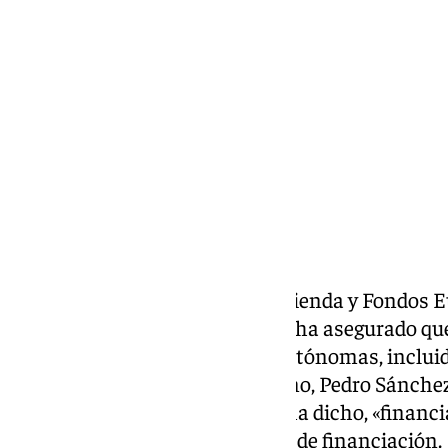
Miguel Alfonso
sábado, 5 octubre 2024, 15:36
Compartir:
La consejera de Economía, Hacienda y Fondos Eu
de Andalucía, Carolina España, ha asegurado qu
presidentes de comunidades autónomas, incluid
pedido al presidente del Gobierno, Pedro Sánchez,
independentista» que supone, ha dicho, «financia
antes de la reforma del sistema de financiación.