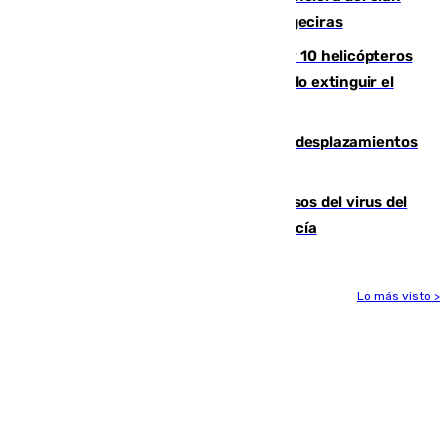
de los hermanos Sánchez Castro en Algeciras
Más de 600 bomberos, 169 medios y 10 helicópteros
están desplegados en la zona intentando extinguir el
incendio de Niebla
El eclipse provocará 1,5 millones de desplazamientos
adicionales por carretera
La Junta confirma cinco nuevos casos del virus del
Nilo y suma ya un total de 26 en Andalucía
Lo más visto >
Más noticias
Ver más >