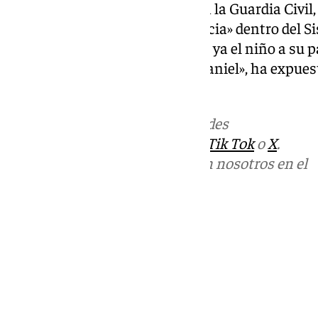
Rossell, ha explicado que, según la Guardia Civil
riesgo alto y de especial relevancia» dentro del 
aumenta por haber denunciado ya el niño a su pa
manos. Por favor, salvemos a Daniel», ha expues
en X.
Más noticias de
101TV
en las redes
sociales:
Instagram
,
Facebook
,
Tik Tok
o
X
.
Puedes ponerte en contacto con nosotros en el
correo
informativos@101tv.es
Tags:
Últimas noticias