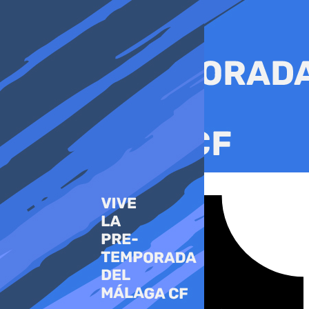
Ir
al
contenido
Tiktok