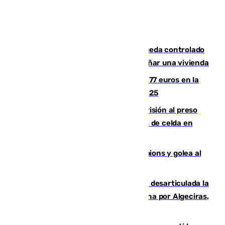
El incendio forestal de San Roque queda controlado
tras obligar a evacuar a 19 familias y dañar una vivienda
Los malagueños gastarán de media 77 euros en la
Feria de Málaga 2026, menos que en 2025
El Supremo ratifica los 17 años de prisión al preso
que mató estrangulado a su compañero de celda en
Morón
El Betis supera el examen de Champions y golea al
Arsenal en Dublín (1-3)
Golpe internacional al narcotráfico: desarticulada la
red que introdujo 21 toneladas de cocaína por Algeciras,
Málaga y Valencia