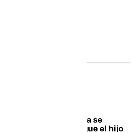
Andalucía
El Gobierno de España se
esforzará por evitar que el hijo