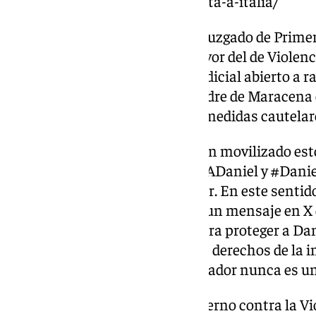
hijo-menor-para-evitar-su-vuelta-a-italia/
Lo ha hecho después de que el Juzgado de Prime
Granada se haya inhibido en favor del de Violenc
donde hay un procedimiento judicial abierto a r
de género presentada por la madre de Maracena co
Francesco Arcuri, al solicitarle medidas cautelar
Precisamente, feministas se han movilizado est
sociales con el hashtag #SalvarADaniel y #Danie
menor regrese con su progenitor. En este sentido
Irene Montero, ha señalado en un mensaje en X qu
deben cumplir la ley y actuar para proteger a Dan
están obligadas a garantizar los derechos de la in
violencia machista. Un maltratador nunca es un
También la exdelegada del Gobierno contra la Vi