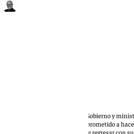
Francisco Marmolejo
martes, 7 enero 2025, 17:14
Compartir:
La vicepresidenta segunda del Gobierno y minis
Social, Yolanda Díaz se ha comprometido a hacer 
hijo de
Juana Rivas
no tenga que regresar con su