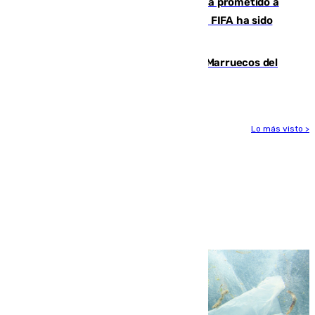
El Gobierno niega que Infantino haya prometido a
Marruecos la final del Mundial 2030: "La FIFA ha sido
tajante"
Podemos y Sumar piden expulsar a Marruecos del
Mundial de 2030 tras la crisis de Ceuta
Lo más visto >
Más noticias
Ver más >