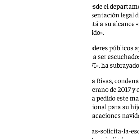
Asimismo, Rego ha dicho que desde el departame
estrecho contacto» con la representación legal d
hijos para hacer «todo» lo que está a su alcance 
Daniel a ser escuchado y protegido».
«Es importante que todos los poderes públicos a
derecho de las niñas y los niños a ser escuchado
Protección del Menor y la LOPIVI», ha subrayado
La representación legal de Juana Rivas, condena
de sus dos hijos menores en el verano de 2017 y o
parte del Gobierno de España, ha pedido este mar
medidas de protección internacional para su hijo
con su padre tras el periodo de vacaciones navi
https://www.101tv.es/juana-rivas-solicita-la-es