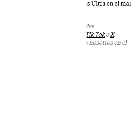
ayuda pública solicitada por Plus Ultra en el ma
Solvencia.
Más noticias de
101TV
en las redes
sociales:
Instagram
,
Facebook
,
Tik Tok
o
X
.
Puedes ponerte en contacto con nosotros en el
correo
informativos@101tv.es
Tags:
Últimas noticias