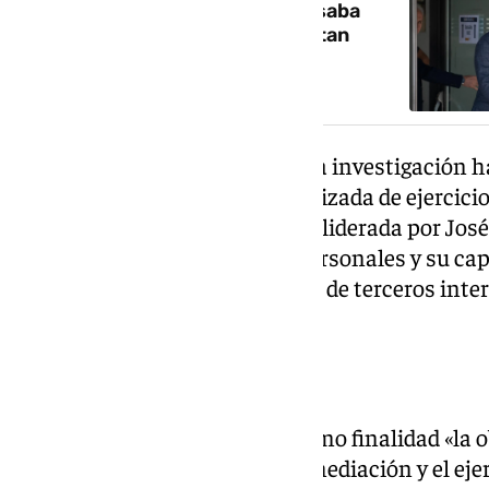
Aldama desliza que Zapatero usaba
teléfonos seguros y no le constan
comisiones en Baleares por las
mascarillas
Calama indicó en un auto que la investigación h
existencia de «una trama organizada de ejercicio 
estructuralmente organizada y liderada por José
habría puesto sus contactos personales y su cap
de la Administración al servicio de terceros int
favorables».
Sociedades instrumentales
Esa supuesta trama tendría como finalidad «la o
económicos mediante la intermediación y el ejer