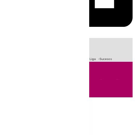
HOY
|
Fútbol
Primera División
Crisis Migratoria en Ceuta
LaLiga
Sucesos
Andalucía