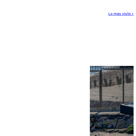
Lo más visto >
Más noticias
Ver más >