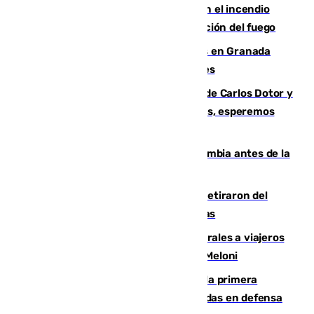
Activado el nivel 2 de emergencia en el incendio
forestal de Niebla por la compleja evolución del fuego
Controlado un incendio de rastrojos en Granada
junto a la autovía y al Callejón de Nogales
Juanfran Funes, sobre las lesiones de Carlos Dotor y
Fernando Calero: “Estamos preocupados, esperemos
que no sea nada”
Felipe VI refuerza los lazos con Colombia antes de la
llegada del nuevo presidente
Fernando Calero y Carlos Dotor se retiraron del
encuentro contra el Ceuta con molestias
España restablece controles temporales a viajeros
procedentes de Italia como repuesta a Meloni
El Málaga cae ante el Ceuta y suma la primera
derrota de la pretemporada dejando dudas en defensa