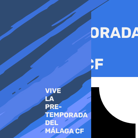
Ir
al
contenido
Tiktok