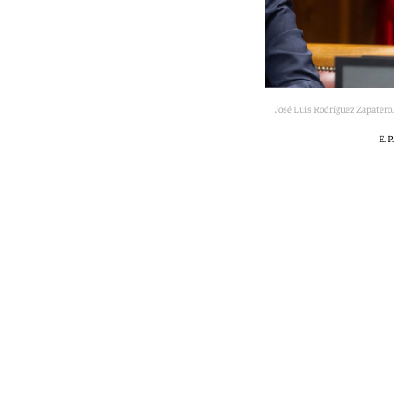
José Luis Rodríguez Zapatero.
E. P.
101 TV
jueves, 21 mayo 2026, 18:12
Compartir: