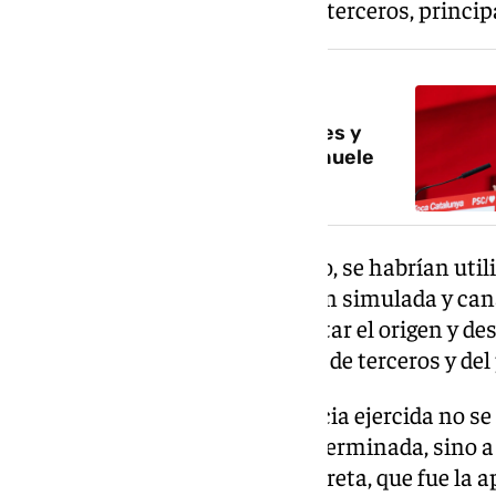
instancias públicas en favor de terceros, princi
NOTICIA RELACIONADA
Sumar habla ya de regular las
actividades de los expresidentes y
asume que lo de Zapatero «no huele
bien»
Según el juez instructor del caso, se habrían uti
instrumentales, documentación simulada y cana
ejercer influencias ilícitas, ocultar el origen y d
beneficios económicos en favor de terceros y de
También apunta que la influencia ejercida no se 
general o una expectativa indeterminada, sino a
resolución administrativa concreta, que fue la 