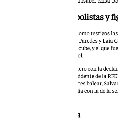
futbolista del Real Madrid, María Isabel ‘Misa’ R
Declaraciones de futbolistas y fi
El siguiente día comparecerán como testigos l
Selección, Alexia Putellas, Irene Paredes y Laia 
amiga de Hermoso, Ana Belén Ecube, y el que fue
de la RFEF, Francisco Javier Puyol.
El juicio continuará el 10 de febrero con la decla
Rubiales, a propuesta del expresidente de la RF
escuchará al conseller de Deportes balear, Salva
Las testificales concluirán ese día con la de la 
Montserrat Tomé.
El relato de la Fiscalía