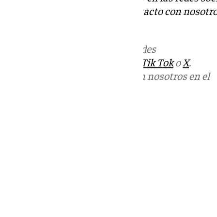
Tok
o
X
. Puedes ponerte en contacto con nosotro
informativos@101tv.es
Más noticias de
101TV
en las redes
sociales:
Instagram
,
Facebook
,
Tik Tok
o
X
.
Puedes ponerte en contacto con nosotros en el
correo
informativos@101tv.es
Tags:
Últimas noticias