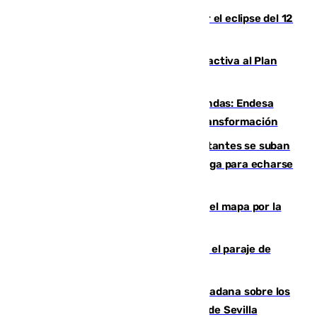
Estos son los mejores sitios para ver el eclipse del 12
de agosto en la provincia de Málaga
Otro incendio en Granada: el fuego activa al Plan
Infoca en Pinos Puente
Más potencia para las Tres Mil Viviendas: Endesa
pone en marcha un nuevo centro de transformación
Un cartel intenta evitar que los visitantes se suban
encima de los leones del Puerto de Málaga para echarse
una foto
Cádiz-Tinduf: veinte años cruzando el mapa por la
infancia saharaui
Estabilizado un incendio forestal en el paraje de
Arroyo Vaqueros de Estepona
PSOE y Vox critican la consulta ciudadana sobre los
toldos que ha lanzado el Ayuntamiento de Sevilla