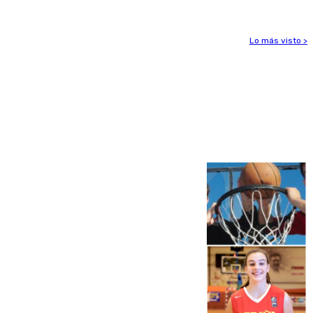
Lo más visto >
Más noticias
Ver más >