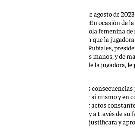
Los hechos se remontan al 20 de agosto de 2023 e
Estado de Nueva Gales del Sur. «En ocasión de la
jugadoras de la Selección española femenina de fú
del Mundial, y en el momento en que la jugadora 
la felicitación del acusado Luis Rubiales, preside
cabeza de la jugadora con ambas manos, y de ma
consentimiento ni aceptación de la jugadora, le 
apunta el relato de la Fiscalía.
A partir de ese hecho, «y ante las consecuencias
le podían acarrear, Rubiales, por sí mismo y en c
acusados, comenzaron a ejercer actos constantes
directamente sobre la jugadora y a través de su 
finalidad de que, públicamente, justificara y apr
voluntad le dio».