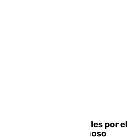
Andalucía
El juicio contra Rubiales por el
beso a Jennifer Hermoso