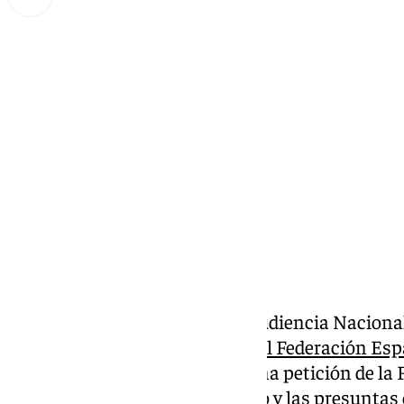
Miguel Alfonso
domingo, 2 febrero 2025, 11:33
Compartir:
A partir de mañana, lunes, la Audiencia Nacion
contra el expresidente de la Real Federación Esp
Rubiales
, quien se enfrenta a una petición de la 
cárcel por el beso no consentido y las presuntas