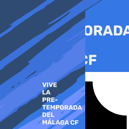
Ir
al
contenido
Tiktok