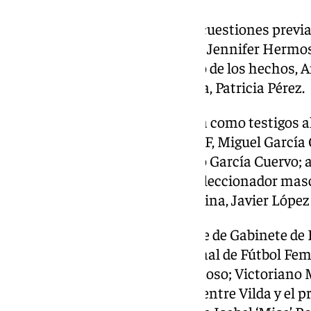
La vista oral arrancará con las cuestiones previa
declaren tres testigos: la propia Jennifer Hermos
fútbol femenino en el momento de los hechos, An
prensa de la Selección femenina, Patricia Pérez.
El martes, el tribunal escuchará como testigos al
vicesecretario general de la RFEF, Miguel García 
Comunicación de la RFEF, Pablo García Cuervo; 
de la RFEF, Enrique Yunta; al seleccionador mascu
psicólogo de la Selección femenina, Javier López 
El miércoles declararán el exjefe de Gabinete de
expresidente del Comité Nacional de Fútbol Feme
hermano de Jenni, Rafael Hermoso; Victoriano M
presenciado una conversación entre Vilda y el p