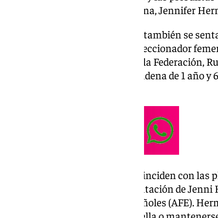
jugadora de la Selección femenina, Jennifer He
En el banquillo de los acusados también se senta
española, Albert Luque; el exseleccionador femeni
exresponsable de Marketing de la Federación, Rub
Ministerio Público pide una condena de 1 año y 6
coacciones.
Estas peticiones de condena coinciden con las p
acusación tanto por la representación de Jenni
Asociación de Futbolistas Españoles (AFE). Herm
prohíba a Rubiales acercarse a ella o mantener