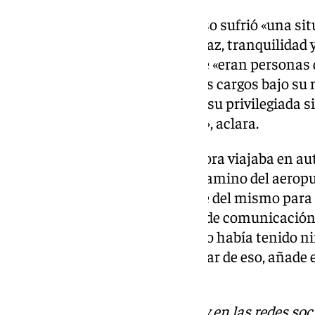
La Fiscalía asegura que Hermoso sufrió «una sit
impidió desarrollar su vida en paz, tranquilidad 
señala que Vilda, Rivera y Luque «eran personas 
recordando que accedieron a sus cargos bajo su
RFEF. «Dependiendo, por tanto, su privilegiada s
que corriera la de su presidente», aclara.
Poco después, «cuando la jugadora viajaba en au
delegación española de fútbol camino del aeropue
obligó a bajar precipitadamente del mismo para 
prensa redactada por el equipo de comunicación
Rubiales y en la que Hermoso no había tenido n
contenido no compartía». A pesar de eso, añade el
medios de comunicación».
Descubre más noticias de 101Tv en las redes soc