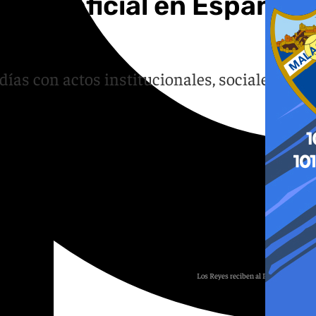
isita oficial en España:
días con actos institucionales, sociales y
Los Reyes reciben al Papa León XIV.
E.P