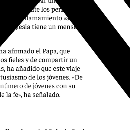
 XIV quiso lanzar un mensaje
rvención ante los periodistas
e hizo un llamamiento «al
«la Iglesia tiene un mensaje
 ha afirmado el Papa, que
os fieles y de compartir un
s, ha añadido que este viaje
tusiasmo de los jóvenes. «De
 número de jóvenes con su
 la fe», ha señalado.