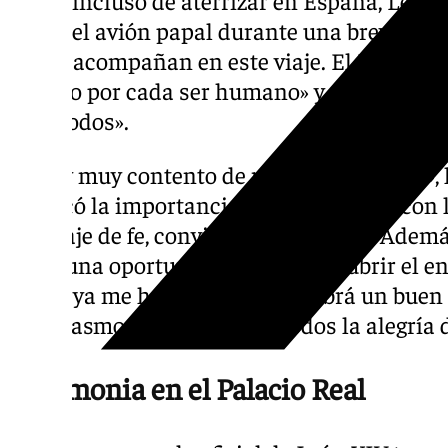
Antes incluso de aterrizar en España, León
desde el avión papal durante una breve inte
que lo acompañan en este viaje. El Pontífic
respeto por cada ser humano» y recordó que 
para todos».
«Estoy muy contento de realizar este viaje»,
destacó la importancia de encontrarse con l
mensaje de fe, convivencia y respeto. Ademá
será «una oportunidad» para descubrir el en
lo que ya me han informado, habrá un buen
entusiasmo, compartiendo todos la alegría de
Ceremonia en el Palacio Real