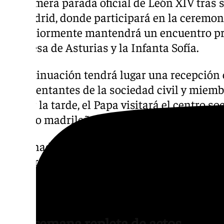
La primera parada oficial de León XIV tras s
de Madrid, donde participará en la ceremoni
Posteriormente mantendrá un encuentro pri
Princesa de Asturias y la Infanta Sofía.
A continuación tendrá lugar una recepción 
representantes de la sociedad civil y miemb
Ya por la tarde, el Papa visitará el centro so
distrito madrileño de Latina, donde saludar
La jornada concluirá con uno de los actos 
primera etapa del viaje: una vigilia de oraci
Lima, en la que León XIV pronunciará uno d
su estancia en España.
Una semana repleta de actos