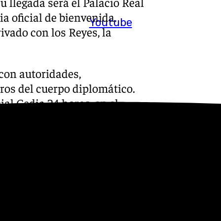
u llegada será el Palacio Real
a oficial de bienvenida.
Youtube
vado con los Reyes, la
con autoridades,
ros del cuerpo diplomático.
cial Cedia 24 horas, en el
á a trabajadores y usuarios.
más multitudinarios de esta
ón con jóvenes en la Plaza de
e los primeros discursos de