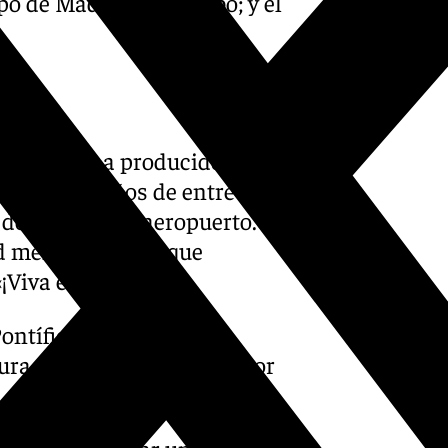
po de Madrid, José Cobo; y el
egada se ha producido
unos 25 niños de entre tres
 de Estado del aeropuerto.
mental y física, que
¡Viva el Papa!».
ntífice, entre ellos un
gura de la Virgen donada por