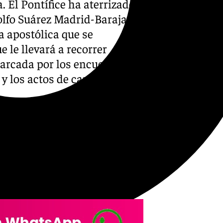
 El Pontífice ha aterrizado
olfo Suárez Madrid-Barajas,
 apostólica que se
 le llevará a recorrer
marcada por los encuentros
 y los actos de carácter
 horas a bordo de un vuelo de
ión ha sido recibido por los
do una breve conversación con
idades presentes en el