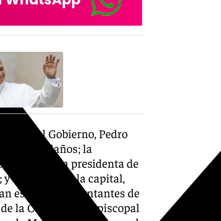
X-twitter
idente del Gobierno, Pedro
y Félix Bolaños; la
abel Celaá; la presidenta de
 el alcalde de la capital,
han estado representantes de
e de la Conferencia Episcopal