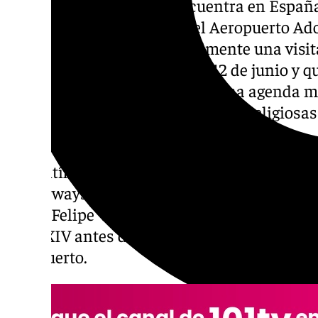
El Papa León XIV ya se encuentra en España.
este sábado, 6 de junio, en el Aeropuerto Ad
donde ha comenzado oficialmente una visita
prolongará hasta el próximo 12 de junio y que
distintos puntos del país con una agenda 
institucionales, las celebraciones religiosas
social.
El Pontífice ha llegado a Madrid a las 10.15
Ita Airways procedente de Roma. A pie de av
Reyes Felipe VI y Letizia, que han manteni
León XIV antes de saludar al resto de autor
aeropuerto.