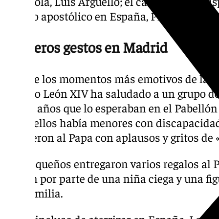
Española, Luis Argüello; el cardenal arzobis
nuncio apostólico en España, Piero Pioppo.
Primeros gestos en Madrid
Uno de los momentos más emotivos de la ll
cuando León XIV ha saludado a un grupo de 
y doce años que lo esperaban en el Pabellón
Entre ellos había menores con discapacidad 
recibieron al Papa con aplausos y gritos de «
Los pequeños entregaron varios regalos al Po
bastón por parte de una niña ciega y una fi
una familia.