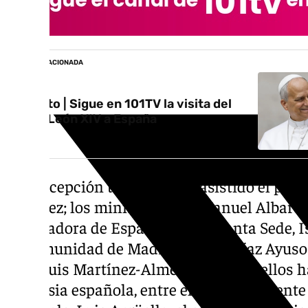
NOTICIA RELACIONADA
Directo | Sigue en 101TV la visita del
Papa León XIV a España
A la recepción también han asistido el pres
Sánchez; los ministros José Manuel Albares 
embajadora de España ante la Santa Sede, Is
la Comunidad de Madrid, Isabel Díaz Ayuso; y
José Luis Martínez-Almeida. Junto a ellos 
la Iglesia española, entre ellos el president