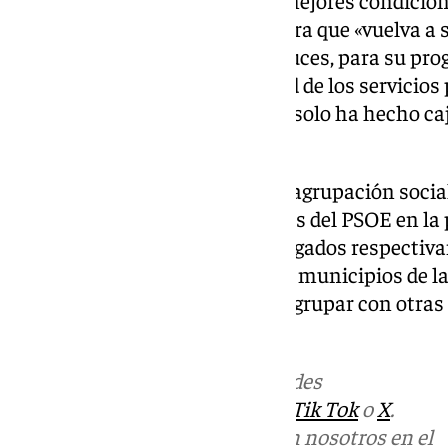
encarar el XV Congreso en las mejores condicione
del PSOE de Andalucía de manera que «vuelva a se
transformadora para los andaluces, para su prog
especial de garante de la calidad de los servicios
frente a un PP que en seis años solo ha hecho c
privadas».
Según ha recordado el PSOE, la agrupación sociali
de San Roque de las más grandes del PSOE en la p
corresponden cuatro y tres delegados respectiv
uno por agrupación del resto de municipios de la
a los 50 militantes, se pueden agrupar con otra
en el conclave regional.
Más noticias de
101TV
en las redes
sociales:
Instagram
,
Facebook
,
Tik Tok
o
X
.
Puedes ponerte en contacto con nosotros en el