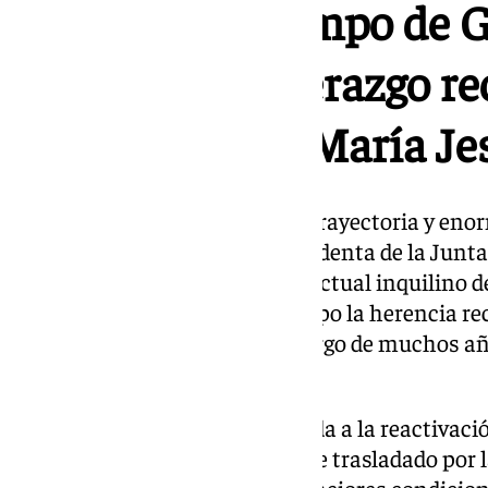
El PSOE del Campo de G
respalda «el liderazgo r
identitario» de María J
«Lo tiene todo, una acreditada trayectoria y eno
convertirse en la próxima presidenta de la Junta
de lo que pueda representar el actual inquilino
que ha dilapidado en poco tiempo la herencia rec
en Andalucía construido a lo largo de muchos añ
socialistas», ha señalado.
Ruiz Boix ha reiterado la llamada a la reactivaci
en concordancia con el mensaje trasladado por 