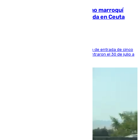
Expulsado de España un ciudadano marroquí
condenado por allanar una vivienda en Ceuta
La sentencia también contiene una prohibición de entrada de cinco
años al país y es uno de los inmigrantes que entraron el 30 de julio a
la ciudad autónoma