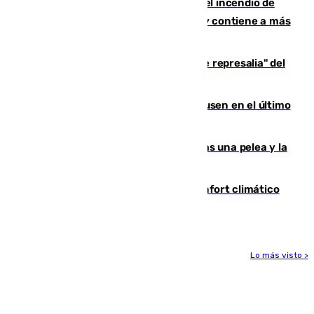
340 personas más desalojadas por el incendio de
Niebla, que mantiene a 410 evacuadas y contiene a más
de 500 efectivos trabajando
Italia responde ante las "medidas de represalia" del
Gobierno de Sánchez
El Sevilla se desinfla ante el Leverkusen en el último
ensayo (1-2)
Tensión en la prisión de Alhaurín tras una pelea y la
incautación de un punzón
Málaga contabiliza 148 zonas de confort climático
para enfrentar las altas temperaturas
Lo más visto >
Más noticias