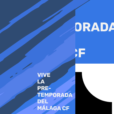
Ir
al
contenido
Tiktok