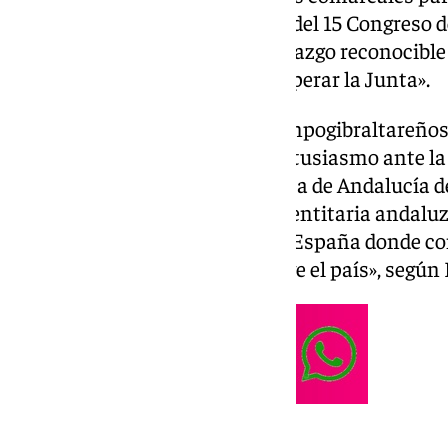
abierto de cara a la celebración del 15 Congreso
(Granada), respaldando «el liderazgo reconocible e
María Jesús Montero para recuperar la Junta».
En una nota, los socialistas campogibraltareñ
unánime» su «satisfacción y entusiasmo ante la
recuperar el Gobierno de la Junta de Andalucía d
reconocible, con fuerte carga identitaria andaluz
político dentro del Gobierno de España donde c
buena senda económica que vive el país», según 