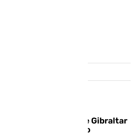
Andalucía
El PSOE del Campo de Gibraltar
respalda «el liderazgo