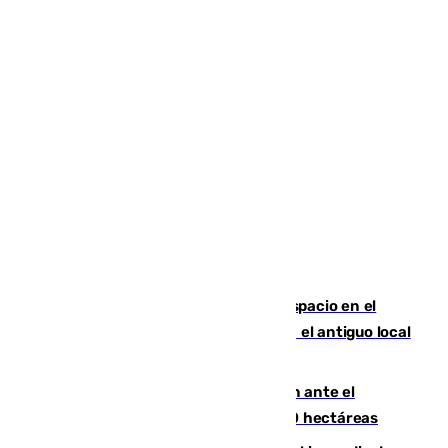
Las marca internacionales ganan espacio en el
Centro de Málaga: La Tagliatella abre en el antiguo local
de Vox Sports Bar
Moreno pide extremar la precaución ante el
incendio de Niebla, que supera las 4.000 hectáreas